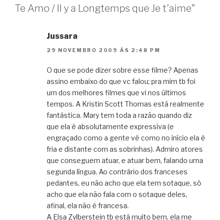
Te Amo / Il y a Longtemps que Je t’aime”
Jussara
29 NOVEMBRO 2009 ÀS 2:48 PM
O que se pode dizer sobre esse filme? Apenas
assino embaixo do que vc falou; pra mim tb foi
um dos melhores filmes que vi nos últimos
tempos. A Kristin Scott Thomas está realmente
fantástica. Mary tem toda a razão quando diz
que ela é absolutamente expressiva (e
engraçado como a gente vê como no início ela é
fria e distante com as sobrinhas). Admiro atores
que conseguem atuar, e atuar bem, falando uma
segunda língua. Ao contrário dos franceses
pedantes, eu não acho que ela tem sotaque, só
acho que ela não fala com o sotaque deles,
afinal, ela não é francesa.
A Elsa Zylberstein tb está muito bem, ela me