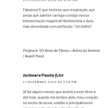
13 FEVEREIRO 2012 ÀS 8:00 AM
Fabuloso! E que tristeza, que resignação, que
pesar que Juliette carrega consigo nessa
interpretação magistral! História bela e dura,
mas desenhada com perfeição. “Um brilho!”
Pingback:
50 Anos de Filmes » Antes do Inverno
/ Avant l’hiver
Jucimara Pauda (Livr
17 DEZEMBRO 2015 ÀS 3:18 PM
Já faz alguns meses que assisti a este filme e
até hoje, quando me lembro dele, meu coração
se enche de pesar, solidão e principalmente