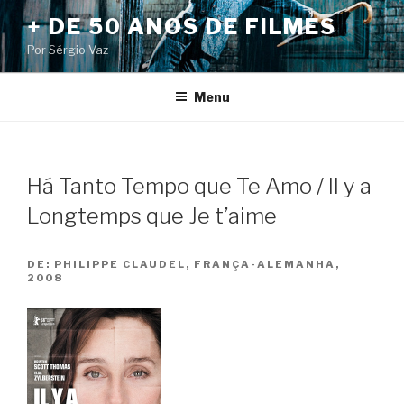
Pular
+ DE 50 ANOS DE FILMES
para
Por Sérgio Vaz
o
conteúdo
Menu
Há Tanto Tempo que Te Amo / Il y a
Longtemps que Je t’aime
DE:
PHILIPPE CLAUDEL, FRANÇA-ALEMANHA,
2008