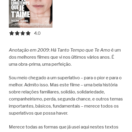
4.0 out of 5.0 stars
4.0
Anotação em 2009
:
Há Tanto Tempo que Te Amo
é um
dos melhores filmes que vi nos últimos vários anos. É
uma obra-prima, uma perfeição.
Sou meio chegado a um superlativo – para o pior e para o
melhor. Admito isso. Mas este filme – uma bela história
sobre relações familiares, solidão, solidariedade,
companheirismo, perda, segunda chance, e outros temas
importantes, básicos, fundamentais – merece todos os
superlativos que possa haver.
Merece todas as formas que já usei aqui nestes textos