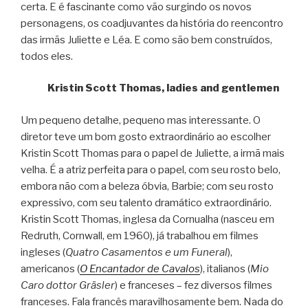
certa. E é fascinante como vão surgindo os novos
personagens, os coadjuvantes da história do reencontro
das irmãs Juliette e Léa. E como são bem construídos,
todos eles.
Kristin Scott Thomas, ladies and gentlemen
Um pequeno detalhe, pequeno mas interessante. O
diretor teve um bom gosto extraordinário ao escolher
Kristin Scott Thomas para o papel de Juliette, a irmã mais
velha. É a atriz perfeita para o papel, com seu rosto belo,
embora não com a beleza óbvia, Barbie; com seu rosto
expressivo, com seu talento dramático extraordinário.
Kristin Scott Thomas, inglesa da Cornualha (nasceu em
Redruth, Cornwall, em 1960), já trabalhou em filmes
ingleses (
Quatro Casamentos e um Funeral
),
americanos (
O Encantador de Cavalos
), italianos (
Mio
Caro dottor Gräsler
) e franceses – fez diversos filmes
franceses. Fala francês maravilhosamente bem. Nada do