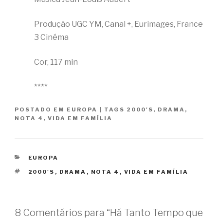
Produção UGC YM, Canal +, Eurimages, France
3 Cinéma
Cor, 117 min
****
POSTADO EM
EUROPA
|
TAGS
2000'S
,
DRAMA
,
NOTA 4
,
VIDA EM FAMÍLIA
CATEGORIAS
EUROPA
TAGS
2000'S
,
DRAMA
,
NOTA 4
,
VIDA EM FAMÍLIA
8 Comentários para “Há Tanto Tempo que