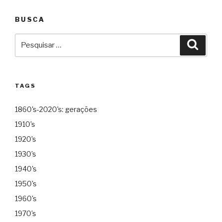
BUSCA
Pesquisar
Pesqu
por:
TAGS
1860's-2020's: gerações
1910's
1920's
1930's
1940's
1950's
1960's
1970's