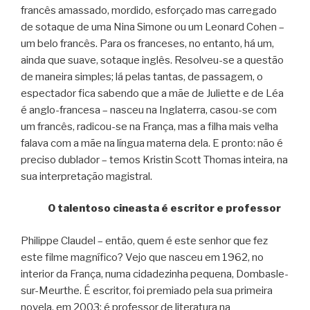
francês amassado, mordido, esforçado mas carregado
de sotaque de uma Nina Simone ou um Leonard Cohen –
um belo francês. Para os franceses, no entanto, há um,
ainda que suave, sotaque inglês. Resolveu-se a questão
de maneira simples; lá pelas tantas, de passagem, o
espectador fica sabendo que a mãe de Juliette e de Léa
é anglo-francesa – nasceu na Inglaterra, casou-se com
um francês, radicou-se na França, mas a filha mais velha
falava com a mãe na língua materna dela. E pronto: não é
preciso dublador – temos Kristin Scott Thomas inteira, na
sua interpretação magistral.
O talentoso cineasta é escritor e professor
Philippe Claudel – então, quem é este senhor que fez
este filme magnífico? Vejo que nasceu em 1962, no
interior da França, numa cidadezinha pequena, Dombasle-
sur-Meurthe. É escritor, foi premiado pela sua primeira
novela, em 2003; é professor de literatura na