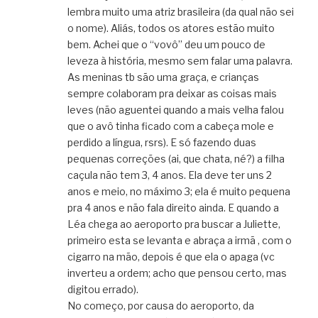
lembra muito uma atriz brasileira (da qual não sei
o nome). Aliás, todos os atores estão muito
bem. Achei que o “vovô” deu um pouco de
leveza à história, mesmo sem falar uma palavra.
As meninas tb são uma graça, e crianças
sempre colaboram pra deixar as coisas mais
leves (não aguentei quando a mais velha falou
que o avô tinha ficado com a cabeça mole e
perdido a língua, rsrs). E só fazendo duas
pequenas correções (ai, que chata, né?) a filha
caçula não tem 3, 4 anos. Ela deve ter uns 2
anos e meio, no máximo 3; ela é muito pequena
pra 4 anos e não fala direito ainda. E quando a
Léa chega ao aeroporto pra buscar a Juliette,
primeiro esta se levanta e abraça a irmã , com o
cigarro na mão, depois é que ela o apaga (vc
inverteu a ordem; acho que pensou certo, mas
digitou errado).
No começo, por causa do aeroporto, da