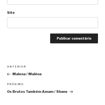
Site
Navegação
Anterior
ANTERIOR
de
Malena / Malèna
Post
Próximo
PRÓXIMO
Os Brutos Também Amam / Shane