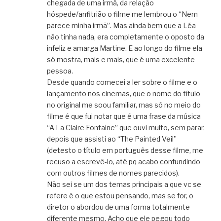
chegada de uma irmã, da relação
hóspede/anfitrião o filme me lembrou o “Nem
parece minha irmã”. Mas ainda bem que a Léa
não tinha nada, era completamente o oposto da
infeliz e amarga Martine. E ao longo do filme ela
só mostra, mais e mais, que é uma excelente
pessoa.
Desde quando comecei a ler sobre o filme e o
lançamento nos cinemas, que o nome do título
no original me soou familiar, mas só no meio do
filme é que fui notar que é uma frase da música
“A La Claire Fontaine” que ouvi muito, sem parar,
depois que assisti ao “The Painted Veil”
(detesto o título em português desse filme, me
recuso a escrevê-lo, até pq acabo confundindo
com outros filmes de nomes parecidos).
Não sei se um dos temas principais a que vc se
refere é o que estou pensando, mas se for, o
diretor o abordou de uma forma totalmente
diferente mesmo. Acho que ele pegou todo