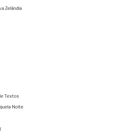
va Zelândia
de Textos
quela Noite
g