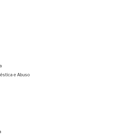
a
éstica e Abuso
s
a