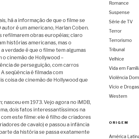
Romance
Suspense
ais, há a informação de que o filme se
Série de TV
 O autor é um americano, Harlan Coben.
Terror
 refilmarem obras européias; claro
Terrorismo
m histórias americanas, mas o
Tribunal
E a verdade é que o filme tem algumas
m o cinemão de Hollywood –
Velhice
ência de perseguição, com carros
Vida em Famíli
 A seqüência é filmada com
Violência Dom
is coisa de cinemão de Hollywood que
Vício e Droga
Western
m; nasceu em 1973. Vejo agora no iMDB,
ima, dois fatos interessantíssimos na
com este filme: ele é filho de criadores
ORIGEM
criadores de cavalo) e passou a infância
parte da história se passa exatamente
América Latin