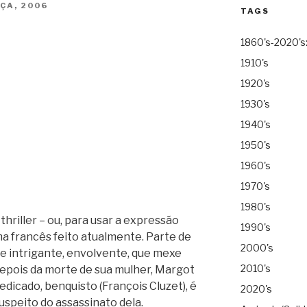
ÇA, 2006
TAGS
1860's-2020's
1910's
1920's
1930's
1940's
1950's
1960's
1970's
1980's
thriller – ou, para usar a expressão
1990's
a francês feito atualmente. Parte de
2000's
e intrigante, envolvente, que mexe
2010's
depois da morte de sua mulher, Margot
dicado, benquisto (François Cluzet), é
2020's
uspeito do assassinato dela.