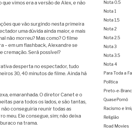
Nota 0.5
io que vimos era a versão de Alex, e não
Nota 1
Nota 1.5
ações que vão surgindo nesta primeira
Nota 2
ectador uma dúvida ainda maior, e mais
Nota 2.5
inal não morreu? Mas como? O filme
ra – em um flashback, Alexandre se
Nota 3
e cremação. Será possível?
Nota 3.5
Nota 4
rativa desperta no espectador, tudo
Para Toda a Fa
meiros 30, 40 minutos de filme. Ainda há
Política
Preto-e-Bran
xa, emaranhada. O diretor Canet e o
QuasePornô
eitas para todos os lados, e são tantas,
Racismo e Imi
 não conseguiria reunir todas as
Erro meu. Ele consegue, sim; não deixa
Religião
 buraco na trama.
Road Movies