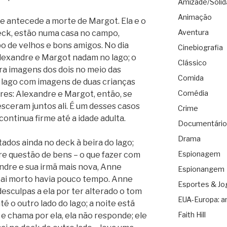
Amizade/Solid
Animação
ue antecede a morte de Margot. Ela e o
Aventura
eck, estão numa casa no campo,
o de velhos e bons amigos. No dia
Cinebiografia
Alexandre e Margot nadam no lago; o
Clássico
ra imagens dos dois no meio das
Comida
 lago com imagens de duas crianças
Comédia
es: Alexandre e Margot, então, se
sceram juntos ali. É um desses casos
Crime
continua firme até a idade adulta.
Documentário
Drama
tados ainda no deck à beira do lago;
Espionagem
re questão de bens – o que fazer com
ndre e sua irmã mais nova, Anne
Espionangem
pai morto havia pouco tempo. Anne
Esportes & Jo
esculpas a ela por ter alterado o tom
EUA-Europa: a
té o outro lado do lago; a noite está
Faith Hill
, e chama por ela, ela não responde; ele