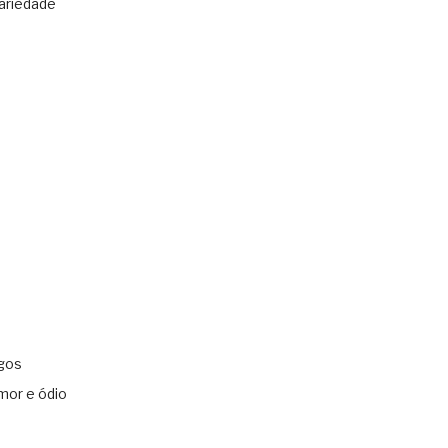
ariedade
gos
mor e ódio