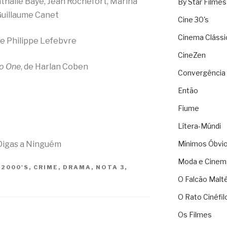
thalie Baye, Jean Rochefort, Marina
By Star Filmes
 Guillaume Canet
Cine 30's
Cinema Clássi
 e Philippe Lefebvre
CineZen
No One
, de Harlan Coben
Convergência 
Então
Fiume
Lítera-Múndi
 Digas a Ninguém
Mínimos Óbvi
Moda e Cinem
S
2000'S
,
CRIME
,
DRAMA
,
NOTA 3
,
O Falcão Malt
O Rato Cinéfil
Os Filmes