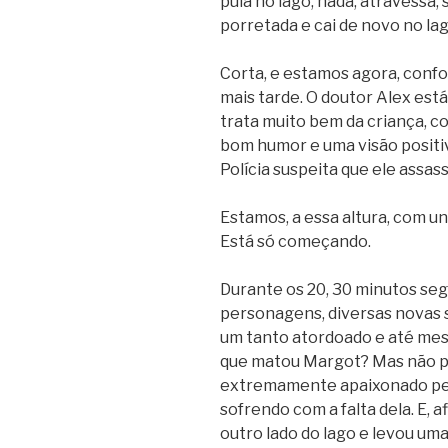
pula no lago, nada, atravessa, 
porretada e cai de novo no lag
Corta, e estamos agora, confo
mais tarde. O doutor Alex está
trata muito bem da criança, c
bom humor e uma visão positiv
Polícia suspeita que ele assas
Estamos, a essa altura, com un
Está só começando.
Durante os 20, 30 minutos seg
personagens, diversas novas 
um tanto atordoado e até mes
que matou Margot? Mas não pa
extremamente apaixonado pel
sofrendo com a falta dela. E, af
outro lado do lago e levou um