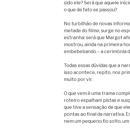
sido ele? Será que aquele iníc
o que de fato se passou?
No turbilhão de novas inform
metade do filme, surge no esp
estranha: será que Margot af
mostrou, ainda na primeira ho
embebebando – a cerimônia d
Todas essas dúvidas que a nar
isso acontece, repito, nos pri
muito por vir.
O que vem é uma trama comple
roteiro espalham pistas e susp
que tive a sensação de que ele
pontas ao final da narrativa. 
nem um pequeno fio solto, um