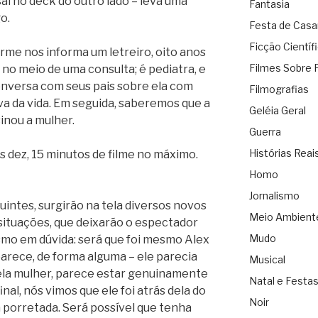
sai no deck do outro lado – leva uma
Fantasia
o.
Festa de Cas
Ficção Científ
rme nos informa um letreiro, oito anos
Filmes Sobre 
 no meio de uma consulta; é pediatra, e
onversa com seus pais sobre ela com
Filmografias
a da vida. Em seguida, saberemos que a
Geléia Geral
sinou a mulher.
Guerra
Histórias Reai
s dez, 15 minutos de filme no máximo.
Homo
Jornalismo
uintes, surgirão na tela diversos novos
Meio Ambient
situações, que deixarão o espectador
Mudo
mo em dúvida: será que foi mesmo Alex
rece, de forma alguma – ele parecia
Musical
a mulher, parece estar genuinamente
Natal e Festa
inal, nós vimos que ele foi atrás dela do
Noir
a porretada. Será possível que tenha