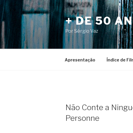
Pular
para
+ DE 50 A
o
conteúdo
Por Sérgio Vaz
Apresentação
Índice de Fi
Não Conte a Ningué
Personne