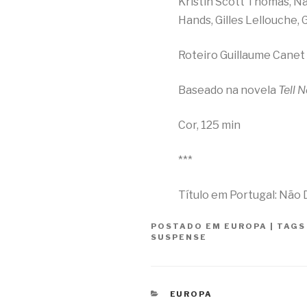
Kristin Scott Thomas, Na
Hands, Gilles Lellouche,
Roteiro Guillaume Canet
Baseado na novela
Tell 
Cor, 125 min
***
Título em Portugal: Não
POSTADO EM
EUROPA
|
TAG
SUSPENSE
CATEGORIAS
EUROPA