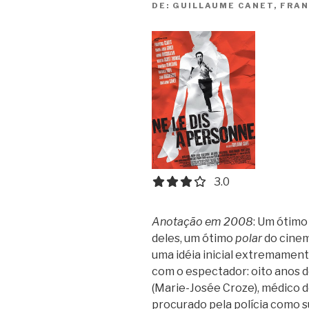
DE:
GUILLAUME CANET, FRAN
3.0 out of 5.0 stars
3.0
Anotação em 2008
: Um ótimo 
deles, um ótimo
polar
do cinem
uma idéia inicial extremament
com o espectador: oito anos 
(Marie-Josée Croze), médico de
procurado pela polícia como s