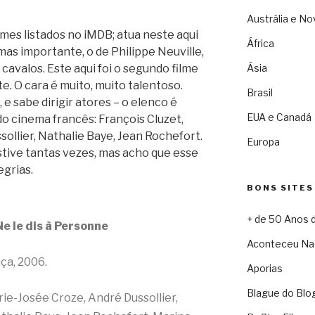
Austrália e No
mes listados no iMDB; atua neste aqui
África
s importante, o de Philippe Neuville,
e cavalos. Este aqui foi o segundo filme
Ásia
te. O cara é muito, muito talentoso.
Brasil
 e sabe dirigir atores – o elenco é
EUA e Canadá
o cinema francês: François Cluzet,
ollier, Nathalie Baye, Jean Rochefort.
Europa
stive tantas vezes, mas acho que esse
egrias.
BONS SITES
+ de 50 Anos 
e le dis à Personne
Aconteceu Na
ça, 2006.
Aporias
Blague do Blo
ie-Josée Croze, André Dussollier,