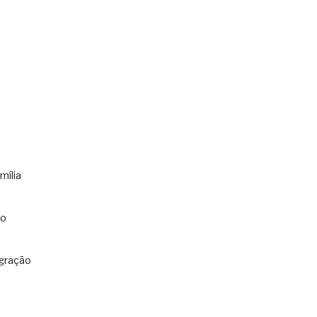
mília
co
gração