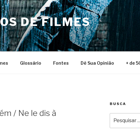
NOS DE FILMES
lmes
Glossário
Fontes
Dê Sua Opinião
+ de 5
BUSCA
m / Ne le dis à
Pesquisar
por: