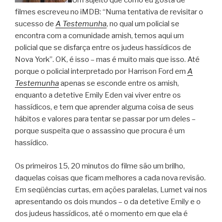
Um sujeito que como eu gosta de
filmes escreveu no iMDB: “Numa tentativa de revisitar o
sucesso de
A Testemunha
, no qual um policial se
encontra com a comunidade amish, temos aqui um
policial que se disfarça entre os judeus hassídicos de
Nova York”. OK, é isso – mas é muito mais que isso. Até
porque o policial interpretado por Harrison Ford em
A
Testemunha
apenas se esconde entre os amish,
enquanto a detetive Emily Eden vai viver entre os
hassídicos, e tem que aprender alguma coisa de seus
hábitos e valores para tentar se passar por um deles –
porque suspeita que o assassino que procura é um
hassídico.
Os primeiros 15, 20 minutos do filme são um brilho,
daquelas coisas que ficam melhores a cada nova revisão.
Em seqüências curtas, em ações paralelas, Lumet vai nos
apresentando os dois mundos – o da detetive Emily e o
dos judeus hassídicos, até o momento em que ela é