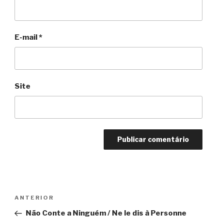
E-mail
*
Site
Navegação
Anterior
ANTERIOR
de
Não Conte a Ninguém / Ne le dis à Personne