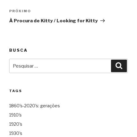
Post
Próximo
PRÓXIMO
À Procura de Kitty / Looking for Kitty
BUSCA
Pesquisar
Pesqu
por:
TAGS
1860's-2020's: gerações
1910's
1920's
1930's