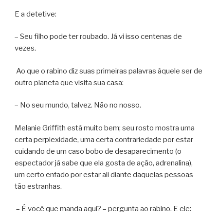
E a detetive:
– Seu filho pode ter roubado. Já vi isso centenas de
vezes.
Ao que o rabino diz suas primeiras palavras àquele ser de
outro planeta que visita sua casa:
– No seu mundo, talvez. Não no nosso.
Melanie Griffith está muito bem; seu rosto mostra uma
certa perplexidade, uma certa contrariedade por estar
cuidando de um caso bobo de desaparecimento (o
espectador já sabe que ela gosta de ação, adrenalina),
um certo enfado por estar ali diante daquelas pessoas
tão estranhas.
– É você que manda aqui? – pergunta ao rabino. E ele: