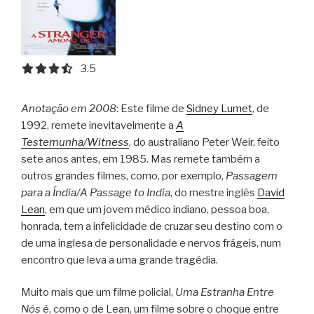
3.5 out of 5.0 stars
3.5
Anotação em 2008
: Este filme de
Sidney Lumet
, de
1992, remete inevitavelmente a
A
Testemunha/Witness
, do australiano Peter Weir, feito
sete anos antes, em 1985. Mas remete também a
outros grandes filmes, como, por exemplo,
Passagem
para a Índia/A Passage to India
, do mestre inglês
David
Lean
, em que um jovem médico indiano, pessoa boa,
honrada, tem a infelicidade de cruzar seu destino com o
de uma inglesa de personalidade e nervos frágeis, num
encontro que leva a uma grande tragédia.
Muito mais que um filme policial,
Uma Estranha Entre
Nós
é, como o de Lean, um filme sobre o choque entre