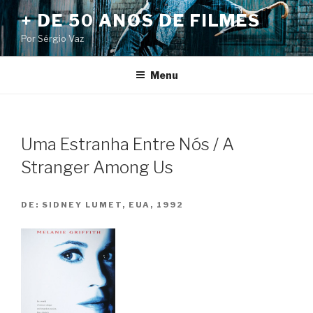
Pular
+ DE 50 ANOS DE FILMES
para
Por Sérgio Vaz
o
conteúdo
Menu
Uma Estranha Entre Nós / A
Stranger Among Us
DE:
SIDNEY LUMET, EUA, 1992