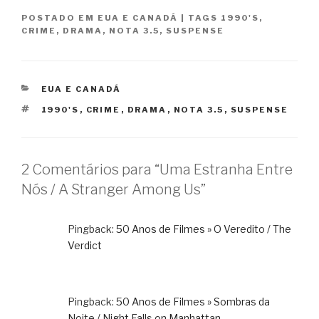
POSTADO EM
EUA E CANADÁ
|
TAGS
1990'S
,
CRIME
,
DRAMA
,
NOTA 3.5
,
SUSPENSE
CATEGORIAS
EUA E CANADÁ
TAGS
1990'S
,
CRIME
,
DRAMA
,
NOTA 3.5
,
SUSPENSE
2 Comentários para “Uma Estranha Entre
Nós / A Stranger Among Us”
Pingback:
50 Anos de Filmes » O Veredito / The
Verdict
Pingback:
50 Anos de Filmes » Sombras da
Noite / Night Falls on Manhattan