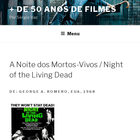
Pular
+ DE 50 ANOS DE FILMES
para
Por Sérgio Vaz
o
conteúdo
Menu
A Noite dos Mortos-Vivos / Night
of the Living Dead
DE:
GEORGE A. ROMERO, EUA, 1968