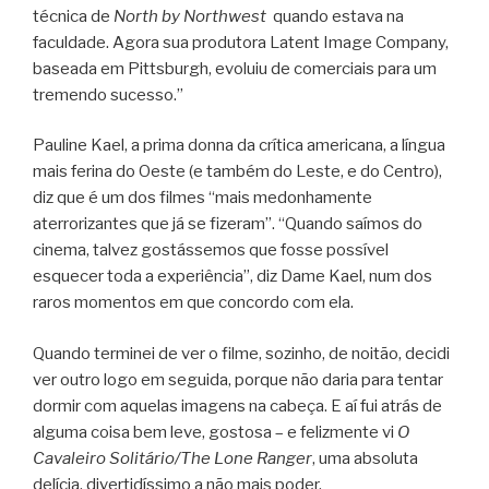
técnica de
North by Northwest
quando estava na
faculdade. Agora sua produtora Latent Image Company,
baseada em Pittsburgh, evoluiu de comerciais para um
tremendo sucesso.”
Pauline Kael, a prima donna da crítica americana, a língua
mais ferina do Oeste (e também do Leste, e do Centro),
diz que é um dos filmes “mais medonhamente
aterrorizantes que já se fizeram”. “Quando saímos do
cinema, talvez gostássemos que fosse possível
esquecer toda a experiência”, diz Dame Kael, num dos
raros momentos em que concordo com ela.
Quando terminei de ver o filme, sozinho, de noitão, decidi
ver outro logo em seguida, porque não daria para tentar
dormir com aquelas imagens na cabeça. E aí fui atrás de
alguma coisa bem leve, gostosa – e felizmente vi
O
Cavaleiro Solitário/The Lone Ranger
, uma absoluta
delícia, divertidíssimo a não mais poder.