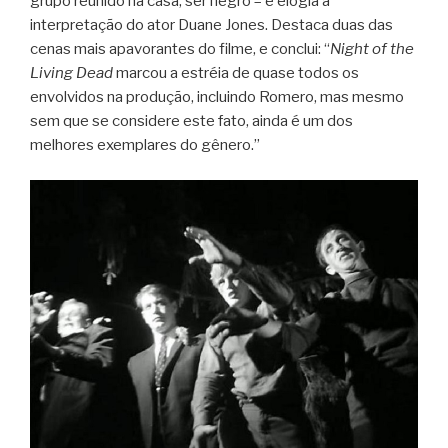
grupo reunido na casa, ser negro – e elogia a
interpretação do ator Duane Jones. Destaca duas das
cenas mais apavorantes do filme, e conclui: “
Night of the
Living Dead
marcou a estréia de quase todos os
envolvidos na produção, incluindo Romero, mas mesmo
sem que se considere este fato, ainda é um dos
melhores exemplares do gênero.”