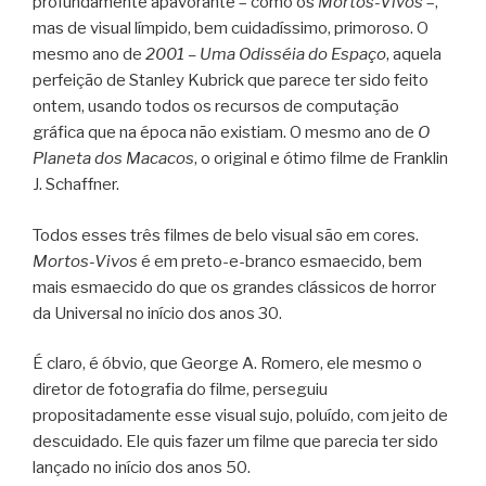
profundamente apavorante – como os
Mortos-Vivos
–,
mas de visual límpido, bem cuidadíssimo, primoroso. O
mesmo ano de
2001 – Uma Odisséia do Espaço
, aquela
perfeição de Stanley Kubrick que parece ter sido feito
ontem, usando todos os recursos de computação
gráfica que na época não existiam. O mesmo ano de
O
Planeta dos Macacos
, o original e ótimo filme de Franklin
J. Schaffner.
Todos esses três filmes de belo visual são em cores.
Mortos-Vivos
é em preto-e-branco esmaecido, bem
mais esmaecido do que os grandes clássicos de horror
da Universal no início dos anos 30.
É claro, é óbvio, que George A. Romero, ele mesmo o
diretor de fotografia do filme, perseguiu
propositadamente esse visual sujo, poluído, com jeito de
descuidado. Ele quis fazer um filme que parecia ter sido
lançado no início dos anos 50.