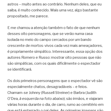
astros – muito antes ao contrário. Nenhum deles, que eu
saiba, é muito conhecido. Mais uma vez, algo bastante
propositado, me parece.
E me chamou a atenção também o fato de que nenhum
desses oito personagens, que se verão numa casa
isolada no meio do campo cercados por um bando
crescente de mortos-vivos cada vez mais ameaçadores,
é propriamente simpático. Interessante, essa opção dos
autores Romero e Russo: mostrar oito pessoas que não
são simpáticas, com os quais dificilmente o espectador
se identificará.
Os dois primeiros personagens que o espectador vê são
especialmente chatos, desagradáveis – e feios.
Chamam-se Johnny (Russell Streiner) e Barbra (Judith
O’Dea,
à esquerda na foto abaixo
); são irmãos, e viajaram
várias horas durante o dia, de carro, rumo ao cemitério em
que está enterrado o pai deles. As primeiras imagens são