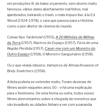
em produções B, de baixo orçamento, sem atores muito
famosos, vários deles abertamente mal feitos, mal
ajambrados, beirando o trash, o mais impuro lixo, à la Ed
Wood (1924-1978), o cara que passou para a História
como o pior diretor de cinema do mundo.
Coisas tipo
Tarântula!
(1955),
A 20 Milhões de Milhas
da Terra
(1957),
Rastros do Espaço
(1957),
Fúria de uma
Região Perdida
(1957),
Casei-me com um Monstro do
Outro Espaço
(1958),
O Monstro Sanguinário
(1958).
Ou o que viraria clássico,
Vampiros de Almas/Invasion of
Body Snatchers
(1956).
A lista poderia se estender muito. Foram dezenas de
filmes assim naqueles anos 50 – e há uma explicação
para o fenômeno. De uma forma ou outra, todos esses
filmes aterrorizantes sobre a chegada de monstros que
vão invadindo as cidades tinham a ver com a paranóia