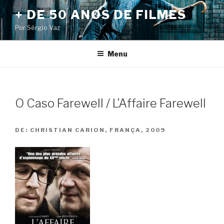
Pular
+ DE 50 ANOS DE FILMES
para
Por Sérgio Vaz
o
conteúdo
Menu
O Caso Farewell / L’Affaire Farewell
DE:
CHRISTIAN CARION, FRANÇA, 2009