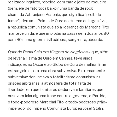
realizador inquieto, rebelde, com cara e jeito de roqueiro
(bem, ele de fato toca baixo numa banda de rock
chamada Zabranjeno Pusenje, que significa “proibido
fumar”) deu uma Palma de Ouro ao cinema da Iugoslávia,
a república comunista que só a liderança do Marechal Tito
manteve unida, e que implodiu na passagem dos anos 80
para 90 numa guerra civil bárbara, sangrenta, absurda.
Quando Papai Saiu em Viagem de Negócios
– que, além
de levar a Palma de Ouro em Cannes, teve ainda
indicações ao Oscar e ao Globo de Ouro de melhor filme
estrangeiro –, era uma obra subversiva. Extremamente
subversiva: denunciava o totalitarismo comunista, as
prisões arbitrárias, a atmosfera de total falta de
liberdade, em que familiares deduravam familiares que
ousavam falar alguma frase contra o governo, o Partido,
o todo-poderoso Marechal Tito, o todo-poderoso grão-
imperador do Império Comunista Europeu Josef Stálin.