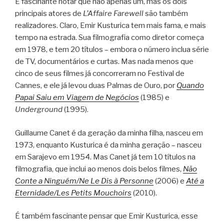
É fascinante notar que não apenas um, mas os dois
principais atores de
L’Affaire Farewell
são também
realizadores. Claro, Emir Kusturica tem mais fama, e mais
tempo na estrada. Sua filmografia como diretor começa
em 1978, e tem 20 títulos – embora o número inclua série
de TV, documentários e curtas. Mas nada menos que
cinco de seus filmes já concorreram no Festival de
Cannes, e ele já levou duas Palmas de Ouro, por
Quando
Papai Saiu em Viagem de Negócios
(1985) e
Underground
(1995).
Guillaume Canet é da geração da minha filha, nasceu em
1973, enquanto Kusturica é da minha geração – nasceu
em Sarajevo em 1954. Mas Canet já tem 10 títulos na
filmografia, que inclui ao menos dois belos filmes,
Não
Conte a Ninguém/Ne Le Dis à Personne
(2006) e
Até a
Eternidade/Les Petits Mouchoirs
(2010).
É também fascinante pensar que Emir Kusturica, esse