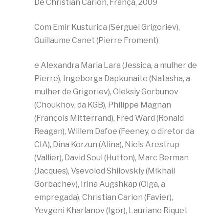
De Christian Carion, França, 2009
Com Emir Kusturica (Serguei Grigoriev),
Guillaume Canet (Pierre Froment)
e Alexandra Maria Lara (Jessica, a mulher de
Pierre), Ingeborga Dapkunaite (Natasha, a
mulher de Grigoriev), Oleksiy Gorbunov
(Choukhov, da KGB), Philippe Magnan
(François Mitterrand), Fred Ward (Ronald
Reagan), Willem Dafoe (Feeney, o diretor da
CIA), Dina Korzun (Alina), Niels Arestrup
(Vallier), David Soul (Hutton), Marc Berman
(Jacques), Vsevolod Shilovskiy (Mikhail
Gorbachev), Irina Augshkap (Olga, a
empregada), Christian Carion (Favier),
Yevgeni Kharlanov (Igor), Lauriane Riquet