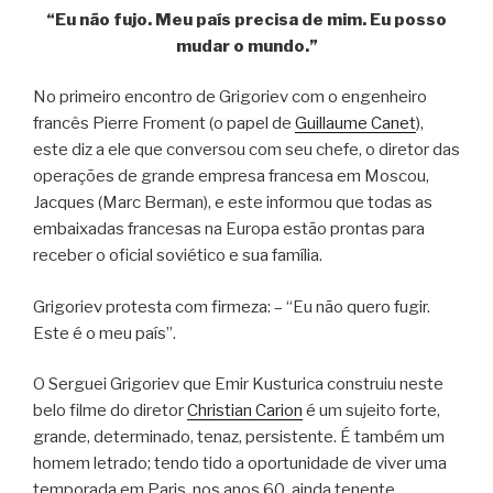
“Eu não fujo. Meu país precisa de mim. Eu posso
mudar o mundo.”
No primeiro encontro de Grigoriev com o engenheiro
francês Pierre Froment (o papel de
Guillaume Canet
),
este diz a ele que conversou com seu chefe, o diretor das
operações de grande empresa francesa em Moscou,
Jacques (Marc Berman), e este informou que todas as
embaixadas francesas na Europa estão prontas para
receber o oficial soviético e sua família.
Grigoriev protesta com firmeza: – “Eu não quero fugir.
Este é o meu país”.
O Serguei Grigoriev que Emir Kusturica construiu neste
belo filme do diretor
Christian Carion
é um sujeito forte,
grande, determinado, tenaz, persistente. É também um
homem letrado; tendo tido a oportunidade de viver uma
temporada em Paris, nos anos 60, ainda tenente,