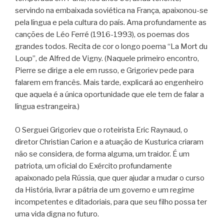
servindo na embaixada soviética na França, apaixonou-se
pela língua e pela cultura do país. Ama profundamente as
canções de Léo Ferré (1916-1993), os poemas dos
grandes todos. Recita de cor o longo poema “La Mort du
Loup”, de Alfred de Vigny. (Naquele primeiro encontro,
Pierre se dirige a ele em russo, e Grigoriev pede para
falarem em francês. Mais tarde, explicará ao engenheiro
que aquela é a única oportunidade que ele tem de falar a
língua estrangeira.)
O Serguei Grigoriev que o roteirista Eric Raynaud, o
diretor Christian Carion e a atuação de Kusturica criaram
não se considera, de forma alguma, um traidor. É um
patriota, um oficial do Exército profundamente
apaixonado pela Rússia, que quer ajudar a mudar o curso
da História, livrar a pátria de um governo e um regime
incompetentes e ditadoriais, para que seu filho possa ter
uma vida digna no futuro.