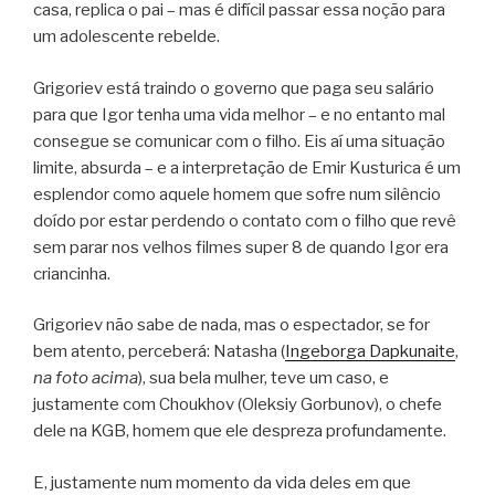
casa, replica o pai – mas é difícil passar essa noção para
um adolescente rebelde.
Grigoriev está traindo o governo que paga seu salário
para que Igor tenha uma vida melhor – e no entanto mal
consegue se comunicar com o filho. Eis aí uma situação
limite, absurda – e a interpretação de Emir Kusturica é um
esplendor como aquele homem que sofre num silêncio
doído por estar perdendo o contato com o filho que revê
sem parar nos velhos filmes super 8 de quando Igor era
criancinha.
Grigoriev não sabe de nada, mas o espectador, se for
bem atento, perceberá: Natasha (
Ingeborga Dapkunaite
,
na foto acima
), sua bela mulher, teve um caso, e
justamente com Choukhov (Oleksiy Gorbunov), o chefe
dele na KGB, homem que ele despreza profundamente.
E, justamente num momento da vida deles em que