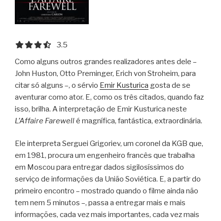
3.5 out of 5.0 stars
3.5
Como alguns outros grandes realizadores antes dele –
John Huston, Otto Preminger, Erich von Stroheim, para
citar só alguns –, o sérvio
Emir Kusturica
gosta de se
aventurar como ator. E, como os três citados, quando faz
isso, brilha. A interpretação de Emir Kusturica neste
L’Affaire Farewell
é magnífica, fantástica, extraordinária.
Ele interpreta Serguei Grigoriev, um coronel da KGB que,
em 1981, procura um engenheiro francês que trabalha
em Moscou para entregar dados sigilosíssimos do
serviço de informações da União Soviética. E, a partir do
primeiro encontro – mostrado quando o filme ainda não
tem nem 5 minutos –, passa a entregar mais e mais
informações, cada vez mais importantes, cada vez mais