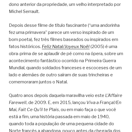
dono anterior da propriedade, um velho interpretado por
Michel Serrault.
Depois desse filme de título fascinante (“uma andorinha
fez uma primavera” parece um verso inspirado de um
bom poeta), fez três filmes baseados ou inspirados em
fatos históricos.
Feliz Natal/Joyeux Noël
(2005) é uma
obra-prima de se aplaudir de pé como na ópera, sobre um
acontecimento fantástico ocorrido na Primeira Guerra
Mundial, quando soldados franceses e escoceses de um
lado e alemães de outro saíram de suas trincheiras e
comemoraram juntos o Natal.
Quatro anos depois daquela maravilha veio este
L’Affaire
Farewell
, de 2009. E, em 2015, lançou
Viva a França!/En
Mai, Fait Ce Qu’il te Plais
, ou em maio faça o que você
está a fim, uma história passada em maio de 1940,
quando toda a população de uma pequena cidade do
Norte francês a abandona, pouco antes da chegada dos