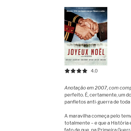
4.0 out of 5.0 stars
4.0
Anotação em 2007, com com
perfeito. É, certamente, um 
panfletos anti-guerra de toda 
A maravilha começa pelo tema
totalmente – e que a História 
fato de que, na Primeira Guerr