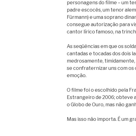
personagens do filme – um te
padre escocês, um tenor alemã
Fürmann) e uma soprano dina
consegue autorização para vi
cantor lírico famoso, na trinc
As seqüências em que os solda
cantadas e tocadas dos dois la
medrosamente, timidamente, s
se confraternizar uns com os o
emoção.
O filme foi o escolhido pela F
Estrangeiro de 2006; obteve a
o Globo de Ouro, mas não gan
Mas isso não importa. É um gra