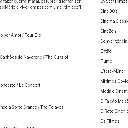
fazer guerra, matar, estuprar, difamar, ser
By Star Filmes
solidário e viver em paz tem uma “timidez”!!!
Cine 30's
Cinema Clássi
CineZen
o por Amor / Pour Elle
Convergência 
Então
 Canhões de Navarone / The Guns of
Fiume
Lítera-Múndi
Mínimos Óbvi
Concerto / Le Concert
Moda e Cinem
O Falcão Malt
ando a Sorte Grande / The Pelayos
O Rato Cinéfil
Os Filmes