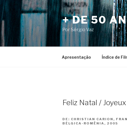
Pular
para
+ DE 50 A
o
conteúdo
Por Sérgio Vaz
Apresentação
Índice de Fi
Feliz Natal / Joyeu
DE:
CHRISTIAN CARION, FR
BÉLGICA-ROMÊNIA, 2005