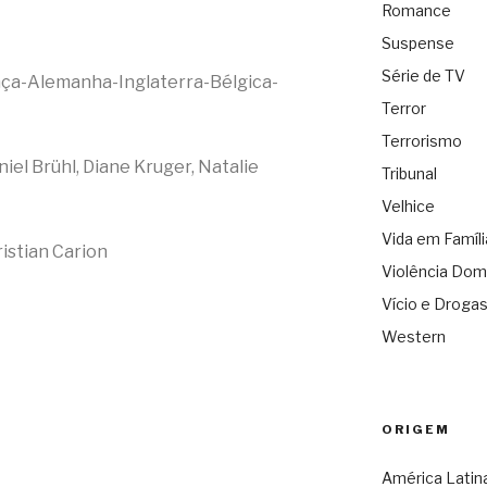
Romance
l
Suspense
Série de TV
ança-Alemanha-Inglaterra-Bélgica-
Terror
Terrorismo
el Brühl, Diane Kruger, Natalie
Tribunal
Velhice
Vida em Famíli
istian Carion
Violência Dom
Vício e Droga
Western
ORIGEM
América Latin