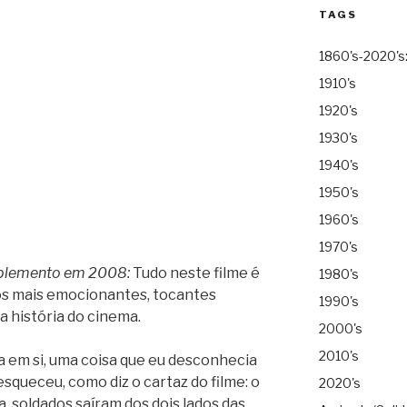
TAGS
1860's-2020's
1910's
1920's
1930's
1940's
1950's
1960's
1970's
plemento em 2008:
Tudo neste filme é
1980's
dos mais emocionantes, tocantes
1990's
a história do cinema.
2000's
2010's
 em si, uma coisa que eu desconhecia
esqueceu, como diz o cartaz do filme: o
2020's
a, soldados saíram dos dois lados das