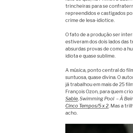
trincheiras para se confrater
repreendidos e castigados po
crime de lesa-idiotice.
O fato de a produção ser inter
estiveram dos dois lados das tr
absurdas provas de como a h
idiota e quase sublime.
A música, ponto central do fi
suntuosa, quase divina. O autor
já trabalhou em mais de 25 fi
François Ozon, para quem criou
Sable
,
Swimming Pool
–
À Bei
Cinco Tempos/5 x 2
. Mas a tri
acho.