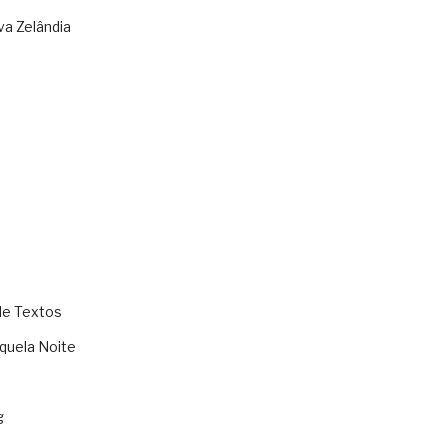
va Zelândia
de Textos
quela Noite
g