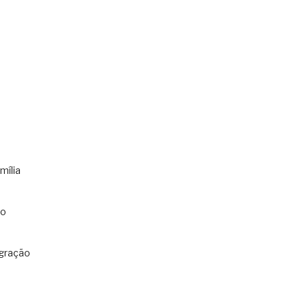
mília
co
gração