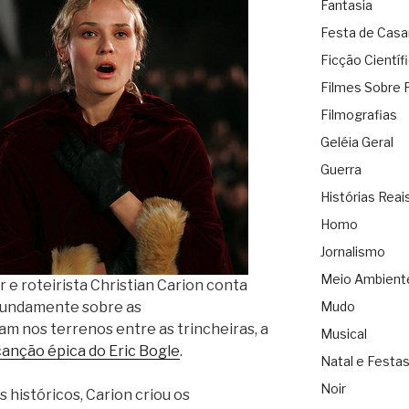
Fantasia
Festa de Cas
Ficção Científ
Filmes Sobre 
Filmografias
Geléia Geral
Guerra
Histórias Reai
Homo
Jornalismo
Meio Ambient
r e roteirista Christian Carion conta
fundamente sobre as
Mudo
am nos terrenos entre as trincheiras, a
Musical
canção épica do Eric Bogle
.
Natal e Festa
Noir
históricos, Carion criou os