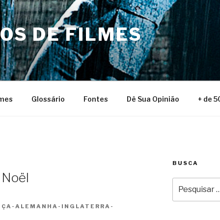
NOS DE FILMES
lmes
Glossário
Fontes
Dê Sua Opinião
+ de 5
BUSCA
x Noël
Pesquisar
por:
ANÇA-ALEMANHA-INGLATERRA-