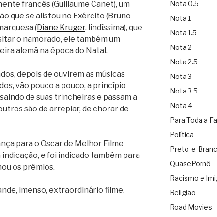
nente francês (Guillaume Canet), um
Nota 0.5
o que se alistou no Exército (Bruno
Nota 1
marquesa (
Diane Kruger
, lindíssima), que
Nota 1.5
sitar o namorado, ele também um
Nota 2
heira alemã na época do Natal.
Nota 2.5
dos, depois de ouvirem as músicas
Nota 3
dos, vão pouco a pouco, a princípio
Nota 3.5
aindo de suas trincheiras e passam a
Nota 4
utros são de arrepiar, de chorar de
Para Toda a Fa
Política
rança para o Oscar de Melhor Filme
Preto-e-Bran
 indicação, e foi indicado também para
QuasePornô
hou os prêmios.
Racismo e Imi
nde, imenso, extraordinário filme.
Religião
Road Movies