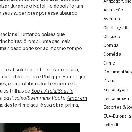
Amizade/Solid
nizar durante o Natal – e depois foram
Animação
r seus superiores por esse absurdo
Aventura
Cinebiografia
nacional, juntando países que
Clássico
incheiras, é, em si, uma das mais
Comida
umanidade pode ser ao mesmo tempo
Comédia
Crime
lme, é absolutamente extraordinária,
Documentário
 da trilha sonora é Phillippe Rombi, que
Drama
lmes; é um colaborador freqüente de
Espionagem
 as trilhas de
Sob a Areia/Sous le
ra da Piscina/Swimming Pool
e
Amor em
Espionangem
lha deste filme aqui é sua obra-prima,
Esportes & Jo
EUA-Europa: a
Faith Hill