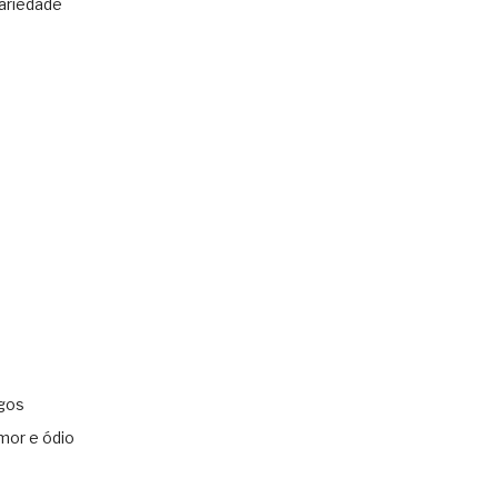
ariedade
gos
mor e ódio