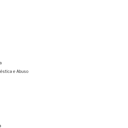
a
éstica e Abuso
s
a