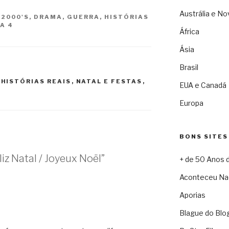
Austrália e No
S
2000'S
,
DRAMA
,
GUERRA
,
HISTÓRIAS
A 4
África
Ásia
Brasil
,
HISTÓRIAS REAIS
,
NATAL E FESTAS
,
EUA e Canadá
Europa
BONS SITES
iz Natal / Joyeux Noël”
+ de 50 Anos 
Aconteceu Na
Aporias
Blague do Blo