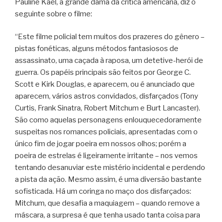
Pauline Kael, a grande dama da crítica americana, diz o
seguinte sobre o filme:
“Este filme policial tem muitos dos prazeres do gênero –
pistas fonéticas, alguns métodos fantasiosos de
assassinato, uma caçada à raposa, um detetive-herói de
guerra. Os papéis principais são feitos por George C.
Scott e Kirk Douglas, e aparecem, ou é anunciado que
aparecem, vários astros convidados, disfarçados (Tony
Curtis, Frank Sinatra, Robert Mitchum e Burt Lancaster).
São como aquelas personagens enlouquecedoramente
suspeitas nos romances policiais, apresentadas com o
único fim de jogar poeira em nossos olhos; porém a
poeira de estrelas é ligeiramente irritante – nos vemos
tentando desanuviar este mistério incidental e perdendo
a pista da ação. Mesmo assim, é uma diversão bastante
sofisticada. Há um coringa no maço dos disfarçados:
Mitchum, que desafia a maquiagem – quando remove a
máscara, a surpresa é que tenha usado tanta coisa para