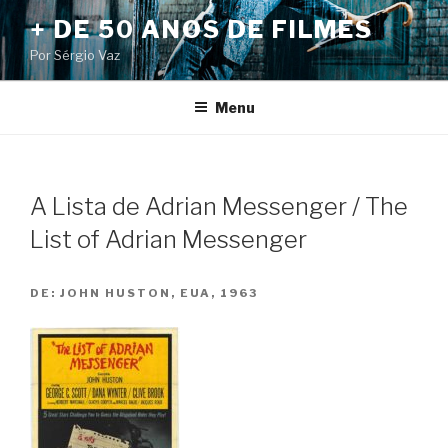
Pular
+ DE 50 ANOS DE FILMES
para
Por Sérgio Vaz
o
conteúdo
Menu
A Lista de Adrian Messenger / The
List of Adrian Messenger
DE:
JOHN HUSTON, EUA, 1963