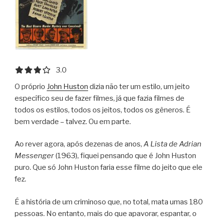
3.0 out of 5.0 stars
3.0
O próprio
John Huston
dizia não ter um estilo, um jeito
específico seu de fazer filmes, já que fazia filmes de
todos os estilos, todos os jeitos, todos os gêneros. É
bem verdade – talvez. Ou em parte.
Ao rever agora, após dezenas de anos,
A Lista de Adrian
Messenger
(1963), fiquei pensando que é John Huston
puro. Que só John Huston faria esse filme do jeito que ele
fez.
É a história de um criminoso que, no total, mata umas 180
pessoas. No entanto, mais do que apavorar, espantar, o