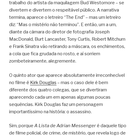
trabalho do artista da maquilagem Bud Westomore – se
divertem e divertem o respeitável público. A narrativa
termina, aparece o letreiro “The End” – mas um letreiro
diz: “Mas o mistério não terminou”. E então, um a um,
diante da câmara do diretor de fotografia Joseph
MacDonald, Burt Lancaster, Tony Curtis, Robert Mitchum
e Frank Sinatra vão retirando a máscara, os enchimentos,
a cola que fica grudada no rosto, e aí sorriem
zombeteiramente, alegremente.
O quinto ator que aparece absolutamente irreconhecível
no filme é
Kirk Douglas
– mas o caso dele é bem
diferente dos quatro colegas, que se divertiram
aparecendo cada um em apenas algumas poucas
sequências. Kirk Douglas faz um personagem
importantíssimo na história: o assassino.
Sim, porque
A Lista de Adrian Messenger
é daquele tipo
de filme policial, de crime, de mistério, que revela logo de