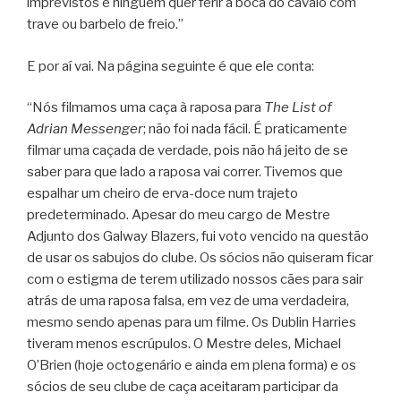
imprevistos e ninguém quer ferir a boca do cavalo com
trave ou barbelo de freio.”
E por aí vai. Na página seguinte é que ele conta:
“Nós filmamos uma caça à raposa para
The List of
Adrian Messenger
; não foi nada fácil. É praticamente
filmar uma caçada de verdade, pois não há jeito de se
saber para que lado a raposa vai correr. Tivemos que
espalhar um cheiro de erva-doce num trajeto
predeterminado. Apesar do meu cargo de Mestre
Adjunto dos Galway Blazers, fui voto vencido na questão
de usar os sabujos do clube. Os sócios não quiseram ficar
com o estigma de terem utilizado nossos cães para sair
atrás de uma raposa falsa, em vez de uma verdadeira,
mesmo sendo apenas para um filme. Os Dublin Harries
tiveram menos escrúpulos. O Mestre deles, Michael
O’Brien (hoje octogenário e ainda em plena forma) e os
sócios de seu clube de caça aceitaram participar da