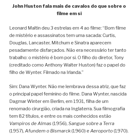
John Huston fala mais de cavalos do que sobre o
filme em si
Leonard Maltin deu 3 estrelas em 4 ao filme: “Bom filme
de mistério e assassinatos tem uma sacada: Curtis,
Douglas, Lancaster, Mitchum e Sinatra aparecem
pesadamente disfarçados. Não era necessário ter tanto
trabalho: o mistério é bom por si. O filho do diretor, Tony
(creditado como Anthony Walter Huston) faz o papel do
filho de Wynter. Filmado na Irlanda.”
Sim: Dana Wynter. Não me lembrava dessa atriz, que faz
o principal papel feminino do filme. Dana Wynter, nascida
Dagmar Winter em Berlim, em 1931, filha de um
renomado cirurgião, criada na Inglaterra. Sua filmografia
tem 82 títulos, e entre os mais conhecidos estão
Vampiros de Almas
(1956),
Sangue sobre a Terra
(1957),
Afundem o Bismarck
(1960) e
Aeroporto
(1970).