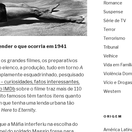
Romance
Suspense
Série de TV
Terror
Terrorismo
nder o que ocorria em 1941
Tribunal
Velhice
s grandes filmes, os preparativos
Vida em Famíli
do elenco, a produção, tudo em torno
A
Violência Dom
mplamente esquadrinhado, pesquisado
 – curiosidades, fatos interessantes,
Vício e Droga
do IMDb
sobre o filme traz mais de 110
Western
uito famosos têm tantos itens quanto
 um que tenha uma lenda urbana tão
Here to Eternity
.
ORIGEM
ue a Máfia interferiu na escolha do
América Latin
apel do soldado Maggio fosse para