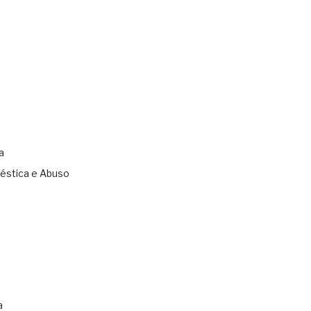
a
éstica e Abuso
s
a