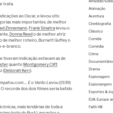
Amizade/Solid
e trata.
Animação
dicações ao Oscar, e levou oito
Aventura
egorias mais importantes, de melhor
Cinebiografia
red Zinnemann
.
Frank Sinatra
levou o
Clássico
ante,
Donna Reed
o de melhor atriz
Comida
o de melhor roteiro, Burnett Guffey o
o-e-branco.
Comédia
Crime
ue tiveram indicação estavam as de
Documentário
ster
quanto
Montgomery Clift
Drama
z (
Deborah Kerr
).
Espionagem
 empatou com
… E o Vento Levou
(1939)
Espionangem
O recorde dos dois filmes seria batido
Esportes & Jo
EUA-Europa: a
cônicas, mais lendárias de toda a
Faith Hill
rrimo beijo de Burt Lancaster e