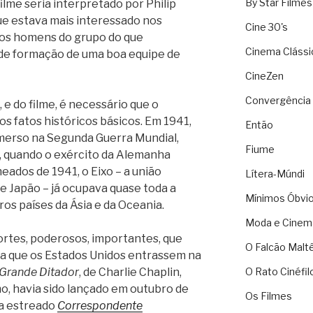
By Star Filmes
ilme seria interpretado por Philip
ue estava mais interessado nos
Cine 30's
 os homens do grupo do que
Cinema Clássi
de formação de uma boa equipe de
CineZen
Convergência 
 e do filme, é necessário que o
os fatos históricos básicos. Em 1941,
Então
imerso na Segunda Guerra Mundial,
Fiume
, quando o exército da Alemanha
meados de 1941, o Eixo – a união
Lítera-Múndi
 e Japão – já ocupava quase toda a
Mínimos Óbvi
ros países da Ásia e da Oceania.
Moda e Cinem
fortes, poderosos, importantes, que
O Falcão Malt
a que os Estados Unidos entrassem na
Grande Ditador
, de Charlie Chaplin,
O Rato Cinéfil
o, havia sido lançado em outubro de
Os Filmes
ia estreado
Correspondente