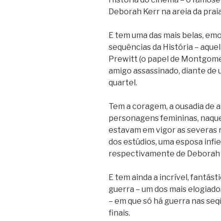
Deborah Kerr na areia da prai
E tem uma das mais belas, em
sequências da História – aque
Prewitt (o papel de Montgomer
amigo assassinado, diante de 
quartel.
Tem a coragem, a ousadia de a
personagens femininas, naquel
estavam em vigor as severas 
dos estúdios, uma esposa infie
respectivamente de Deborah 
E tem ainda a incrível, fantást
guerra – um dos mais elogiado
– em que só há guerra nas seqü
finais.