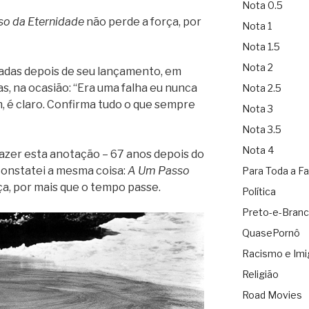
Nota 0.5
o da Eternidade
não perde a força, por
Nota 1
Nota 1.5
Nota 2
écadas depois de seu lançamento, em
s, na ocasião: “Era uma falha eu nunca
Nota 2.5
m, é claro. Confirma tudo o que sempre
Nota 3
Nota 3.5
Nota 4
fazer esta anotação – 67 anos depois do
constatei a mesma coisa:
A Um Passo
Para Toda a Fa
ça, por mais que o tempo passe.
Política
Preto-e-Bran
QuasePornô
Racismo e Imi
Religião
Road Movies