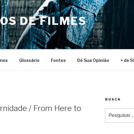
NOS DE FILMES
lmes
Glossário
Fontes
Dê Sua Opinião
+ de 5
BUSCA
rnidade / From Here to
Pesquisar
por: