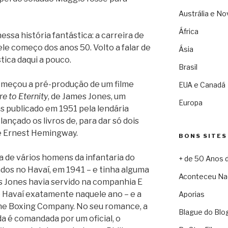
Austrália e No
África
ssa história fantástica: a carreira de
le começo dos anos 50. Volto a falar de
Ásia
stica daqui a pouco.
Brasil
omeçou a pré-produção de um filme
EUA e Canadá
e to Eternity
, de James Jones, um
Europa
s publicado em 1951 pela lendária
 lançado os livros de, para dar só dois
 e Ernest Hemingway.
BONS SITES
a de vários homens da infantaria do
+ de 50 Anos 
dos no Havaí, em 1941 – e tinha alguma
Aconteceu Na
s Jones havia servido na companhia E
no Havaí exatamente naquele ano – e a
Aporias
he Boxing Company. No seu romance, a
Blague do Blo
da é comandada por um oficial, o