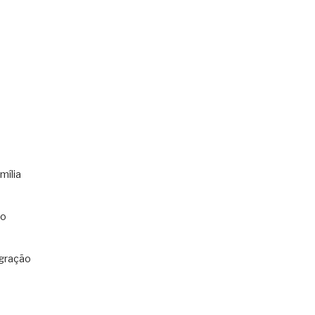
mília
co
gração