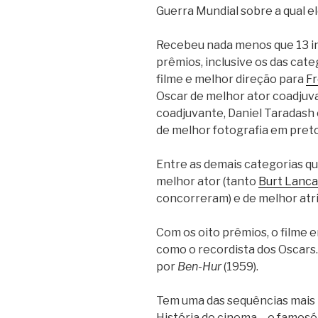
Guerra Mundial sobre a qual el
Recebeu nada menos que 13 in
prêmios, inclusive os das cat
filme e melhor direção para
F
Oscar de melhor ator coadjuv
coadjuvante, Daniel Taradash 
de melhor fotografia em pret
Entre as demais categorias q
melhor ator (tanto
Burt Lanca
concorreram) e de melhor atri
Com os oito prêmios, o filme
como o recordista dos Oscars. 
por
Ben-Hur
(1959).
Tem uma das sequências mais i
História do cinema – o famosé