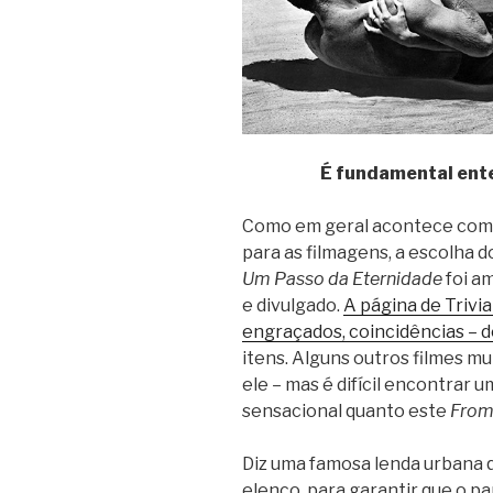
É fundamental ente
Como em geral acontece com o
para as filmagens, a escolha 
Um Passo da Eternidade
foi a
e divulgado.
A página de Trivia
engraçados, coincidências – 
itens. Alguns outros filmes m
ele – mas é difícil encontrar
sensacional quanto este
From 
Diz uma famosa lenda urbana q
elenco, para garantir que o p