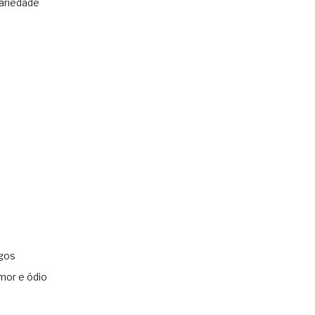
ariedade
gos
mor e ódio