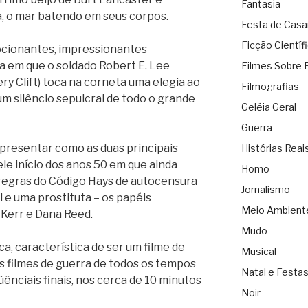
Fantasia
a, o mar batendo em seus corpos.
Festa de Cas
Ficção Científ
ocionantes, impressionantes
la em que o soldado Robert E. Lee
Filmes Sobre 
y Clift) toca na corneta uma elegia ao
Filmografias
um silêncio sepulcral de todo o grande
Geléia Geral
Guerra
presentar como as duas principais
Histórias Reai
e início dos anos 50 em que ainda
Homo
regras do Código Hays de autocensura
Jornalismo
l e uma prostituta – os papéis
Meio Ambient
Kerr e Dana Reed.
Mudo
ica, característica de ser um filme de
Musical
s filmes de guerra de todos os tempos
Natal e Festa
ênciais finais, nos cerca de 10 minutos
Noir