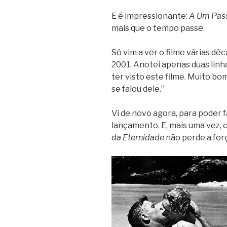
E é impressionante:
A Um Pass
mais que o tempo passe.
Só vim a ver o filme várias d
2001. Anotei apenas duas linha
ter visto este filme. Muito bo
se falou dele.”
Vi de novo agora, para poder 
lançamento. E, mais uma vez, 
da Eternidade
não perde a for