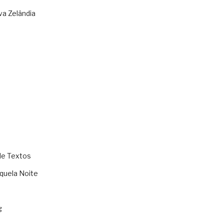
va Zelândia
de Textos
quela Noite
g