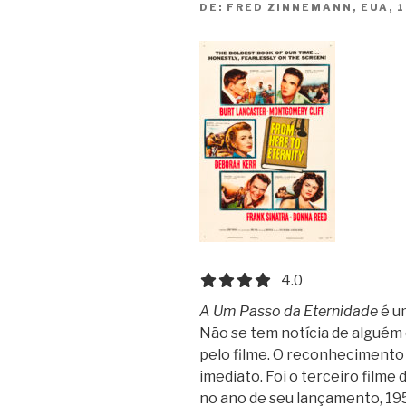
DE:
FRED ZINNEMANN, EUA, 1
4.0 out of 5.0 stars
4.0
A Um Passo da Eternidade
é u
Não se tem notícia de alguém 
pelo filme. O reconhecimento é 
imediato. Foi o terceiro filme
no ano de seu lançamento, 195