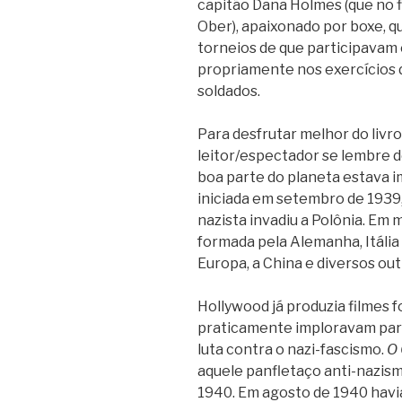
capitão Dana Holmes (que no f
Ober), apaixonado por boxe, q
torneios de que participavam
propriamente nos exercícios 
soldados.
Para desfrutar melhor do livro,
leitor/espectador se lembre d
boa parte do planeta estava 
iniciada em setembro de 1939
nazista invadiu a Polônia. Em 
formada pela Alemanha, Itália
Europa, a China e diversos out
Hollywood já produzia filmes 
praticamente imploravam par
luta contra o nazi-fascismo.
O 
aquele panfletaço anti-nazism
1940. Em agosto de 1940 hav