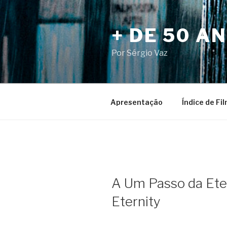
Pular
para
+ DE 50 A
o
conteúdo
Por Sérgio Vaz
Apresentação
Índice de Fi
A Um Passo da Ete
Eternity