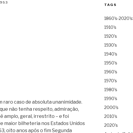
953
TAGS
1860's-2020's
1910's
1920's
1930's
1940's
1950's
1960's
1970's
1980's
1990's
m raro caso de absoluta unanimidade.
2000's
que não tenha respeito, admiração,
amplo, geral, irrestrito – e foi
2010's
 de maior bilheteria nos Estados Unidos
2020's
3, oito anos após o fim Segunda