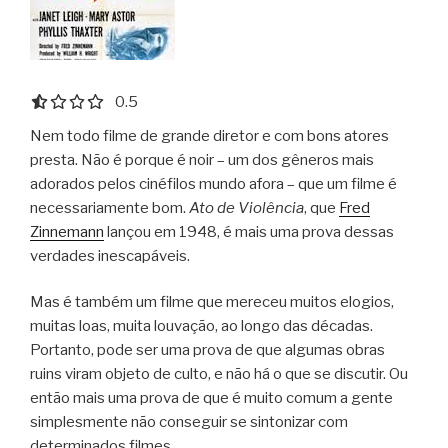
0.5 out of 5.0 stars
0.5
Nem todo filme de grande diretor e com bons atores
presta. Não é porque é noir – um dos gêneros mais
adorados pelos cinéfilos mundo afora – que um filme é
necessariamente bom.
Ato de Violência
, que
Fred
Zinnemann
lançou em 1948, é mais uma prova dessas
verdades inescapáveis.
Mas é também um filme que mereceu muitos elogios,
muitas loas, muita louvação, ao longo das décadas.
Portanto, pode ser uma prova de que algumas obras
ruins viram objeto de culto, e não há o que se discutir. Ou
então mais uma prova de que é muito comum a gente
simplesmente não conseguir se sintonizar com
determinados filmes.