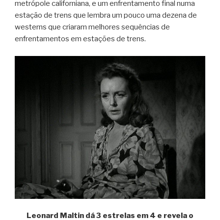
metrópole californiana, e um enfrentamento final numa
estação de trens que lembra um pouco uma dezena de
westerns que criaram melhores sequências de
enfrentamentos em estações de trens.
Leonard Maltin dá 3 estrelas em 4 e revela o