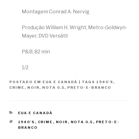
Montagem Conrad A. Nervig
Produção William H. Wright, Metro-Goldwyn-
Mayer. DVD Versátil
P&B, 82 min
1/2
POSTADO EM
EUA E CANADÁ
|
TAGS
1940'S
,
CRIME
,
NOIR
,
NOTA 0.5
,
PRETO-E-BRANCO
CATEGORIAS
EUA E CANADÁ
TAGS
1940'S
,
CRIME
,
NOIR
,
NOTA 0.5
,
PRETO-E-
BRANCO