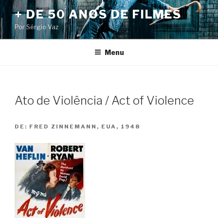
Pular
+ DE 50 ANOS DE FILMES
para
Por Sérgio Vaz
o
conteúdo
Menu
Ato de Violência / Act of Violence
DE:
FRED ZINNEMANN, EUA, 1948