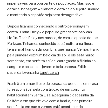
impensáveis para boa parte da população. Mas isso é
detalhe, bobagem – embora o detalhe do sujeito suando
e mantendo o capotão seja bem desagradável.
Depois ficamos conhecendo o outro personagem
central, Frank Enley – o papel do grandão feioso
Van
Heflin
. Frank Enley nos parece, de cara, o oposto de Joe
Parkson. Tínhamos conhecido Joe à noite, uma figura
tensa, mal-humorada, sombria, que manca. Vemos Frank
pela primeira vez num belo dia de sol, e ele está muito
sorridente, em perfeita saúde, carregando a filhinha no
cangote e ao lado da jovem e bela esposa, Edith – o
papel da jovenzinha
Janet Leigh
.
Frank é um empreiteiro de obras, sua pequena empresa
foi responsável pela construção de um conjunto
habitacional em Santa Lisa, a pequena cidadezinha da
Califórnia em que ele vive com a família, e na primeira
sequência em que o vemos está acontecendo