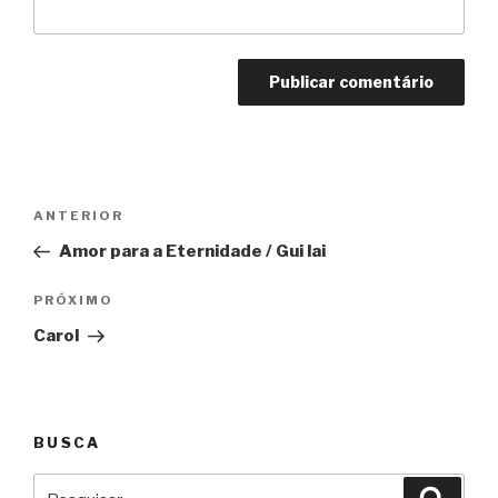
Navegação
Anterior
ANTERIOR
de
Amor para a Eternidade / Gui lai
Post
Próximo
PRÓXIMO
Carol
BUSCA
Pesquisar
Pesqu