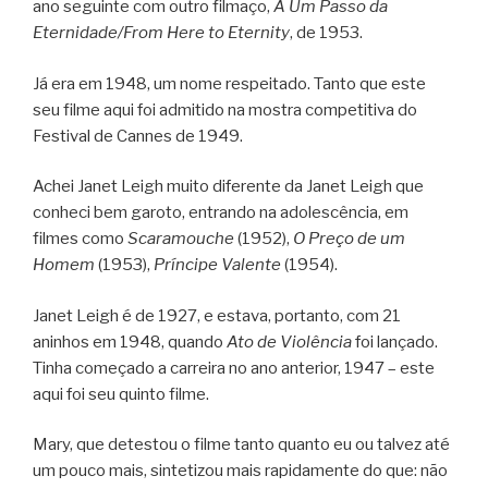
ano seguinte com outro filmaço,
A Um Passo da
Eternidade/From Here to Eternity
, de 1953.
Já era em 1948, um nome respeitado. Tanto que este
seu filme aqui foi admitido na mostra competitiva do
Festival de Cannes de 1949.
Achei Janet Leigh muito diferente da Janet Leigh que
conheci bem garoto, entrando na adolescência, em
filmes como
Scaramouche
(1952),
O Preço de um
Homem
(1953),
Príncipe Valente
(1954).
Janet Leigh é de 1927, e estava, portanto, com 21
aninhos em 1948, quando
Ato de Violência
foi lançado.
Tinha começado a carreira no ano anterior, 1947 – este
aqui foi seu quinto filme.
Mary, que detestou o filme tanto quanto eu ou talvez até
um pouco mais, sintetizou mais rapidamente do que: não