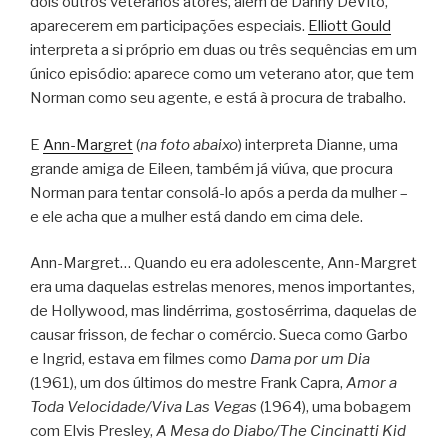
dois outros veteranos atores, além de Danny DeVito,
aparecerem em participações especiais.
Elliott Gould
interpreta a si próprio em duas ou três sequências em um
único episódio: aparece como um veterano ator, que tem
Norman como seu agente, e está à procura de trabalho.
E
Ann-Margret
(
na foto abaixo
) interpreta Dianne, uma
grande amiga de Eileen, também já viúva, que procura
Norman para tentar consolá-lo após a perda da mulher –
e ele acha que a mulher está dando em cima dele.
Ann-Margret… Quando eu era adolescente, Ann-Margret
era uma daquelas estrelas menores, menos importantes,
de Hollywood, mas lindérrima, gostosérrima, daquelas de
causar frisson, de fechar o comércio. Sueca como Garbo
e Ingrid, estava em filmes como
Dama por um Dia
(1961), um dos últimos do mestre Frank Capra,
Amor a
Toda Velocidade/Viva Las Vegas
(1964), uma bobagem
com Elvis Presley,
A Mesa do Diabo/The Cincinatti Kid