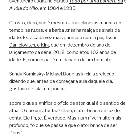
aventureiro audaz no díptico
Tudo por uma Esmeralda
e
A Jóia do Nilo
, em 1984 e 1985.
O rosto, claro, não é mesmo – traz claras as marcas do
tempo, as rugas, e a barba grisalha realça os sinais da
idade. Está cada vez mais parecido com o pai,
Issur
Danielovitch, o Kirk
, que em dezembro do ano de
lançamento da série, 2018, completou 102 anos de
idade. E, como o pai, é um danado de um bom ator.
Sandy Kominsky-Michael Douglas inicia a preleção
dizendo que, antes de começar a aula daquele dia,
gostaria de falar um pouco
sobre o que significa o ofício de ator, qual é o sentido de
atuar. O que um ator faz? Claro, o ator brinca de faz de
conta. Ele finge. É verdade. Mas, num nível muito mais
profundo, “o que se passa é que o ator brinca de ser
Deus”.