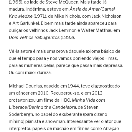
(1965), ao lado de Steve McQueen. Mais tarde, já
madura, lindérrima, esteve em
Ânsia de Amar/Carnal
Knowledge
(1971), de Mike Nichols, com Jack Nicholson
e Art Garfunkel. E bem mais tarde ainda apareceu para
ouriçar os velhinhos Jack Lemmon e Walter Matthau em
Dois Velhos Rabugentos
(1993).
Vê-la agora é mais uma prova daquele axioma básico de
que el tempo pasa y nos vamos poniendo viejos – mas,
para as mulheres belas, parece que passa mais depressa.
Ou com maior dureza.
Michael Douglas, nascido em 1944, teve diagnosticado
um câncer em 2010. Recuperou-se, e em 2013
protagonizou um filme da HBO,
Minha Vida com
Liberace/Behind the Candelabra
, de Steven
Soderbergh, no papel do exuberante (para dizer o
mínimo) pianista e showman. Interessante ver o ator que
interpretou papéis de machão em filmes como
Atração