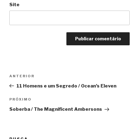
Site
Navegação
Anterior
ANTERIOR
de
11 Homens e um Segredo / Ocean’s Eleven
Post
Próximo
PRÓXIMO
Soberba / The Magnificent Ambersons