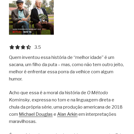
3.5 out of 5.0 stars
3.5
Quem inventou essa história de “melhor idade” é um
sacana, um filho da puta – mas, como não tem outro jeito,
melhor é enfrentar essa porra da velhice com algum
humor.
Acho que essa é a moral da história de
O Método
Kominsky
, expressa no tom e na linguagem direta e
chula da própria série, uma produção americana de 2018
com
Michael Douglas
e
Alan Arkin
em interpretações
maravilhosas.