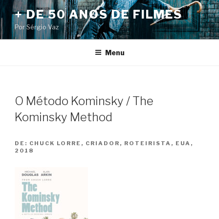
Pular
+ DE 50 ANOS DE FILMES
para
Por Sérgio Vaz
o
conteúdo
Menu
O Método Kominsky / The
Kominsky Method
DE:
CHUCK LORRE, CRIADOR, ROTEIRISTA, EUA,
2018