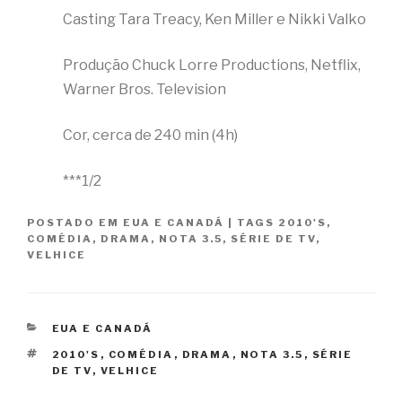
Casting Tara Treacy, Ken Miller e Nikki Valko
Produção Chuck Lorre Productions, Netflix,
Warner Bros. Television
Cor, cerca de 240 min (4h)
***1/2
POSTADO EM
EUA E CANADÁ
|
TAGS
2010'S
,
COMÉDIA
,
DRAMA
,
NOTA 3.5
,
SÉRIE DE TV
,
VELHICE
CATEGORIAS
EUA E CANADÁ
TAGS
2010'S
,
COMÉDIA
,
DRAMA
,
NOTA 3.5
,
SÉRIE
DE TV
,
VELHICE