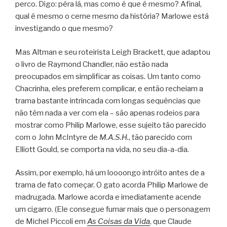
perco. Digo: péra lá, mas como é que é mesmo? Afinal,
qual é mesmo o cerne mesmo da história? Marlowe está
investigando o que mesmo?
Mas Altman e seu roteirista Leigh Brackett, que adaptou
o livro de Raymond Chandler, não estão nada
preocupados em simplificar as coisas. Um tanto como
Chacrinha, eles preferem complicar, e então recheiam a
trama bastante intrincada com longas sequências que
não têm nada a ver com ela – são apenas rodeios para
mostrar como Philip Marlowe, esse sujeito tão parecido
com o John McIntyre de
M.A.S.H.
, tão parecido com
Elliott Gould, se comporta na vida, no seu dia-a-dia.
Assim, por exemplo, há um loooongo intróito antes de a
trama de fato começar. O gato acorda Philip Marlowe de
madrugada. Marlowe acorda e imediatamente acende
um cigarro. (Ele consegue fumar mais que o personagem
de Michel Piccoli em
As Coisas da Vida
, que Claude