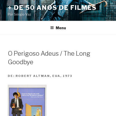
Pular
+ DE 50 ANOS DE FILMES
para
Por Sérgio Vaz
o
conteúdo
Menu
O Perigoso Adeus / The Long
Goodbye
DE:
ROBERT ALTMAN, EUA, 1973