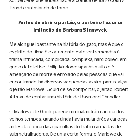
só, percebe que aquela não é a comida de gato Courry
Brand e sai miando de fome.
Antes de abrir o portão, o porteiro faz uma
imitação de Barbara Stanwyck
Me alonguei bastante na história do gato, mas é que o
espírito do filme é exatamente este: entremeadas à
trama intrincada, complicada, complexa, hard boiled, em
que o detetetive Philip Marlowe apanha muito e é
ameaçado de morte e enrolado pelas pessoas que vai
encontrando, há diversas sequências assim, para realçar
o jeitão Marlowe-Gould de se comportar, o jeitão Robert
Altman de contar uma história de Raymond Chandler.
O Marlowe de Gould parece um malandrão carioca dos
velhos tempos, quando ainda havia malandrões cariocas
antes da época das quadrilhas do tráfico armadas de
submetralhadoras. De uma certa forma, o Marlowe de