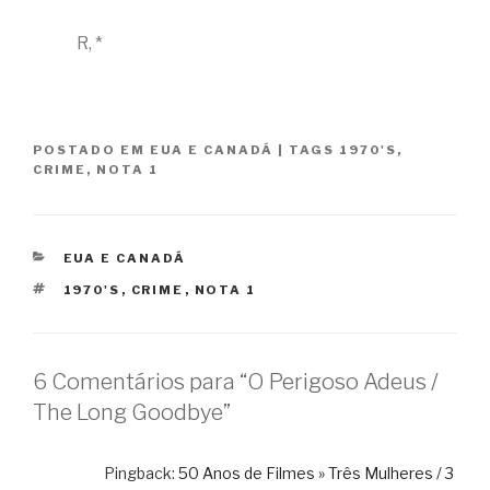
R, *
POSTADO EM
EUA E CANADÁ
|
TAGS
1970'S
,
CRIME
,
NOTA 1
CATEGORIAS
EUA E CANADÁ
TAGS
1970'S
,
CRIME
,
NOTA 1
6 Comentários para “O Perigoso Adeus /
The Long Goodbye”
Pingback:
50 Anos de Filmes » Três Mulheres / 3