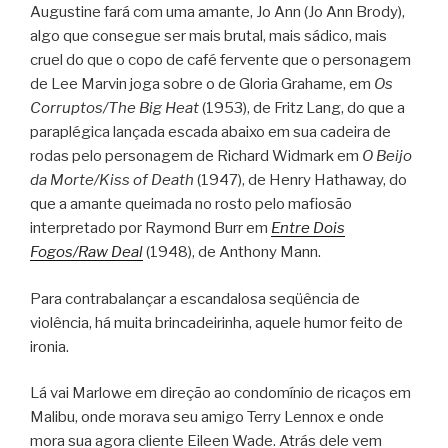
Augustine fará com uma amante, Jo Ann (Jo Ann Brody),
algo que consegue ser mais brutal, mais sádico, mais
cruel do que o copo de café fervente que o personagem
de Lee Marvin joga sobre o de Gloria Grahame, em
Os
Corruptos/The Big Heat
(1953), de Fritz Lang, do que a
paraplégica lançada escada abaixo em sua cadeira de
rodas pelo personagem de Richard Widmark em
O Beijo
da Morte/Kiss of Death
(1947), de Henry Hathaway, do
que a amante queimada no rosto pelo mafiosão
interpretado por Raymond Burr em
Entre Dois
Fogos/Raw Deal
(1948), de Anthony Mann.
Para contrabalançar a escandalosa seqüência de
violência, há muita brincadeirinha, aquele humor feito de
ironia.
Lá vai Marlowe em direção ao condomínio de ricaços em
Malibu, onde morava seu amigo Terry Lennox e onde
mora sua agora cliente Eileen Wade. Atrás dele vem