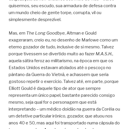
quisermos, seu escudo, sua armadura de defesa contra
um mundo cheio de gente torpe, corrupta, vil ou
simplesmente desprezível.
Mas, em
The Long Goodbye
, Altman e Gould
exageraram, creio eu, no desenho de Marlowe como um
eterno gozador de tudo, inclusive de si mesmo. Talvez
porque tivessem se divertido muito ao fazer
M.A.S.H.
,
aquela sátira feroz ao militarismo, na época em que os
Estados Unidos estavam atolados até o pescoço no
pântano da Guerra do Vietnã, e achassem que seria
gostoso repetir o exercício. Talvez até, em parte, porque
Elliott Gould é daquele tipo de ator que sempre
representa um único papel, bastante parecido consigo
mesmo, seja qual for o personagem que está
interpretando – um médico doidão na guerra da Coréia ou
um detetive particular irônico, gozador, que atuou nos
anos 40 e 50, mas aqui foi transportado numa cápsula do