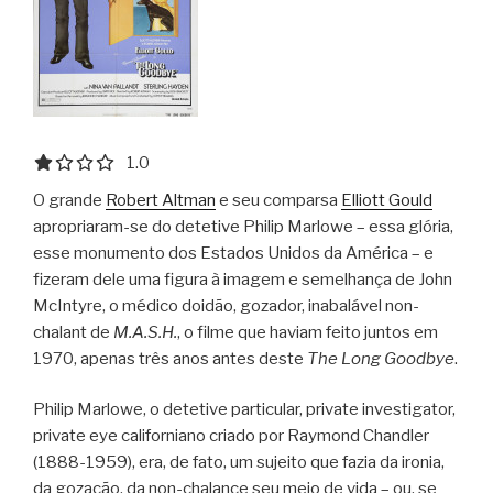
1.0 out of 5.0 stars
1.0
O grande
Robert Altman
e seu comparsa
Elliott Gould
apropriaram-se do detetive Philip Marlowe – essa glória,
esse monumento dos Estados Unidos da América – e
fizeram dele uma figura à imagem e semelhança de John
McIntyre, o médico doidão, gozador, inabalável non-
chalant de
M.A.S.H.
, o filme que haviam feito juntos em
1970, apenas três anos antes deste
The Long Goodbye
.
Philip Marlowe, o detetive particular, private investigator,
private eye californiano criado por Raymond Chandler
(1888-1959), era, de fato, um sujeito que fazia da ironia,
da gozação, da non-chalance seu meio de vida – ou, se