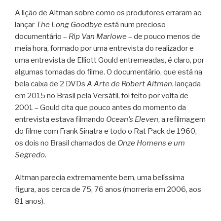
A lição de Altman sobre como os produtores erraram ao
lançar
The Long Goodbye
está num precioso
documentário –
Rip Van Marlowe
– de pouco menos de
meia hora, formado por uma entrevista do realizador e
uma entrevista de Elliott Gould entremeadas, é claro, por
algumas tomadas do filme. O documentário, que está na
bela caixa de 2 DVDs
A Arte de Robert Altman
, lançada
em 2015 no Brasil pela Versátil, foi feito por volta de
2001 – Gould cita que pouco antes do momento da
entrevista estava filmando
Ocean’s Eleven
, a refilmagem
do filme com Frank Sinatra e todo o Rat Pack de 1960,
os dois no Brasil chamados de
Onze Homens e um
Segredo
.
Altman parecia extremamente bem, uma belíssima
figura, aos cerca de 75, 76 anos (morreria em 2006, aos
81 anos).