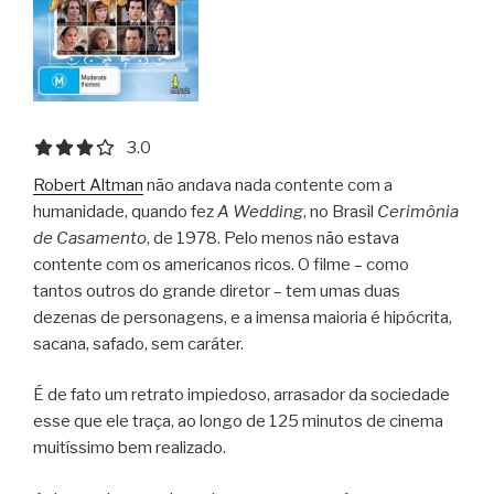
3.0 out of 5.0 stars
3.0
Robert Altman
não andava nada contente com a
humanidade, quando fez
A Wedding
, no Brasil
Cerimônia
de Casamento
, de 1978. Pelo menos não estava
contente com os americanos ricos. O filme – como
tantos outros do grande diretor – tem umas duas
dezenas de personagens, e a imensa maioria é hipócrita,
sacana, safado, sem caráter.
É de fato um retrato impiedoso, arrasador da sociedade
esse que ele traça, ao longo de 125 minutos de cinema
muitíssimo bem realizado.