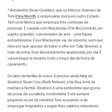
* Antoinette Sloan Goddard, que os íntimos chamam de
Toni (
Dina Merrill
), é empresária, mora em outro Estado.
Tem uma fábrica que emprega três centenas de
pessoas. É casada com Mackenzie (Pat McCormick), um
sujeito grandão, colecionador de arte – uma figura
estranhíssima. Esse Mackenzie vai, de repente, sem que
nem por quê, apenas de bater o olho em Tulip Brenner, a
mãe da noiva, ficar absolutamente apaixonado por ela. E
vai persegui-la durante todo o longo dia da festa de
casamento.
Do lado da família do noivo, é preciso ainda falar de
Beatrice Sloan Cory (Ruth Nelson), a tia Bea, irmã da
matriarca Nettie. Beatrice é uma senhorinha que gosta
de posar de socialista, moderninha. Está sempre
pegando no pé da sobrinha Toni, acusando-a de
empregar imigrantes e pagar-lhes salários miseráveis.