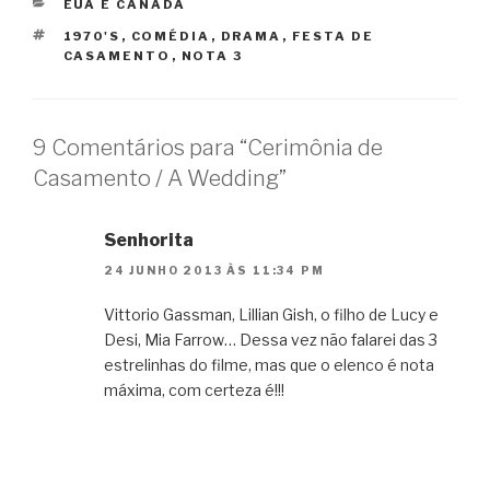
CATEGORIAS
EUA E CANADÁ
TAGS
1970'S
,
COMÉDIA
,
DRAMA
,
FESTA DE
CASAMENTO
,
NOTA 3
9 Comentários para “Cerimônia de
Casamento / A Wedding”
Senhorita
24 JUNHO 2013 ÀS 11:34 PM
Vittorio Gassman, Lillian Gish, o filho de Lucy e
Desi, Mia Farrow… Dessa vez não falarei das 3
estrelinhas do filme, mas que o elenco é nota
máxima, com certeza é!!!