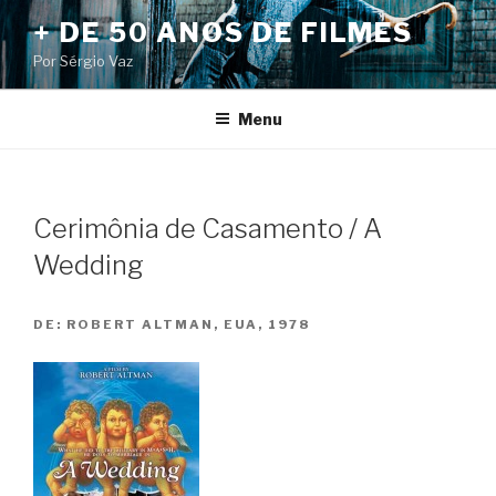
Pular
+ DE 50 ANOS DE FILMES
para
Por Sérgio Vaz
o
conteúdo
Menu
Cerimônia de Casamento / A
Wedding
DE:
ROBERT ALTMAN, EUA, 1978