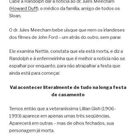
Cabe a Randolph dar a notícia ao dr. Jules Meecham
(
Howard Duff
), o médico da família, amigo de todos os
Sloan.
O dr. Jules Meecham bebe uísque que nem os irlandeses
dos filmes de John Ford – um atrás do outro, sem parar.
Ele examina Nettie, constata que ela está morta, e diz a
Randolph e à enfermeirinha que é melhor a notícia não se
espalhar por enquanto, para não atrapalhar a festa que
ainda está para começar.
Vai acontecer literalmente de tudo na longa festa
de casamento
Temos então que a veteraníssima Lillian Gish (1906-
1993) aparece em apenas umas três seqüências.
Aparecerá em outras – mas de olhos fechados, sua
personagem já morta.