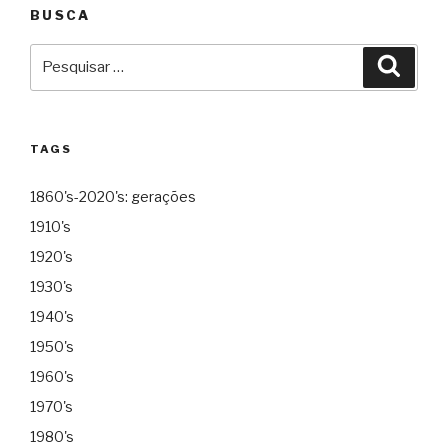
BUSCA
Pesquisar
Pesqu
por:
TAGS
1860's-2020's: gerações
1910's
1920's
1930's
1940's
1950's
1960's
1970's
1980's