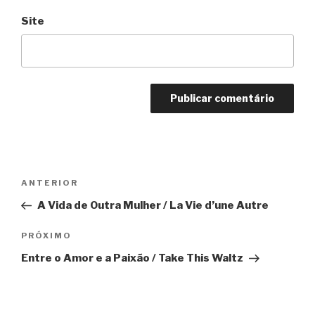
Site
Navegação
Anterior
ANTERIOR
de
A Vida de Outra Mulher / La Vie d’une Autre
Post
Próximo
PRÓXIMO
Entre o Amor e a Paixão / Take This Waltz