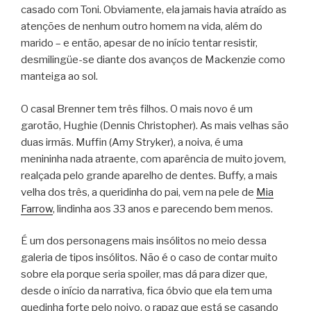
casado com Toni. Obviamente, ela jamais havia atraído as
atenções de nenhum outro homem na vida, além do
marido – e então, apesar de no início tentar resistir,
desmilingüe-se diante dos avanços de Mackenzie como
manteiga ao sol.
O casal Brenner tem três filhos. O mais novo é um
garotão, Hughie (Dennis Christopher). As mais velhas são
duas irmãs. Muffin (Amy Stryker), a noiva, é uma
menininha nada atraente, com aparência de muito jovem,
realçada pelo grande aparelho de dentes. Buffy, a mais
velha dos três, a queridinha do pai, vem na pele de
Mia
Farrow
, lindinha aos 33 anos e parecendo bem menos.
É um dos personagens mais insólitos no meio dessa
galeria de tipos insólitos. Não é o caso de contar muito
sobre ela porque seria spoiler, mas dá para dizer que,
desde o início da narrativa, fica óbvio que ela tem uma
quedinha forte pelo noivo, o rapaz que está se casando