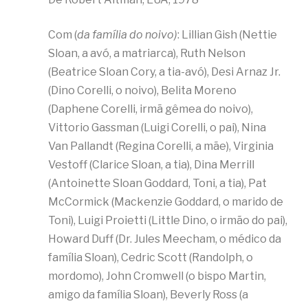
Com (
da família do noivo)
: Lillian Gish (Nettie
Sloan, a avó, a matriarca), Ruth Nelson
(Beatrice Sloan Cory, a tia-avó), Desi Arnaz Jr.
(Dino Corelli, o noivo), Belita Moreno
(Daphene Corelli, irmã gêmea do noivo),
Vittorio Gassman (Luigi Corelli, o pai), Nina
Van Pallandt (Regina Corelli, a mãe), Virginia
Vestoff (Clarice Sloan, a tia), Dina Merrill
(Antoinette Sloan Goddard, Toni, a tia), Pat
McCormick (Mackenzie Goddard, o marido de
Toni), Luigi Proietti (Little Dino, o irmão do pai),
Howard Duff (Dr. Jules Meecham, o médico da
família Sloan), Cedric Scott (Randolph, o
mordomo), John Cromwell (o bispo Martin,
amigo da família Sloan), Beverly Ross (a