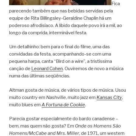
Fica
parecendo também que nas bebidas servidas pela
equipe de Rita Billingsley-Geraldine Chaplin há um
poderoso afrodisíaco. A libido daquele povo irá a mil, ao
longo da comprida, interminável festa.
Um detalhinho: bem para o final do filme, uma das
convidadas da festa, acompanhando-se com uma
pequena harpa, canta “Bird on a wire”, a tristíssima
canção de
Leonard Cohen
. Ouviremos de novo a música
numa das últimas seqüências.
Altman gosta de música, de vários tipos de música. Usou
muito country em
Nashville
, muito jazz em
Kansas City
,
muito blues em
A Fortuna de Cookie
.
Parecia gostar especialmente do bardo canadense –
bem, mas quem não gosta? Em
Onde os Homens São
Homens/McCabe and Mrs. Miller
, de 1971, um western