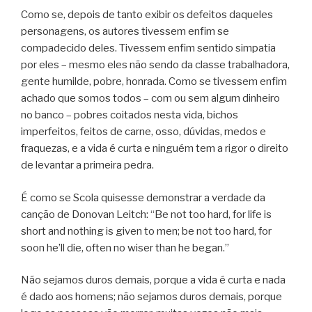
Como se, depois de tanto exibir os defeitos daqueles
personagens, os autores tivessem enfim se
compadecido deles. Tivessem enfim sentido simpatia
por eles – mesmo eles não sendo da classe trabalhadora,
gente humilde, pobre, honrada. Como se tivessem enfim
achado que somos todos – com ou sem algum dinheiro
no banco – pobres coitados nesta vida, bichos
imperfeitos, feitos de carne, osso, dúvidas, medos e
fraquezas, e a vida é curta e ninguém tem a rigor o direito
de levantar a primeira pedra.
É como se Scola quisesse demonstrar a verdade da
canção de Donovan Leitch: “Be not too hard, for life is
short and nothing is given to men; be not too hard, for
soon he’ll die, often no wiser than he began.”
Não sejamos duros demais, porque a vida é curta e nada
é dado aos homens; não sejamos duros demais, porque