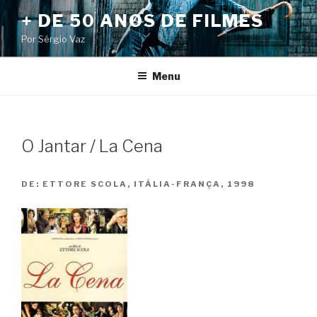
Pular
+ DE 50 ANOS DE FILMES
para
Por Sérgio Vaz
o
conteúdo
Menu
O Jantar / La Cena
DE:
ETTORE SCOLA, ITÁLIA-FRANÇA, 1998