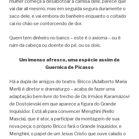
mulher começa a desabotoar a camisa dele, parece que
vai dar ali mesmo, mas em seguida segura duramente o
saco dele, e vai embora do banheiro enquanto o coitado
cai no chão se contorcendo de dor.
Quem tem dinheiro no banco – este é o axioma – ou é
ruim da cabeça ou doente do pé, ou os dois.
Um imenso afresco, uma espécie assim de
Guernica de Picasso
Há a dupla de amigos do teatro. Bricco (Adalberto Maria
Merli) é diretor e dramaturgo – acaba de fazer uma
adaptação bem livre do trecho de
Os Irmãos Karamázovi
de Dostoievski em que aparece a figura do Grande
Inquisidor. Está ali para convencer Menghini (Nello
Mascia), que é ator, a participar da montagem de sua
nova peça; o próprio Bricco fará o Grande Inquisidor, e
Menghini, o papel de um Jesus Cristo que ouve calado o