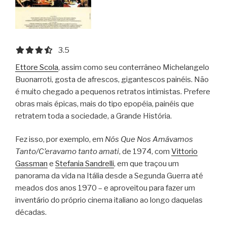
3.5 out of 5.0 stars
3.5
Ettore Scola
, assim como seu conterrâneo Michelangelo
Buonarroti, gosta de afrescos, gigantescos painéis. Não
é muito chegado a pequenos retratos intimistas. Prefere
obras mais épicas, mais do tipo epopéia, painéis que
retratem toda a sociedade, a Grande História.
Fez isso, por exemplo, em
Nós Que Nos Amávamos
Tanto/C’eravamo tanto amati
, de 1974, com
Vittorio
Gassman
e
Stefania Sandrelli
, em que traçou um
panorama da vida na Itália desde a Segunda Guerra até
meados dos anos 1970 – e aproveitou para fazer um
inventário do próprio cinema italiano ao longo daquelas
décadas.