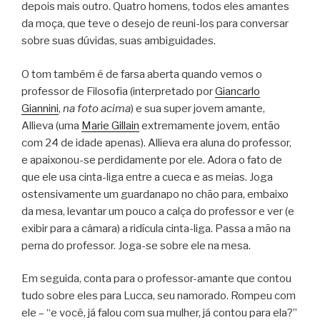
depois mais outro. Quatro homens, todos eles amantes
da moça, que teve o desejo de reuni-los para conversar
sobre suas dúvidas, suas ambiguidades.
O tom também é de farsa aberta quando vemos o
professor de Filosofia (interpretado por
Giancarlo
Giannini
,
na foto acima
) e sua super jovem amante,
Allieva (uma
Marie Gillain
extremamente jovem, então
com 24 de idade apenas). Allieva era aluna do professor,
e apaixonou-se perdidamente por ele. Adora o fato de
que ele usa cinta-liga entre a cueca e as meias. Joga
ostensivamente um guardanapo no chão para, embaixo
da mesa, levantar um pouco a calça do professor e ver (e
exibir para a câmara) a ridícula cinta-liga. Passa a mão na
perna do professor. Joga-se sobre ele na mesa.
Em seguida, conta para o professor-amante que contou
tudo sobre eles para Lucca, seu namorado. Rompeu com
ele – “e você, já falou com sua mulher, já contou para ela?”