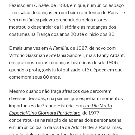
Fez isso em
O Baile
, de 1983, em que, num único espaço
– um salão de danças em um bairro periférico de Paris – e
sem uma única palavra pronunciada pelos atores,
mostrou o desenrolar da História e as mudanças dos
costumes na França dos anos 20 até o início dos 80.
E mais uma vez em
A Família
, de 1987, de novo com
Vittorio Gassman e Stefania Sandrelli, mais
Fanny Ardant
,
em que mostrou as mudanças históricas desde 1906,
quando o protagonista foi batizado, até a época em que
comemora seus 80 anos.
Mesmo quando não traça afrescos que percorrem
diversas décadas, cria painéis que espelham momentos
importantes da Grande História. Em
Um Dia Muito
Especial/Una Giornata Particolare
, de 1977,
concentrou-se na relação de apenas dois personagens
em um único dia, o da visita de Adolf Hitler a Roma, mas,
através deles e dos eventos do dia, traçou um quadro