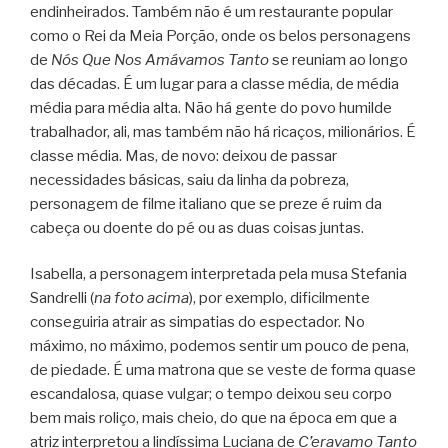
endinheirados. Também não é um restaurante popular
como o Rei da Meia Porção, onde os belos personagens
de
Nós Que Nos Amávamos Tanto
se reuniam ao longo
das décadas. É um lugar para a classe média, de média
média para média alta. Não há gente do povo humilde
trabalhador, ali, mas também não há ricaços, milionários. É
classe média. Mas, de novo: deixou de passar
necessidades básicas, saiu da linha da pobreza,
personagem de filme italiano que se preze é ruim da
cabeça ou doente do pé ou as duas coisas juntas.
Isabella, a personagem interpretada pela musa Stefania
Sandrelli (
na foto acima
), por exemplo, dificilmente
conseguiria atrair as simpatias do espectador. No
máximo, no máximo, podemos sentir um pouco de pena,
de piedade. É uma matrona que se veste de forma quase
escandalosa, quase vulgar; o tempo deixou seu corpo
bem mais roliço, mais cheio, do que na época em que a
atriz interpretou a lindíssima Luciana de
C’eravamo Tanto