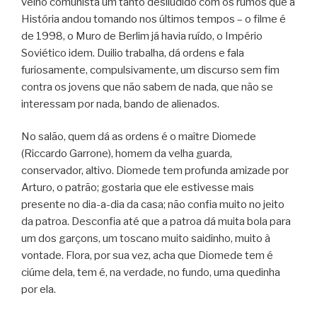
velho comunista um tanto desiludido com os rumos que a
História andou tomando nos últimos tempos – o filme é
de 1998, o Muro de Berlim já havia ruído, o Império
Soviético idem. Duilio trabalha, dá ordens e fala
furiosamente, compulsivamente, um discurso sem fim
contra os jovens que não sabem de nada, que não se
interessam por nada, bando de alienados.
No salão, quem dá as ordens é o maître Diomede
(Riccardo Garrone), homem da velha guarda,
conservador, altivo. Diomede tem profunda amizade por
Arturo, o patrão; gostaria que ele estivesse mais
presente no dia-a-dia da casa; não confia muito no jeito
da patroa. Desconfia até que a patroa dá muita bola para
um dos garçons, um toscano muito saidinho, muito à
vontade. Flora, por sua vez, acha que Diomede tem é
ciúme dela, tem é, na verdade, no fundo, uma quedinha
por ela.