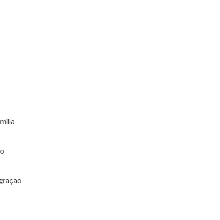
mília
co
gração