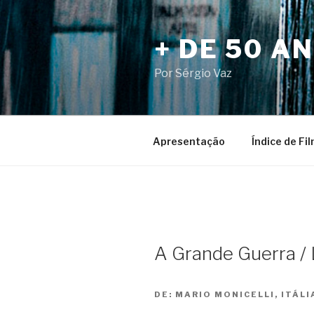
Pular
para
+ DE 50 A
o
conteúdo
Por Sérgio Vaz
Apresentação
Índice de Fi
A Grande Guerra /
DE:
MARIO MONICELLI, ITÁLI