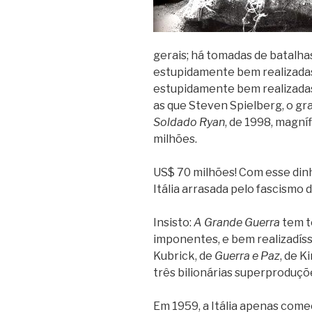
gerais; há tomadas de batalha
estupidamente bem realizadas 
estupidamente bem realizadas,
as que Steven Spielberg, o gr
Soldado Ryan
, de 1998, magní
milhões.
US$ 70 milhões! Com esse dinh
Itália arrasada pelo fascismo d
Insisto:
A Grande Guerra
tem t
imponentes, e bem realizadís
Kubrick, de
Guerra e Paz
, de K
três bilionárias superproduç
Em 1959, a Itália apenas come