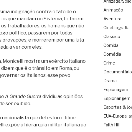
Amizade/Solid
Animação
sima indignação contra o fato de o
s, os que mandam no Sistema, botarem
Aventura
, os trabalhadores, os homens que não
Cinebiografia
ogo político, passarem por todas
Clássico
s provações, e morrerem por uma luta
Comida
ada a ver com eles.
Comédia
a, Monicelli mostra um exército italiano
Crime
 dizem que é o trânsito em Roma, ou
Documentário
governar os italianos, esse povo
Drama
Espionagem
que
A Grande Guerra
dividiu as opiniões
Espionangem
e ser exibido.
Esportes & Jo
EUA-Europa: a
o nacionalista que detestou o filme
i expõe a hierarquia militar italiana ao
Faith Hill