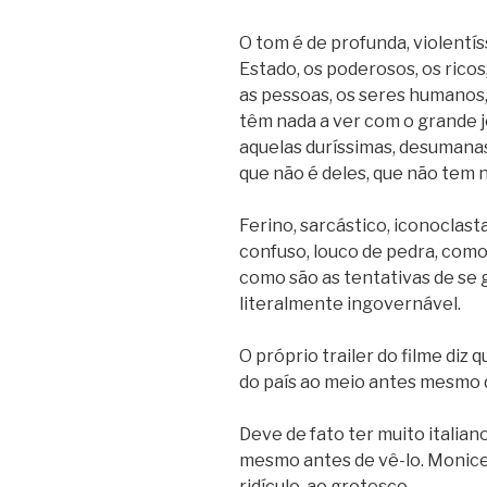
O tom é de profunda, violentís
Estado, os poderosos, os rico
as pessoas, os seres humanos
têm nada a ver com o grande j
aquelas duríssimas, desumana
que não é deles, que não tem n
Ferino, sarcástico, iconoclast
confuso, louco de pedra, como
como são as tentativas de se 
literalmente ingovernável.
O próprio trailer do filme diz 
do país ao meio antes mesmo d
Deve de fato ter muito italian
mesmo antes de vê-lo. Monicell
ridículo, ao grotesco.