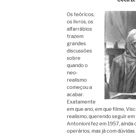
Os teóricos,
os livros, os
alfarrábios
trazem
grandes
discussões
sobre
quando o
neo-
realismo
começou a
acabar.
Exatamente
em que ano, em que filme, Vis
realismo, querendo seguir em
Antonioni fez em 1957, ainda
operários, mas já com dúvidas 