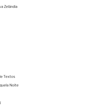
va Zelândia
de Textos
quela Noite
g