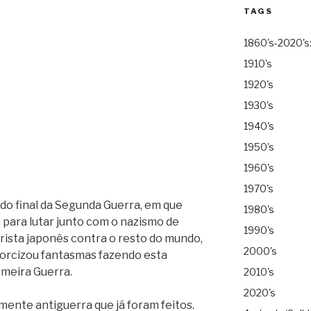
TAGS
1860's-2020's
1910's
1920's
1930's
1940's
1950's
1960's
1970's
do final da Segunda Guerra, em que
1980's
a para lutar junto com o nazismo de
1990's
arista japonês contra o resto do mundo,
2000's
orcizou fantasmas fazendo esta
meira Guerra.
2010's
2020's
mente antiguerra que já foram feitos.