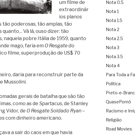
um filme de
Nota 0.5
extraordinár
Nota 1
ios planos
Nota 1.5
s tão poderosas, tão amplas, tão
Nota 2
quanto… Vá lá, ouso dizer: tão
 naquela pobre Itália de 1959, quanto
Nota 2.5
ande mago, faria em
O Resgate do
Nota 3
fico filme, superprodução de US$ 70
Nota 3.5
Nota 4
eiro, daria para reconstruir parte da
Para Toda a Fa
e Mussolini.
Política
Preto-e-Bran
omadas gerais de batalha que são tão
QuasePornô
simas, como as de
Spartacus
, de Stanley
ing Vidor, de
O Resgate Soldado Ryan
–
Racismo e Imi
ões com dinheiro americano.
Religião
Road Movies
çava a sair do caos em que havia