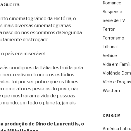
Romance
a Guerra.
Suspense
nto cinematográfico da História, o
Série de TV
s mais diversas cinematografias
Terror
via nascido nos escombros da Segunda
Terrorismo
olutamente destroçado.
Tribunal
o país era miserável.
Velhice
Vida em Famíli
a às condições da Itália destruída pela
Violência Dom
 o neo-realismo trocou os estúdios
ades, foi por ser pobre que os filmes
Vício e Droga
am como atores pessoas do povo, não
Western
re que mostraram a vida de pessoas
o mundo, em todo o planeta, jamais
ORIGEM
ma produção de Dino de Laurentiis, o
América Latin
 de Mille italiano