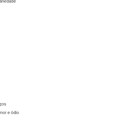
ariedade
gos
mor e ódio