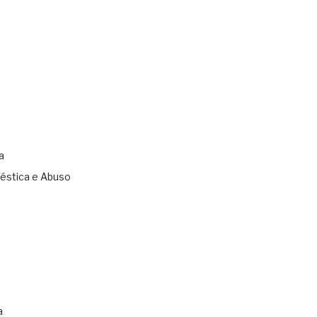
a
éstica e Abuso
s
a