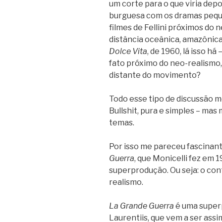
um corte para o que viria dep
burguesa com os dramas pequ
filmes de Fellini próximos do
distância oceânica, amazônica
Dolce Vita
, de 1960, lá isso há
fato próximo do neo-realismo, 
distante do movimento?
Todo esse tipo de discussão m
Bullshit, pura e simples – ma
temas.
Por isso me pareceu fascinant
Guerra
, que Monicelli fez em 1
superprodução. Ou seja: o cont
realismo.
La Grande Guerra
é uma super
Laurentiis, que vem a ser assi