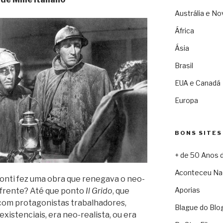
Austrália e No
África
Ásia
Brasil
EUA e Canadá
Europa
BONS SITES
+ de 50 Anos 
Aconteceu Na
conti fez uma obra que renegava o neo-
Aporias
 frente? Até que ponto
Il Grido
, que
 com protagonistas trabalhadores,
Blague do Blo
existenciais, era neo-realista, ou era