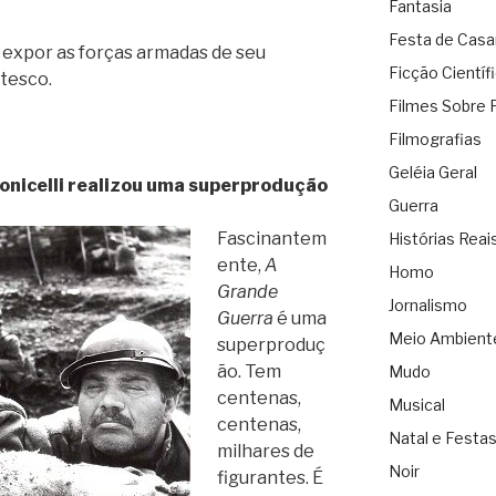
Fantasia
Festa de Cas
 expor as forças armadas de seu
Ficção Científ
otesco.
Filmes Sobre 
Filmografias
Geléia Geral
Monicelli realizou uma superprodução
Guerra
Fascinantem
Histórias Reai
ente,
A
Homo
Grande
Jornalismo
Guerra
é uma
Meio Ambient
superproduç
ão. Tem
Mudo
centenas,
Musical
centenas,
Natal e Festa
milhares de
Noir
figurantes. É