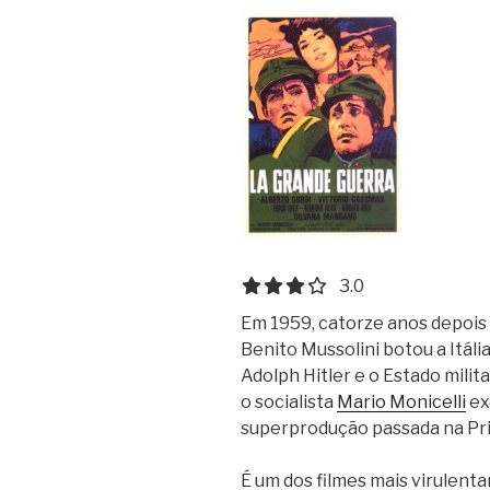
3.0 out of 5.0 stars
3.0
Em 1959, catorze anos depois 
Benito Mussolini botou a Itáli
Adolph Hitler e o Estado milit
o socialista
Mario Monicelli
ex
superprodução passada na Pri
É um dos filmes mais virulenta