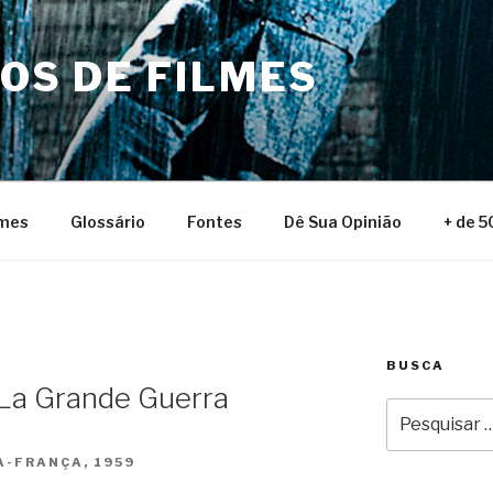
NOS DE FILMES
lmes
Glossário
Fontes
Dê Sua Opinião
+ de 5
BUSCA
 La Grande Guerra
Pesquisar
por:
A-FRANÇA, 1959