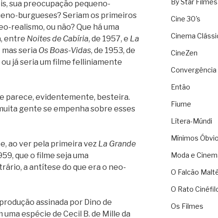
By Star Filmes
ois, sua preocupação pequeno-
eno-burgueses? Seriam os primeiros
Cine 30's
 neo-realismo, ou não? Que há uma
Cinema Clássi
, entre
Noites de Cabíria
, de 1957, e
La
 – mas seria
Os Boas-Vidas
, de 1953, de
CineZen
ou já seria um filme felliniamente
Convergência 
Então
e parece, evidentemente, besteira.
Fiume
s muita gente se empenha sobre esses
Lítera-Múndi
Mínimos Óbvi
e, ao ver pela primeira vez
La Grande
959, que o filme seja uma
Moda e Cinem
rário, a antítese do que era o neo-
O Falcão Malt
O Rato Cinéfil
produção assinada por Dino de
Os Filmes
m uma espécie de Cecil B. de Mille da