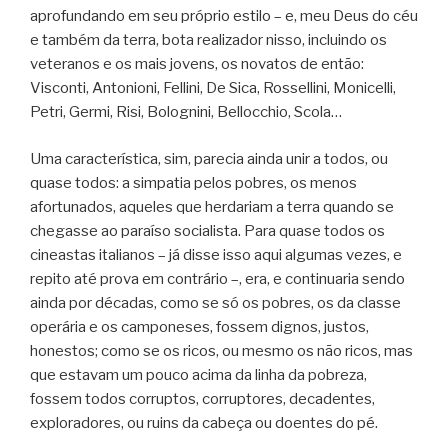
aprofundando em seu próprio estilo – e, meu Deus do céu
e também da terra, bota realizador nisso, incluindo os
veteranos e os mais jovens, os novatos de então:
Visconti, Antonioni, Fellini, De Sica, Rossellini, Monicelli,
Petri, Germi, Risi, Bolognini, Bellocchio, Scola…
Uma característica, sim, parecia ainda unir a todos, ou
quase todos: a simpatia pelos pobres, os menos
afortunados, aqueles que herdariam a terra quando se
chegasse ao paraíso socialista. Para quase todos os
cineastas italianos – já disse isso aqui algumas vezes, e
repito até prova em contrário –, era, e continuaria sendo
ainda por décadas, como se só os pobres, os da classe
operária e os camponeses, fossem dignos, justos,
honestos; como se os ricos, ou mesmo os não ricos, mas
que estavam um pouco acima da linha da pobreza,
fossem todos corruptos, corruptores, decadentes,
exploradores, ou ruins da cabeça ou doentes do pé.