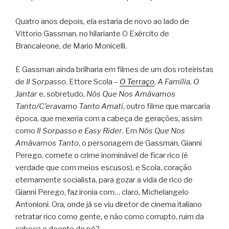
Quatro anos depois, ela estaria de novo ao lado de
Vittorio Gassman, no hilariante O Exército de
Brancaleone, de Mario Monicelli.
E Gassman ainda brilharia em filmes de um dos roteiristas
de
Il Sorpasso
, Ettore Scola –
O Terraço
,
A Família
,
O
Jantar
e, sobretudo,
Nós Que Nos Amávamos
Tanto/C’eravamo Tanto Amati
, outro filme que marcaria
época, que mexeria com a cabeça de gerações, assim
como
Il Sorpasso
e
Easy Rider
. Em
Nós Que Nos
Amávamos Tanto
, o personagem de Gassman, Gianni
Perego, comete o crime inominável de ficar rico (é
verdade que com meios escusos), e Scola, coração
eternamente socialista, para gozar a vida de rico de
Gianni Perego, faz ironia com… claro, Michelangelo
Antonioni. Ora, onde já se viu diretor de cinema italiano
retratar rico como gente, e não como corrupto, ruim da