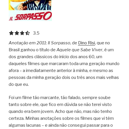
3.5 out of 5.0 stars
3.5
Anotação em 2011
:
Il Sorpasso
, de
Dino Risi
, que no
Brasil ganhou o título de
Aquele que Sabe Viver
, é um
dos grandes clássicos do início dos anos 60, um
daqueles filmes que marcaram toda uma geração mundo
afora – a imediatamente anterior à minha, e mesmo as
pessoas da minha geração dois ou três anos mais velhas
do que eu.
Foi um filme tão marcante, tão falado, sempre soube
tanto sobre ele, que fico em dúvida se não terei visto
quando era bem jovem. Acho que não, mas não tenho
certeza. Minhas anotações sobre os filmes que vi têm
algumas lacunas – e ainda não consegui passar para o