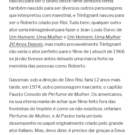
nasceu para ser o Bruno deste filme (embora tenha
também nascido para ser diversos outros personagens
que interpretou com maestria), e Trintignant nasceu para
ser o Roberto criado por Risi. Tudo bem, qualquer outro
ator seria inimaginável para fazer o Jean-Louis Duroc de
Um Homem, Uma Mulher
e
Um Homem, Uma Mulher
20 Anos Depois
, mas muito provavelmente Trintignant
não seria o ator perfeito para o filme de Lelouch de 1966
se já não tivesse antes deixado uma marca forte na
memória das pessoas como Roberto.
Gassman, sob a direção de Dino Risi, faria 12 anos mais
tarde, em 1974, outro personagem marcante, o capitão
Fausto Consolo de
Perfume de Mulher
. Os americanos,
na sua eterna mania de achar que filme feito fora das
fronteiras do Império é como se não existisse, refariam
Perfume de Mulher
, e Al Pacino teria um belo
desempenho no papel originalmente criado pelo grande
ator italiano. Mas, devo dizer, é preciso dar graças a Deus