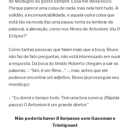
do Modugno eu gosto sempre. Essa me deixa louco.
Porque parece uma coisa de nada, mas nela tem tudo. A
solidão, a incomunicabilidade, e aquela outra coisa que
está tão na moda (faz uma pausa, tenta se lembrar da
palavra), a alienação, como nos filmes de Antonioni. Viu
O
Eclipse
?”
Como tantas pessoas que falam mais que a boca, Bruno
não faz de fato perguntas, não está interessado em ouvir
a resposta. Da boca do tímido Roberto chegam a sair as
palavras: – “Sim, é um filme…” –, mas, antes que ele
pudesse encontrar um adjetivo, Bruno já prosseguia seu
monólogo:
– “Eu dormi o tempo todo. Tirei uma boa soneca. (
Rápida
pausa.
) O Antonioni é um grande diretor.”
Não poderia haver
Il Sorpasso
sem Gassman e
Trintignant