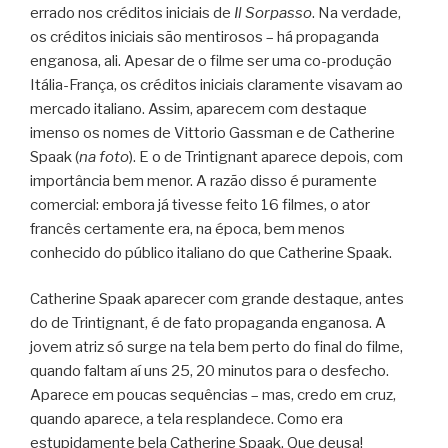
errado nos créditos iniciais de
Il Sorpasso
. Na verdade,
os créditos iniciais são mentirosos – há propaganda
enganosa, ali. Apesar de o filme ser uma co-produção
Itália-França, os créditos iniciais claramente visavam ao
mercado italiano. Assim, aparecem com destaque
imenso os nomes de Vittorio Gassman e de Catherine
Spaak (
na foto
). E o de Trintignant aparece depois, com
importância bem menor. A razão disso é puramente
comercial: embora já tivesse feito 16 filmes, o ator
francês certamente era, na época, bem menos
conhecido do público italiano do que Catherine Spaak.
Catherine Spaak aparecer com grande destaque, antes
do de Trintignant, é de fato propaganda enganosa. A
jovem atriz só surge na tela bem perto do final do filme,
quando faltam aí uns 25, 20 minutos para o desfecho.
Aparece em poucas sequências – mas, credo em cruz,
quando aparece, a tela resplandece. Como era
estupidamente bela Catherine Spaak. Que deusa!