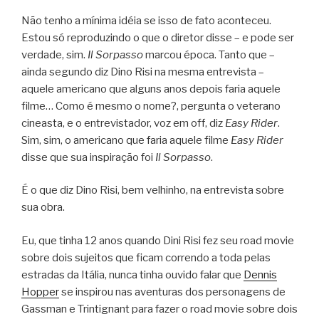
Não tenho a mínima idéia se isso de fato aconteceu.
Estou só reproduzindo o que o diretor disse – e pode ser
verdade, sim.
Il Sorpasso
marcou época. Tanto que –
ainda segundo diz Dino Risi na mesma entrevista –
aquele americano que alguns anos depois faria aquele
filme… Como é mesmo o nome?, pergunta o veterano
cineasta, e o entrevistador, voz em off, diz
Easy Rider
.
Sim, sim, o americano que faria aquele filme
Easy Rider
disse que sua inspiração foi
Il Sorpasso
.
É o que diz Dino Risi, bem velhinho, na entrevista sobre
sua obra.
Eu, que tinha 12 anos quando Dini Risi fez seu road movie
sobre dois sujeitos que ficam correndo a toda pelas
estradas da Itália, nunca tinha ouvido falar que
Dennis
Hopper
se inspirou nas aventuras dos personagens de
Gassman e Trintignant para fazer o road movie sobre dois