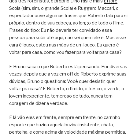
dos três roteiristas, o próprio Dino Risi e mais
Ettore
Scola
(sim, sim, o grande Scola) e Ruggero Maccari, o
espectador ouve algumas frases que Roberto fala para si
próprio, dentro de sua cabeça, ao longo de todo o filme.
Frases do tipo: Eu não deveria ter convidado essa
pessoa para subir até aqui, não sei quem ele é. Mas esse
cara é louco, estou nas mãos de um louco. Eu quero é
voltar para casa, como vou fazer para voltar para casa?
E Bruno saca o que Roberto está pensando. Por diversas
vezes, depois que a voz em off de Roberto exprime suas
dúvidas, Bruno o questiona: Você quer desistir, quer
voltar pra casa? E Roberto, o tímido, o fresco, o verde, o
jovem inexperiente, temeroso de tudo, nunca tem
coragem de dizer a verdade.
E lá vão eles em frente, sempre em frente, no carrinho
esporte que buzina aquela buzina insistente, chata,
pentelha, e corre acima da velocidade máxima permitida,