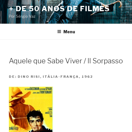
Pular
+ DE 50 ANOS DE FILMES
para
Por Sérgio Vaz
o
conteúdo
Menu
Aquele que Sabe Viver / Il Sorpasso
DE:
DINO RISI, ITÁLIA-FRANÇA, 1962