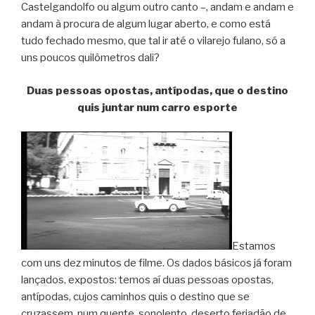
Castelgandolfo ou algum outro canto –, andam e andam e
andam à procura de algum lugar aberto, e como está
tudo fechado mesmo, que tal ir até o vilarejo fulano, só a
uns poucos quilômetros dali?
Duas pessoas opostas, antípodas, que o destino
quis juntar num carro esporte
Estamos
com uns dez minutos de filme. Os dados básicos já foram
lançados, expostos: temos aí duas pessoas opostas,
antípodas, cujos caminhos quis o destino que se
cruzassem, num quente, sonolento, deserto feriadão de