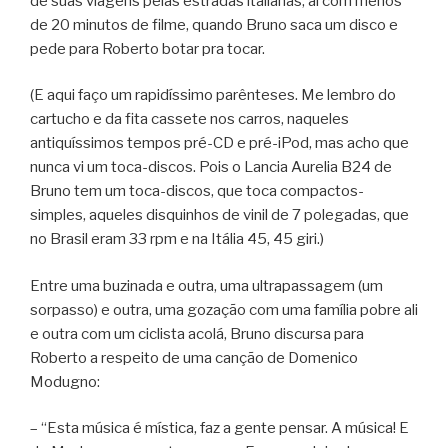
de suas viagens pelas estradas italianas, aí com menos
de 20 minutos de filme, quando Bruno saca um disco e
pede para Roberto botar pra tocar.
(E aqui faço um rapidíssimo parênteses. Me lembro do
cartucho e da fita cassete nos carros, naqueles
antiquíssimos tempos pré-CD e pré-iPod, mas acho que
nunca vi um toca-discos. Pois o Lancia Aurelia B24 de
Bruno tem um toca-discos, que toca compactos-
simples, aqueles disquinhos de vinil de 7 polegadas, que
no Brasil eram 33 rpm e na Itália 45, 45 giri.)
Entre uma buzinada e outra, uma ultrapassagem (um
sorpasso) e outra, uma gozação com uma família pobre ali
e outra com um ciclista acolá, Bruno discursa para
Roberto a respeito de uma canção de Domenico
Modugno:
– “Esta música é mística, faz a gente pensar. A música! E