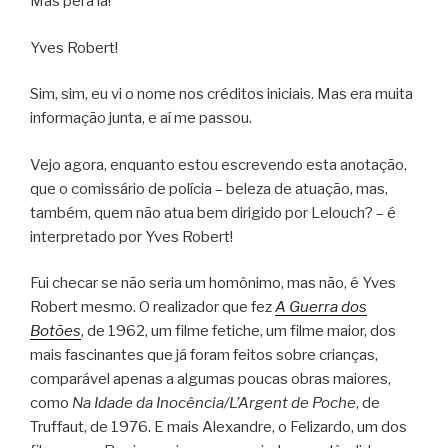
Mas péra lá!
Yves Robert!
Sim, sim, eu vi o nome nos créditos iniciais. Mas era muita
informação junta, e aí me passou.
Vejo agora, enquanto estou escrevendo esta anotação,
que o comissário de polícia – beleza de atuação, mas,
também, quem não atua bem dirigido por Lelouch? – é
interpretado por Yves Robert!
Fui checar se não seria um homônimo, mas não, é Yves
Robert mesmo. O realizador que fez
A Guerra dos
Botões
, de 1962, um filme fetiche, um filme maior, dos
mais fascinantes que já foram feitos sobre crianças,
comparável apenas a algumas poucas obras maiores,
como
Na Idade da Inocência/L’Argent de Poche
, de
Truffaut, de 1976. E mais Alexandre, o Felizardo, um dos