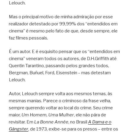
Lelouch.
Mas o principal motivo de minha admiração por esse
realizador detestado por 99,99% dos “entendidos em
cinema” é mesmo pelo fato de que, desde sempre, ele
faz filmes pessoais.
É um autor. E é esquisito pensar que os “entendidos em
cinema” veneram todos os autores, de D.H.Griffith até
Quentin Tarantino, passando pelos grandes todos,
Bergman, Buñuel, Ford, Eisenstein – mas detestam
Lelouch.
Autor, Lelouch sempre volta aos mesmos temas, às
mesmas manias. Parece o criminoso da frase velha,
sempre querendo voltar ao local do crime. Seu crime
maior,
Um Homem, Uma Mulher
, ele não pára de
revisitar. Em
La Bonne Année
, no Brasil
A Dama e o
Gângster
, de 1973, exibe-se para os presos – entre os