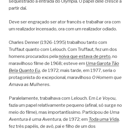
sequestrado à entrada do Olympia. O papel dele cresce a
partir daí.
Deve ser engraçado ser ator francês e trabalhar ora com
um realizador incensado, ora com um realizador odiado.
Charles Denner (1926-1995) trabalhou tanto com
Truffaut quanto com Lelouch. Com Truffaut, fez um dos
homens procurados pela
noiva que estava de preto
, no
maravilhoso filme de 1968; esteve em
Uma Garota Tão
Bela Quanto Eu
, de 1972; mais tarde, em 1977, seria o
protagonista do excepcional, maravilhoso
O Homem que
Amava as Mulheres
.
Paralelamente, trabalhava com Lelouch. Em
Le Voyou
,
fazia um papel relativamente pequeno (afinal, só surge no
meio do filme), mas importantíssimo. Participou de
Uma
Aventura é uma Aventura
, de 1972; em
Toda uma Vida
,
fez três papéis, de avô, pai e filho de um dos