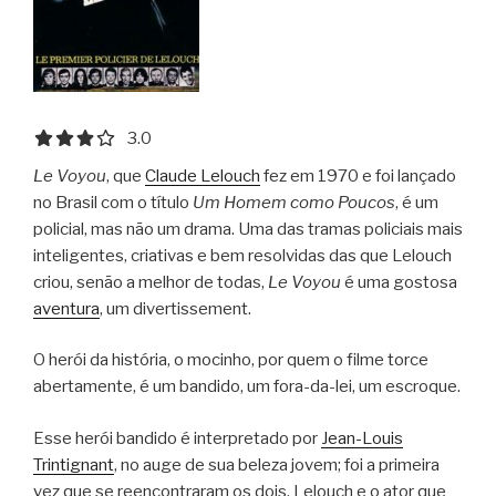
3.0 out of 5.0 stars
3.0
Le Voyou
, que
Claude Lelouch
fez em 1970 e foi lançado
no Brasil com o título
Um Homem como Poucos
, é um
policial, mas não um drama. Uma das tramas policiais mais
inteligentes, criativas e bem resolvidas das que Lelouch
criou, senão a melhor de todas,
Le Voyou
é uma gostosa
aventura
, um divertissement.
O herói da história, o mocinho, por quem o filme torce
abertamente, é um bandido, um fora-da-lei, um escroque.
Esse herói bandido é interpretado por
Jean-Louis
Trintignant
, no auge de sua beleza jovem; foi a primeira
vez que se reencontraram os dois, Lelouch e o ator que