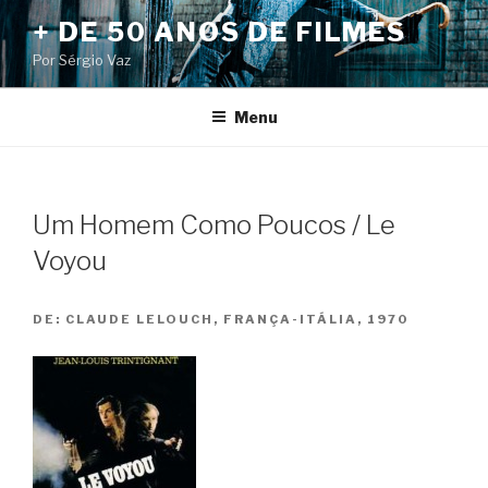
Pular
+ DE 50 ANOS DE FILMES
para
Por Sérgio Vaz
o
conteúdo
Menu
Um Homem Como Poucos / Le
Voyou
DE:
CLAUDE LELOUCH, FRANÇA-ITÁLIA, 1970