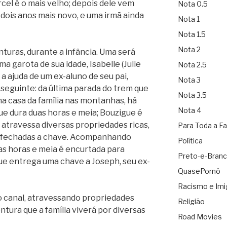
arcel é o mais velho; depois dele vem
Nota 0.5
 dois anos mais novo, e uma irmã ainda
Nota 1
Nota 1.5
Nota 2
turas, durante a infância. Uma será
a garota de sua idade, Isabelle (Julie
Nota 2.5
a ajuda de um ex-aluno de seu pai,
Nota 3
 seguinte: da última parada do trem que
Nota 3.5
a casa da família nas montanhas, há
Nota 4
e dura duas horas e meia; Bouzigue é
e atravessa diversas propriedades ricas,
Para Toda a Fa
 fechadas a chave. Acompanhando
Política
as horas e meia é encurtada para
Preto-e-Bran
ue entrega uma chave a Joseph, seu ex-
QuasePornô
Racismo e Imi
o canal, atravessando propriedades
Religião
tura que a família viverá por diversas
Road Movies