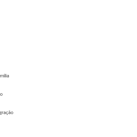
mília
co
gração