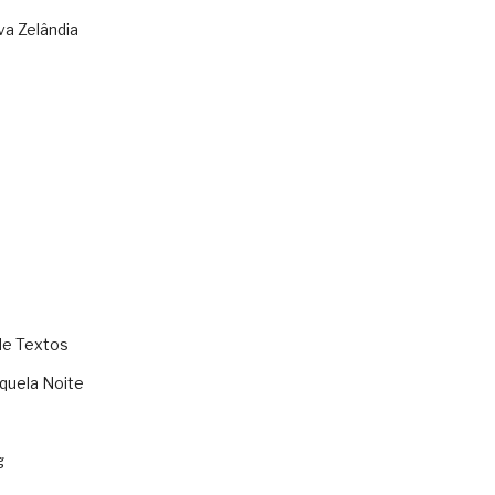
va Zelândia
de Textos
quela Noite
g