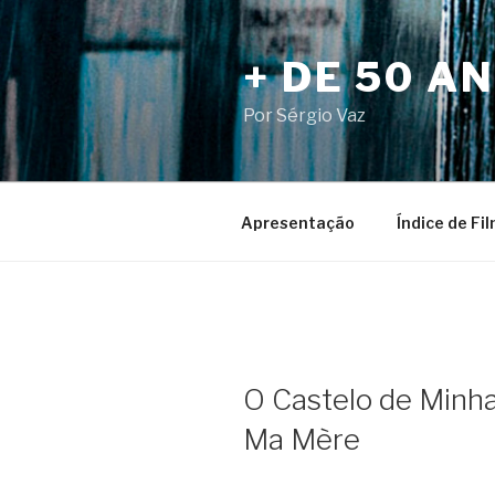
Pular
para
+ DE 50 A
o
conteúdo
Por Sérgio Vaz
Apresentação
Índice de Fi
O Castelo de Minh
Ma Mère