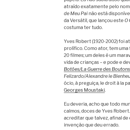
atraído exatamente pelo nom
de Meu Pai
não está disponível
da Versátil, que lançou este
O 
costuma ter tudo.
Yves Robert (1920-2002) foi ato
prolífico. Como ator, tem uma f
20 filmes; um deles é um marav
vida de crianças – e pode e dev
Botões/La Guerre des Boutons
Felizardo/Alexandre le Bienhe
ócio, à preguiça, le droit à l
Georges Moustaki
.
Eu deveria, acho que todo mun
calmos, doces de Yves Robert.
acreditar que talvez, afinal d
invenção que deu errado.