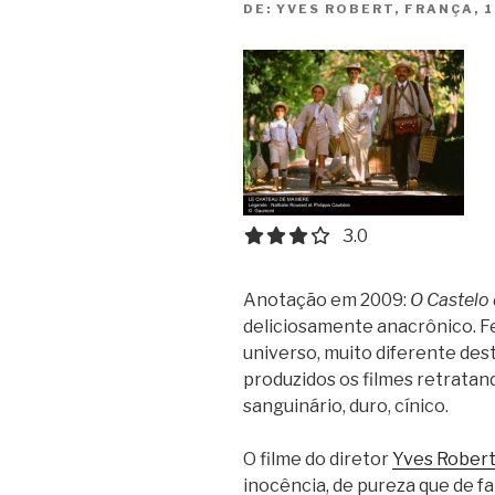
DE:
YVES ROBERT, FRANÇA, 
3.0 out of 5.0 stars
3.0
Anotação em 2009:
O Castelo
deliciosamente anacrônico. Fe
universo, muito diferente de
produzidos os filmes retratan
sanguinário, duro, cínico.
O filme do diretor
Yves Rober
inocência, de pureza que de f