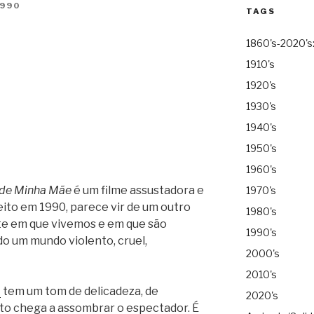
1990
TAGS
1860's-2020's
1910's
1920's
1930's
1940's
1950's
1960's
 de Minha Mãe
é um filme assustadora e
1970's
ito em 1990, parece vir de um outro
1980's
ste em que vivemos e em que são
1990's
do um mundo violento, cruel,
2000's
2010's
t
tem um tom de delicadeza, de
2020's
ato chega a assombrar o espectador. É