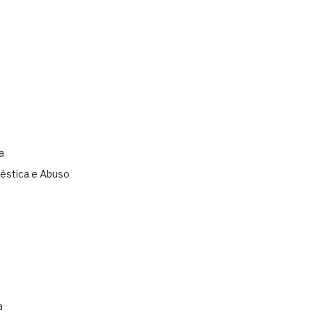
a
éstica e Abuso
s
a