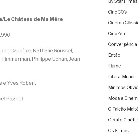
By Star Filmes
Cine 30's
e/Le Château de Ma Mère
Cinema Clássi
CineZen
 1990
Convergência 
ippe Caubère, Nathalie Roussel,
Então
ie Timmerman, Philippe Uchan, Jean
Fiume
Lítera-Múndi
e e Yves Robert
Mínimos Óbvi
Moda e Cinem
cel Pagnol
O Falcão Malt
O Rato Cinéfil
Os Filmes