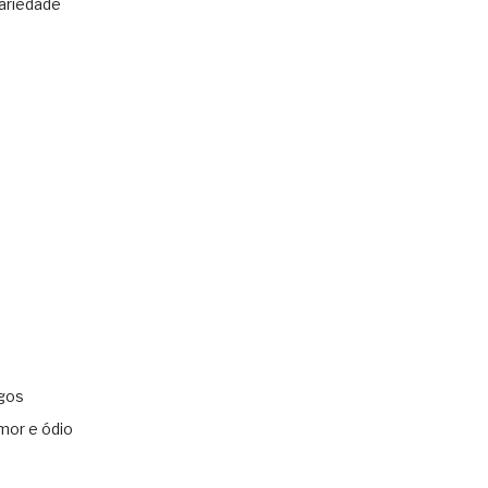
ariedade
gos
mor e ódio