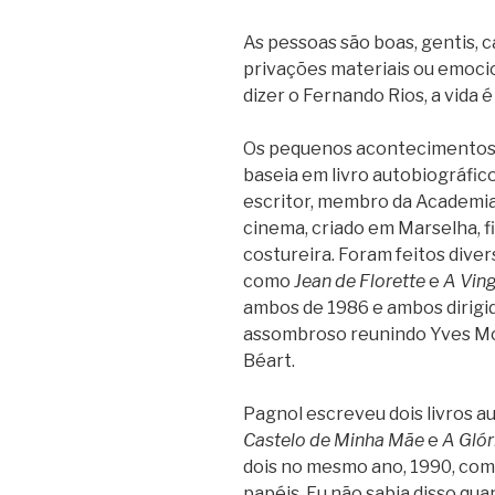
As pessoas são boas, gentis, 
privações materiais ou emoci
dizer o Fernando Rios, a vida é
Os pequenos acontecimentos na
baseia em livro autobiográfic
escritor, membro da Academia
cinema, criado em Marselha, f
costureira. Foram feitos dive
como
Jean de Florette
e
A Vin
ambos de 1986 e ambos dirigi
assombroso reunindo Yves Mo
Béart.
Pagnol escreveu dois livros a
Castelo de Minha Mãe
e
A Glór
dois no mesmo ano, 1990, co
papéis. Eu não sabia disso qu