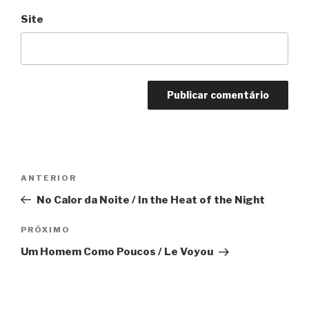
Site
Navegação
Anterior
ANTERIOR
de
No Calor da Noite / In the Heat of the Night
Post
Próximo
PRÓXIMO
Um Homem Como Poucos / Le Voyou