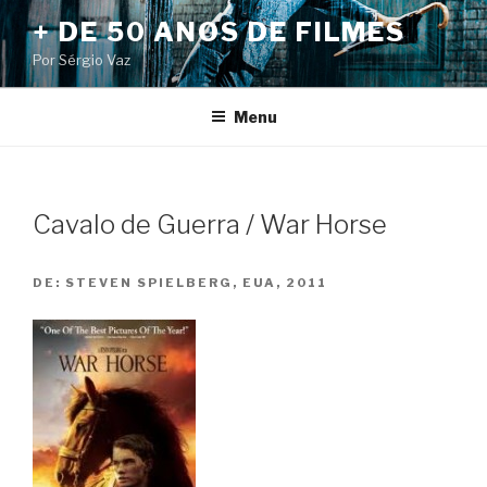
Pular
+ DE 50 ANOS DE FILMES
para
Por Sérgio Vaz
o
conteúdo
Menu
Cavalo de Guerra / War Horse
DE:
STEVEN SPIELBERG, EUA, 2011