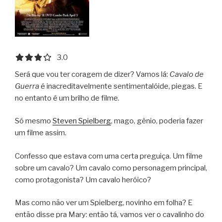
3.0 out of 5.0 stars
3.0
Será que vou ter coragem de dizer? Vamos lá:
Cavalo de
Guerra
é inacreditavelmente sentimentalóide, piegas. E
no entanto é um brilho de filme.
Só mesmo
Steven Spielberg
, mago, gênio, poderia fazer
um filme assim.
Confesso que estava com uma certa preguiça. Um filme
sobre um cavalo? Um cavalo como personagem principal,
como protagonista? Um cavalo heróico?
Mas como não ver um Spielberg, novinho em folha? E
então disse pra Mary: então tá, vamos ver o cavalinho do