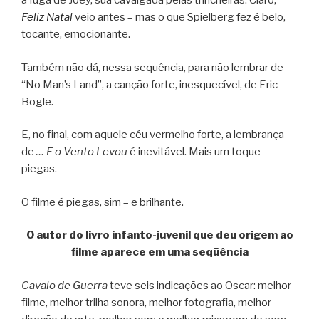
a fuga de Joey, sua cavalgada pelas trincheiras. Claro,
Feliz Natal
veio antes – mas o que Spielberg fez é belo,
tocante, emocionante.
Também não dá, nessa sequência, para não lembrar de
“No Man’s Land”, a canção forte, inesquecível, de Eric
Bogle.
E, no final, com aquele céu vermelho forte, a lembrança
de
… E o Vento Levou
é inevitável. Mais um toque
piegas.
O filme é piegas, sim – e brilhante.
O autor do livro infanto-juvenil que deu origem ao
filme aparece em uma seqüência
Cavalo de Guerra
teve seis indicações ao Oscar: melhor
filme, melhor trilha sonora, melhor fotografia, melhor