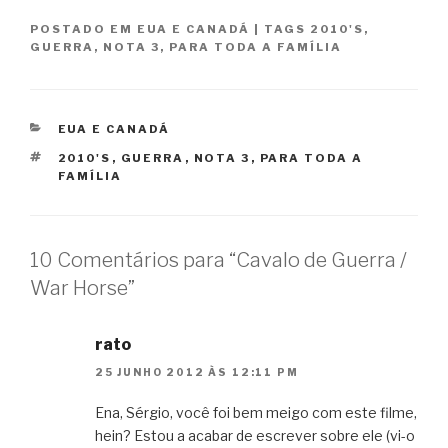
POSTADO EM
EUA E CANADÁ
|
TAGS
2010'S
,
GUERRA
,
NOTA 3
,
PARA TODA A FAMÍLIA
CATEGORIAS
EUA E CANADÁ
TAGS
2010'S
,
GUERRA
,
NOTA 3
,
PARA TODA A
FAMÍLIA
10 Comentários para “Cavalo de Guerra /
War Horse”
rato
25 JUNHO 2012 ÀS 12:11 PM
Ena, Sérgio, você foi bem meigo com este filme,
hein? Estou a acabar de escrever sobre ele (vi-o