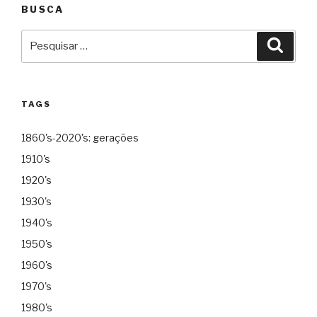
BUSCA
Pesquisar
Pesqu
por:
TAGS
1860's-2020's: gerações
1910's
1920's
1930's
1940's
1950's
1960's
1970's
1980's