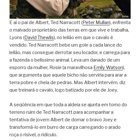
E aí o pai de Albert, Ted Narracott (
Peter Mullan
), enfrenta
o malvado proprietário das terras em que vive e trabalha,
Lyons (
David Thewlis
), no leilão em que o cavalo é
vendido. Ted Narracott bebe um gole a cada lance do
leilão, mas consegue derrotar seu locador, e carrega para
a fazenda o belíssimo animal. Leva um danado de um
esporro da mulher, Rosie (a maravilhosa
Emily Watson
),
que argumenta que aquele bicho não serviria para arar a
terra pobre e cheia de pedras. Mas Albert intervém, diz
que treinará o cavalo, logo batizado por ele de Joey.
A seqüência em que toda a aldeia se ajunta em torno do
terreno ruim de Ted Narracott para acompanhar a
tentativa de jovem Albert de domar o bravo Joey e
transformá-lo em burro de carga carregando o arado
roça o risível, o ridículo.