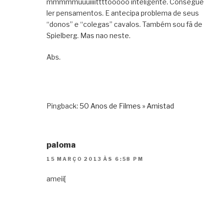
mmmmmuuuiiiittttooooo inteligente. Consegue
ler pensamentos. E antecipa problema de seus
“donos” e “colegas” cavalos. Também sou fã de
Spielberg. Mas nao neste.
Abs.
Pingback:
50 Anos de Filmes » Amistad
paloma
15 MARÇO 2013 ÀS 6:58 PM
ameii[