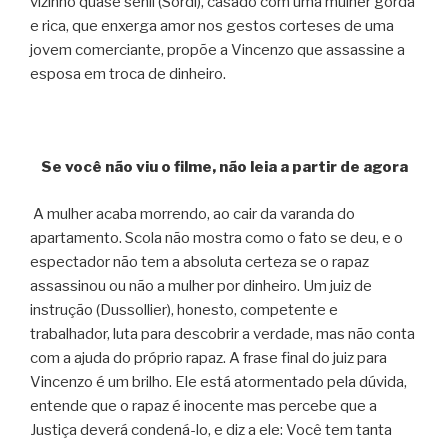
vizinho quase senil (Sordi), casado com uma mulher gorda
e rica, que enxerga amor nos gestos corteses de uma
jovem comerciante, propõe a Vincenzo que assassine a
esposa em troca de dinheiro.
Se você não viu o filme, não leia a partir de agora
A mulher acaba morrendo, ao cair da varanda do
apartamento. Scola não mostra como o fato se deu, e o
espectador não tem a absoluta certeza se o rapaz
assassinou ou não a mulher por dinheiro. Um juiz de
instrução (Dussollier), honesto, competente e
trabalhador, luta para descobrir a verdade, mas não conta
com a ajuda do próprio rapaz. A frase final do juiz para
Vincenzo é um brilho. Ele está atormentado pela dúvida,
entende que o rapaz é inocente mas percebe que a
Justiça deverá condená-lo, e diz a ele: Você tem tanta