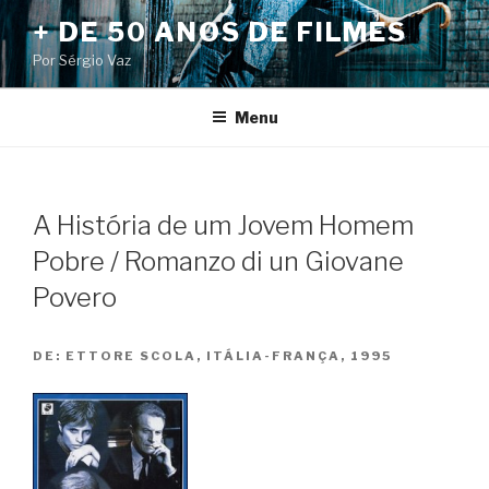
Pular
+ DE 50 ANOS DE FILMES
para
Por Sérgio Vaz
o
conteúdo
Menu
A História de um Jovem Homem
Pobre / Romanzo di un Giovane
Povero
DE:
ETTORE SCOLA, ITÁLIA-FRANÇA, 1995