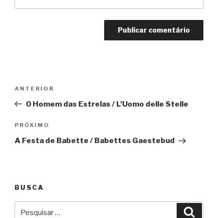
Navegação
Anterior
ANTERIOR
de
O Homem das Estrelas / L’Uomo delle Stelle
Post
Próximo
PRÓXIMO
A Festa de Babette / Babettes Gaestebud
BUSCA
Pesquisar
Pesqu