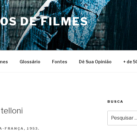
NOS DE FILMES
lmes
Glossário
Fontes
Dê Sua Opinião
+ de 5
BUSCA
telloni
Pesquisar
por:
A-FRANÇA, 1953.