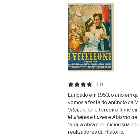
4.0 out of 5.0 stars
4.0
Lançado em 1953, o ano em que
vemos a festa do anúncio da M
Vitelloni
foi o terceiro filme di
Mulheres e Luzes
e
Abismo de
Vida
, a obra que iniciou sua
realizadores da História.