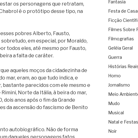
Fantasia
estar os personagens que retratam,
Chabrol é o protótipo desse tipo, na
Festa de Cas
Ficção Científ
Filmes Sobre 
 esses pobres Alberto, Fausto,
Filmografias
 sobretudo, em especial, por Moraldo,
r todos eles, até mesmo por Fausto,
Geléia Geral
eira a falta de caráter.
Guerra
Histórias Reai
orque aqueles moços da cidadezinha de
Homo
 do mar, eram, ao que tudo indica, e
ar, bastante parecidos com ele mesmo e
Jornalismo
imini, Norte da Itália, à beira do mar,
Meio Ambient
, dois anos após o fim da Grande
Mudo
tes da ascensão do fascismo de Benito
Musical
Natal e Festa
anto autobiográfico. Não de forma
Noir
m um daqueles personagens fatos