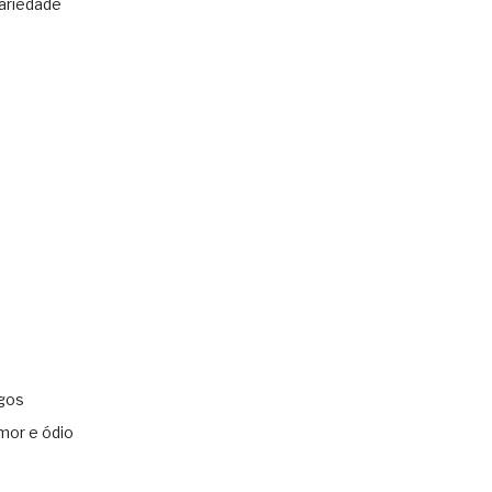
ariedade
gos
mor e ódio