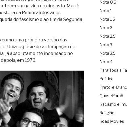
Nota 0.5
onteceram na vida do cineasta. Mas é
Nota 1
osfera da Rimini ali dos anos
queda do fascismo e ao fim da Segunda
Nota 1.5
Nota 2
Nota 2.5
o como uma primeira versão das
Nota 3
ini. Uma espécie de antecipação de
ria, já absolutamente incensado no
Nota 3.5
 depois, em 1973.
Nota 4
Para Toda a Fa
Política
Preto-e-Bran
QuasePornô
Racismo e Imi
Religião
Road Movies