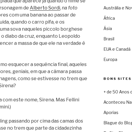
iada que aparece já quando o filme se
personagem de
Alberto Sordi
,
na foto
Austrália e No
ores com uma banana ao passar de
África
ida, quando o carro pifa, e os
Ásia
 uma sova naqueles piccolo borghese
o o diabo da cruz, enquanto Leopoldo
Brasil
encer a massa de que ele na verdade é
EUA e Canadá
Europa
mo esquecer a sequência final, aqueles
ores, geniais, em que a câmara passa
nagens, como se estivesse no trem que
BONS SITES
 Sirena?
+ de 50 Anos 
a com este nome, Sirena. Mas Fellini
Aconteceu Na
mini.)
Aporias
ling passando por cima das camas dos
Blague do Blo
se no trem que parte da cidadezinha