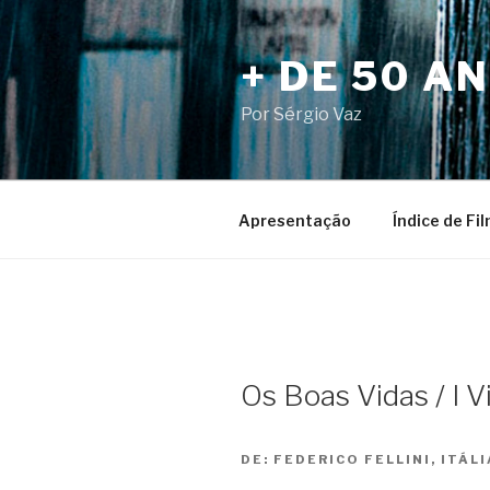
Pular
para
+ DE 50 A
o
conteúdo
Por Sérgio Vaz
Apresentação
Índice de Fi
Os Boas Vidas / I Vi
DE:
FEDERICO FELLINI, ITÁLI