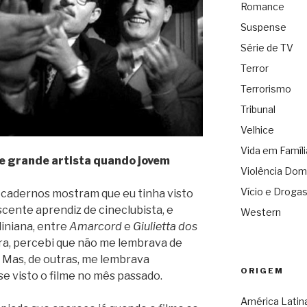
Romance
Suspense
Série de TV
Terror
Terrorismo
Tribunal
Velhice
Vida em Famíli
e grande artista quando jovem
Violência Dom
Vício e Droga
cadernos mostram que eu tinha visto
cente aprendiz de cineclubista, e
Western
liniana, entre
Amarcord
e
Giulietta dos
ora, percebi que não me lembrava de
. Mas, de outras, me lembrava
ORIGEM
e visto o filme no mês passado.
América Latin