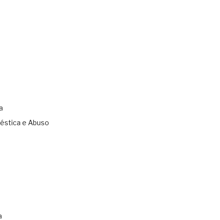
a
éstica e Abuso
s
a