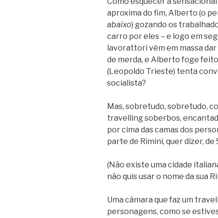
Como esquecer a sensacional p
aproxima do fim, Alberto (o 
abaixo
) gozando os trabalhad
carro por eles – e logo em segu
lavorattori vêm em massa dar
de merda, e Alberto foge feit
(Leopoldo Trieste) tenta conv
socialista?
Mas, sobretudo, sobretudo, co
travelling soberbos, encantad
por cima das camas dos perso
parte de Rimini, quer dizer, de
(Não existe uma cidade italian
não quis usar o nome da sua Ri
Uma câmara que faz um travel
personagens, como se estives