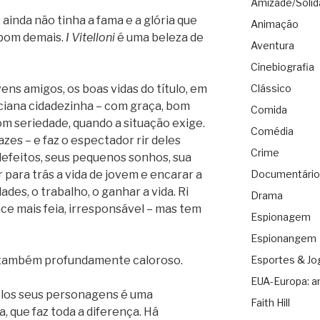
Amizade/Solid
, ainda não tinha a fama e a glória que
Animação
a bom demais.
I Vitelloni
é uma beleza de
Aventura
Cinebiografia
vens amigos, os boas vidas do título, em
Clássico
ciana cidadezinha – com graça, bom
Comida
m seriedade, quando a situação exige.
Comédia
azes – e faz o espectador rir deles
Crime
efeitos, seus pequenos sonhos, sua
 para trás a vida de jovem e encarar a
Documentário
des, o trabalho, o ganhar a vida. Ri
Drama
ce mais feia, irresponsável – mas tem
Espionagem
Espionangem
 também profundamente caloroso.
Esportes & Jo
EUA-Europa: a
pelos seus personagens é uma
Faith Hill
, que faz toda a diferença. Há