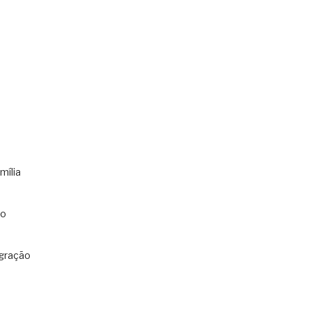
mília
co
gração