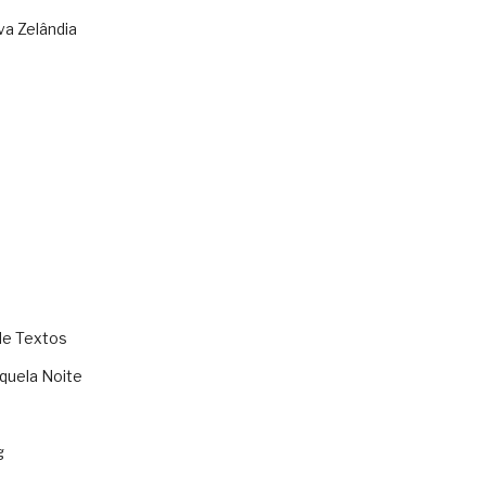
va Zelândia
de Textos
quela Noite
g