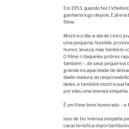
Em 1953, quando fez
I Vitelloni
ganharia logo depois. E já er
filme.
Mostra o dia-a-dia de cinco jo
uma pequena, humilde, provin
humor, leveza, mas também co
O filme ri daqueles pobres rap
também –, de seus pequenos d
grande incapacidade de deixar
idade madura, as responsabilida
deles, e também mostra sua fa
por eles uma imensa simpatia.
É um filme bem humorado – e
Isso de ter imensa simpatia 
característica importantíssima