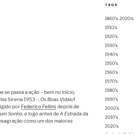
TAGS
1860's-2020's
1910's
1920's
1930's
1940's
1950's
1960's
1970's
1980's
 se passa a ação – bem no início,
iss Sirena 1953 –,
Os Boas Vidas/I
1990's
rigido por
Federico Fellini
, depois de
2000's
 um Sonho
, e logo antes de
A Estrada da
2010's
 consagração como um dos maiores
2020's