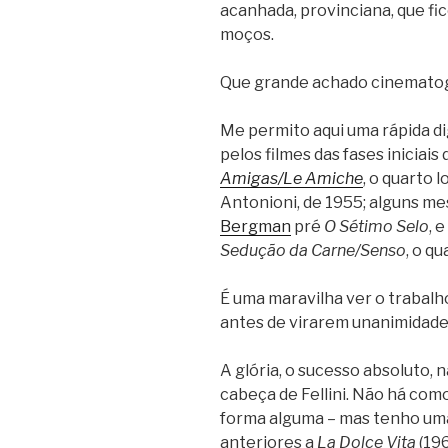
acanhada, provinciana, que f
moços.
Que grande achado cinematogr
Me permito aqui uma rápida d
pelos filmes das fases iniciais
Amigas/Le Amiche
, o quarto
Antonioni, de 1955; alguns mes
Bergman
pré
O Sétimo Selo
, 
Sedução da Carne/Senso
, o q
É uma maravilha ver o trabalh
antes de virarem unanimidade 
A glória, o sucesso absoluto, 
cabeça de Fellini. Não há como
forma alguma – mas tenho uma
anteriores a
La Dolce Vita
(19