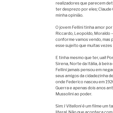
realizadores que parecem det
ter desprezo por eles; Claude 
minha opinião.
O jovem Fellini tinha amor por
Riccardo, Leopoldo, Moraldo –
conforme vamos vendo, mas po
esse sujeito que muitas vezes b
E tinha mesmo que ter, uai! P
Sirena, Norte da Itália, à beira
Fellini jamais pensou em neg
seus amigos da cidadezinha de R
onde Federico nasceu em 1920
Guerra e apenas dois anos an
Mussolini ao poder.
Sim:
I Vitelloni
é um filme um t
literal. Não que aconteça co