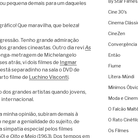
By Star Filmes
icou pequena demais para um daqueles
Cine 30's
Cinema Clássi
áfico! Que maravilha, que beleza!
CineZen
igressão. Tenho grande admiração
Convergência 
 dos grandes cineastas. Outro dia revi
As
 longa-metragem de Michelangelo
Então
es atrás, vi dois filmes de
Ingmar
Fiume
e está separadinho na sala o DVD de
Lítera-Múndi
uarto filme de
Luchino Visconti
.
Mínimos Óbvi
o dos grandes artistas quando jovens,
Moda e Cinem
internacional.
O Falcão Malt
na minha opinião, subiram demais à
O Rato Cinéfil
 negar a genialidade do sujeito, de
 simpatia especial pelos filmes
Os Filmes
60) e
Oito e Meio
(1963). Dos tempos em