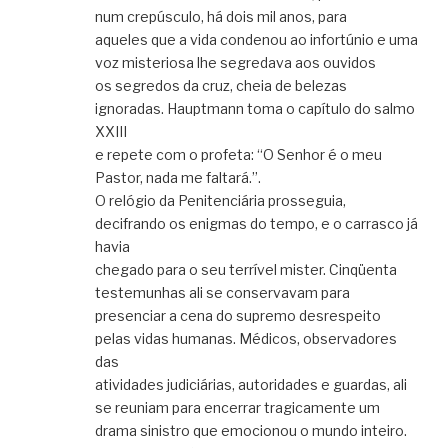
num crepúsculo, há dois mil anos, para
aqueles que a vida condenou ao infortúnio e uma
voz misteriosa lhe segredava aos ouvidos
os segredos da cruz, cheia de belezas
ignoradas. Hauptmann toma o capítulo do salmo
XXIII
e repete com o profeta: “O Senhor é o meu
Pastor, nada me faltará.”.
O relógio da Penitenciária prosseguia,
decifrando os enigmas do tempo, e o carrasco já
havia
chegado para o seu terrível mister. Cinqüenta
testemunhas ali se conservavam para
presenciar a cena do supremo desrespeito
pelas vidas humanas. Médicos, observadores
das
atividades judiciárias, autoridades e guardas, ali
se reuniam para encerrar tragicamente um
drama sinistro que emocionou o mundo inteiro.