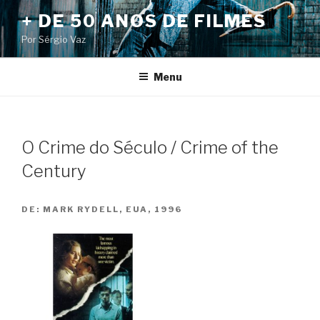
Pular
+ DE 50 ANOS DE FILMES
para
Por Sérgio Vaz
o
conteúdo
Menu
O Crime do Século / Crime of the
Century
DE:
MARK RYDELL, EUA, 1996