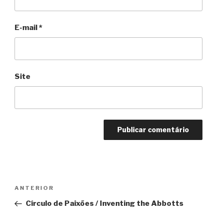
E-mail
*
Site
Navegação
Anterior
ANTERIOR
de
Círculo de Paixões / Inventing the Abbotts
Post