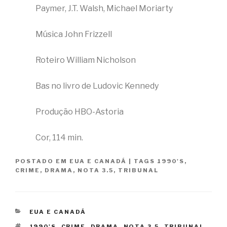
Paymer, J.T. Walsh, Michael Moriarty
Música John Frizzell
Roteiro William Nicholson
Bas no livro de Ludovic Kennedy
Produção HBO-Astoria
Cor, 114 min.
POSTADO EM
EUA E CANADÁ
|
TAGS
1990'S
,
CRIME
,
DRAMA
,
NOTA 3.5
,
TRIBUNAL
CATEGORIAS
EUA E CANADÁ
TAGS
1990'S
,
CRIME
,
DRAMA
,
NOTA 3.5
,
TRIBUNAL