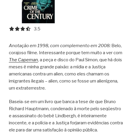
3.5 out of 5.0 stars
3.5
Anotação em 1998, com complemento em 2008:
Belo,
corajoso filme. Interessante porque tem muito a ver com
The Capeman
, a peça e disco do Paul Simon, que há dois
meses é minha grande paixão: a mídia e a Justiça
americanas contra um alien, como eles chamam os
imigrantes ilegais – alien, como se fosse um alienígena,
um extraterrestre.
Baseia-se em um livro que banca a tese de que Bruno
Richard Hauptmann, condenado à morte pelo seqüestro
e assassinato do bebê Lindbergh, é inteiramente
inocente, e a polícia e a Justiça forjaram evidências contra
ele para dar uma satisfação à opinião pública.