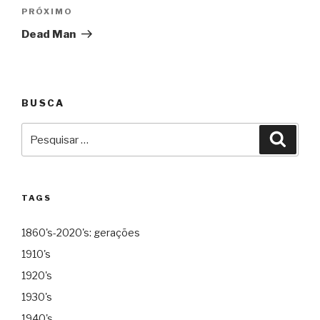
Próximo
PRÓXIMO
Dead Man
BUSCA
Pesquisar
Pesqu
por:
TAGS
1860's-2020's: gerações
1910's
1920's
1930's
1940's