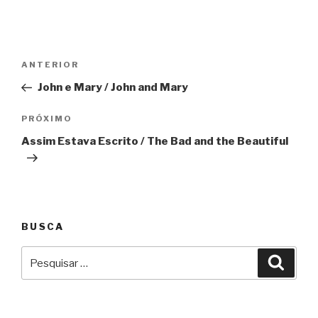
Navegação
Anterior
ANTERIOR
de
John e Mary / John and Mary
Post
Próximo
PRÓXIMO
Assim Estava Escrito / The Bad and the Beautiful
BUSCA
Pesquisar
Pesqu
por: