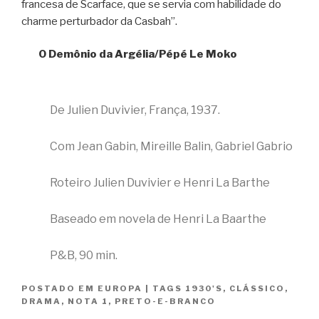
francesa de Scarface, que se servia com habilidade do
charme perturbador da Casbah”.
O Demônio da Argélia/Pépé Le Moko
De Julien Duvivier, França, 1937.
Com Jean Gabin, Mireille Balin, Gabriel Gabrio
Roteiro Julien Duvivier e Henri La Barthe
Baseado em novela de Henri La Baarthe
P&B, 90 min.
POSTADO EM
EUROPA
|
TAGS
1930'S
,
CLÁSSICO
,
DRAMA
,
NOTA 1
,
PRETO-E-BRANCO