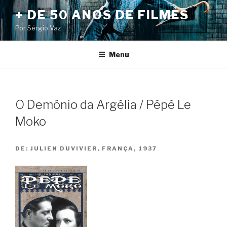
Pular
+ DE 50 ANOS DE FILMES
para
Por Sérgio Vaz
o
conteúdo
Menu
O Demônio da Argélia / Pépé Le
Moko
DE:
JULIEN DUVIVIER, FRANÇA, 1937