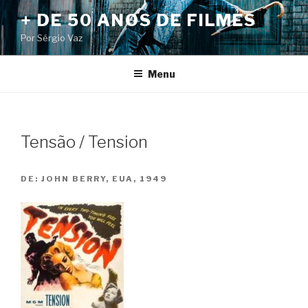
Pular
+ DE 50 ANOS DE FILMES
para
Por Sérgio Vaz
o
conteúdo
Menu
Tensão / Tension
DE:
JOHN BERRY, EUA, 1949