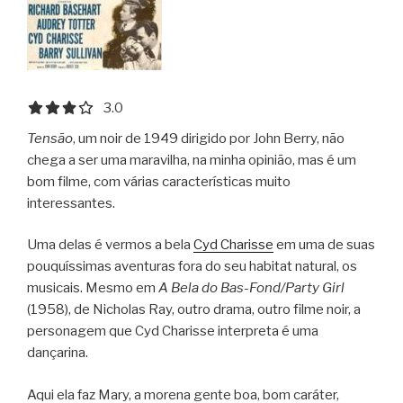
3.0 out of 5.0 stars
3.0
Tensão
, um noir de 1949 dirigido por John Berry, não
chega a ser uma maravilha, na minha opinião, mas é um
bom filme, com várias características muito
interessantes.
Uma delas é vermos a bela
Cyd Charisse
em uma de suas
pouquíssimas aventuras fora do seu habitat natural, os
musicais. Mesmo em
A Bela do Bas-Fond/Party Girl
(1958), de Nicholas Ray, outro drama, outro filme noir, a
personagem que Cyd Charisse interpreta é uma
dançarina.
Aqui ela faz Mary, a morena gente boa, bom caráter,