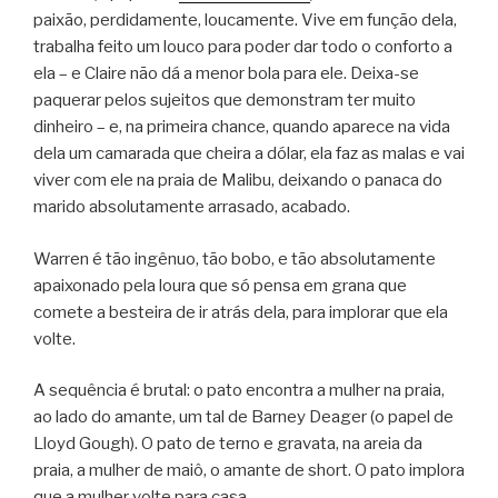
paixão, perdidamente, loucamente. Vive em função dela,
trabalha feito um louco para poder dar todo o conforto a
ela – e Claire não dá a menor bola para ele. Deixa-se
paquerar pelos sujeitos que demonstram ter muito
dinheiro – e, na primeira chance, quando aparece na vida
dela um camarada que cheira a dólar, ela faz as malas e vai
viver com ele na praia de Malibu, deixando o panaca do
marido absolutamente arrasado, acabado.
Warren é tão ingênuo, tão bobo, e tão absolutamente
apaixonado pela loura que só pensa em grana que
comete a besteira de ir atrás dela, para implorar que ela
volte.
A sequência é brutal: o pato encontra a mulher na praia,
ao lado do amante, um tal de Barney Deager (o papel de
Lloyd Gough). O pato de terno e gravata, na areia da
praia, a mulher de maiô, o amante de short. O pato implora
que a mulher volte para casa.