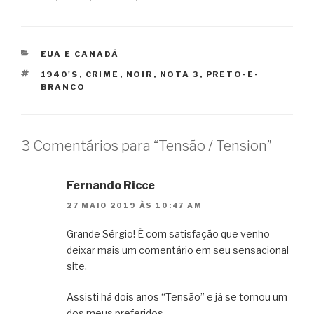
CATEGORIAS
EUA E CANADÁ
TAGS
1940'S
,
CRIME
,
NOIR
,
NOTA 3
,
PRETO-E-
BRANCO
3 Comentários para “Tensão / Tension”
Fernando Ricce
27 MAIO 2019 ÀS 10:47 AM
Grande Sérgio! É com satisfação que venho
deixar mais um comentário em seu sensacional
site.
Assisti há dois anos “Tensão” e já se tornou um
dos meus preferidos.