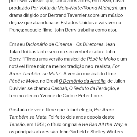
por Irwin Winkler, que, cinco anos antes, em 1986, havia
produzido
Por Volta da Meia-Noite/Round Midnight
, um
drama dirigido por Bertrand Tavernier sobre um músico
de jazz que abandona os Estados Unidos e vai viver na
França; naquele filme, John Berry trabalha como ator.
Em seu
Dicionário de Cinema – Os Diretores
, Jean
Tulard foi bastante seco no seu verbete sobre John
Berry. “Filmou uma versão musical de
Pépé le Moko
e um
notável filme noir, na melhor tradição neo-realista,
Por
Amor Também se Mata
”. A versão musical do filme
Pépé le Moko
, no Brasil
O Demônio da Argélia
, de Julien
Duvivier, se chamou
Casbah, O Reduto da Perdição
, e
tem no elenco Yvonne de Carlo e Peter Lorre.
Gostaria de ver o filme que Tulard elogia,
Por Amor
Também se Mata
. Foi feito dois anos depois deste
Tensão
, em 1951; o título original é
He Ran All the Way
, e
os principais atores são John Garfield e Shelley Winters.