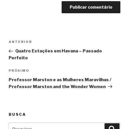
Navegação
Anterior
ANTERIOR
de
Quatro Estações em Havana – Passado
Post
Perfeito
Próximo
PRÓXIMO
Professor Marston e as Mulheres Maravilhas /
Professor Marston and the Wonder Women
BUSCA
Pesquisar
Pesqu