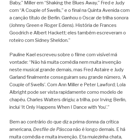
Baby,” Miller em “Shaking the Blues Away,” Fred e Judy
com “A Couple of Swells,” e o final na Quinta Avenida com
a canção título de Berlin. Ganhou o Oscar de trilha sonora
(Johnny Green e Roger Edens). História de Frances
Goodrich e Albert Hackett; eles também escreveram o
roteiro com Sidney Sheldon.”
Pauline Kael escreveu sobre o filme com visível má
vontade: “Não há muita comédia nem muita invenção
neste musical grande demais, mas Fred Astaire e Judy
Garland finalmente conseguiram seu grande número, ‘A
Couple of Swells’. Com Ann Miller e Peter Lawford; Lola
Albright pode ser vista rapidamente como modelo de
chapéu. Charles Walters dirigiu; a trilha, por Irving Berlin,
inclui ‘It Only Happens When I Dance with You’.”
Bem ao contrário do que diz a prima donna da crítica
americana,
Desfile de Páscoa
não é longo demais. E há
muita comédia e muita invenção. Eta muiezinha chata,