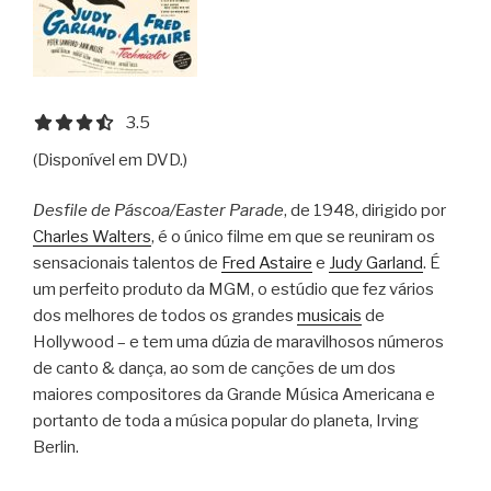
3.5 out of 5.0 stars
3.5
(Disponível em DVD.)
Desfile de Páscoa/Easter Parade
, de 1948, dirigido por
Charles Walters
, é o único filme em que se reuniram os
sensacionais talentos de
Fred Astaire
e
Judy Garland
. É
um perfeito produto da MGM, o estúdio que fez vários
dos melhores de todos os grandes
musicais
de
Hollywood – e tem uma dúzia de maravilhosos números
de canto & dança, ao som de canções de um dos
maiores compositores da Grande Música Americana e
portanto de toda a música popular do planeta, Irving
Berlin.