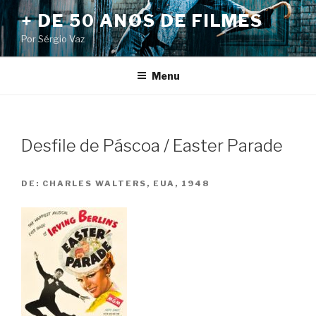
Pular
+ DE 50 ANOS DE FILMES
para
Por Sérgio Vaz
o
conteúdo
Menu
Desfile de Páscoa / Easter Parade
DE:
CHARLES WALTERS, EUA, 1948