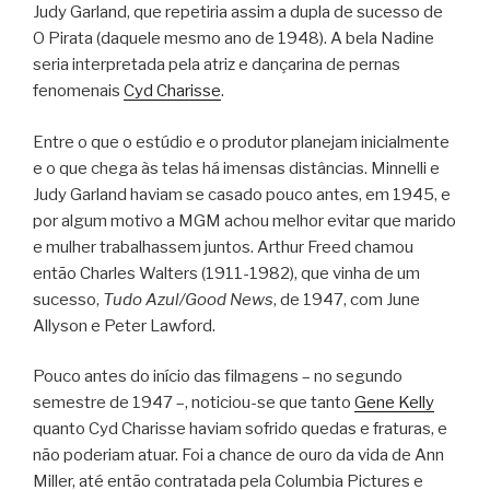
Judy Garland, que repetiria assim a dupla de sucesso de
O Pirata (daquele mesmo ano de 1948). A bela Nadine
seria interpretada pela atriz e dançarina de pernas
fenomenais
Cyd Charisse
.
Entre o que o estúdio e o produtor planejam inicialmente
e o que chega às telas há imensas distâncias. Minnelli e
Judy Garland haviam se casado pouco antes, em 1945, e
por algum motivo a MGM achou melhor evitar que marido
e mulher trabalhassem juntos. Arthur Freed chamou
então Charles Walters (1911-1982), que vinha de um
sucesso,
Tudo Azul/Good News
, de 1947, com June
Allyson e Peter Lawford.
Pouco antes do início das filmagens – no segundo
semestre de 1947 –, noticiou-se que tanto
Gene Kelly
quanto Cyd Charisse haviam sofrido quedas e fraturas, e
não poderiam atuar. Foi a chance de ouro da vida de Ann
Miller, até então contratada pela Columbia Pictures e