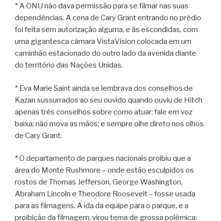
* A ONU não dava permissão para se filmar nas suas
dependências. A cena de Cary Grant entrando no prédio
foi feita sem autorização alguma, e às escondidas, com
uma gigantesca câmara VistaVision colocada em um
caminhão estacionado do outro lado da avenida diante
do território das Nações Unidas.
* Eva Marie Saint ainda se lembrava dos conselhos de
Kazan sussurrados ao seu ouvido quando ouviu de Hitch
apenas três conselhos sobre como atuar: fale em voz
baixa; não mova as mãos; e sempre olhe direto nos olhos
de Cary Grant.
* O departamento de parques nacionais proibiu que a
área do Monte Rushmore – onde estão esculpidos os
rostos de Thomas Jefferson, George Washington,
Abraham Lincoln e Theodore Roosevelt – fosse usada
para as filmagens. A ida da equipe para o parque, e a
proibição da filmagem, virou tema de grossa polêmica;