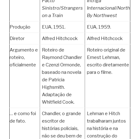
Pacto
Intriga
Sinistro
/
Strangers
Internacional
/
North
on a Train
By Northwest
Produção
EUA, 1951.
EUA, 1959.
Diretor
Alfred Hitchcock
Alfred Hitchcock
Argumento e
Roteiro de
Roteiro original de
roteiro,
Raymond Chandler
Ernest Lehman,
oficialmente
e Czenzi Ormonde,
escrito diretamente
baseado na novela
para o filme.
de Patricia
Highsmith.
Adaptação de
Whitfield Cook.
… e como foi
Chandler, o grande
Lehman e Hitch
de fato.
escritor de
trabalharam juntos
histórias policiais,
na história e na
não se deu bem de
construção do