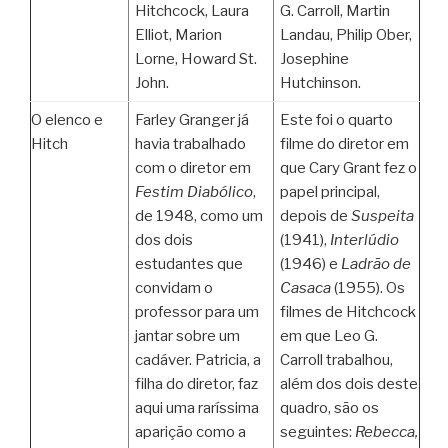
Hitchcock, Laura
G. Carroll, Martin
Elliot, Marion
Landau, Philip Ober,
Lorne, Howard St.
Josephine
John.
Hutchinson.
O elenco e
Farley Granger já
Este foi o quarto
Hitch
havia trabalhado
filme do diretor em
com o diretor em
que Cary Grant fez o
Festim Diabólico
,
papel principal,
de 1948, como um
depois de
Suspeita
dos dois
(1941),
Interlúdio
estudantes que
(1946) e
Ladrão de
convidam o
Casaca
(1955). Os
professor para um
filmes de Hitchcock
jantar sobre um
em que Leo G.
cadáver. Patricia, a
Carroll trabalhou,
filha do diretor, faz
além dos dois deste
aqui uma raríssima
quadro, são os
aparição como a
seguintes:
Rebecca,