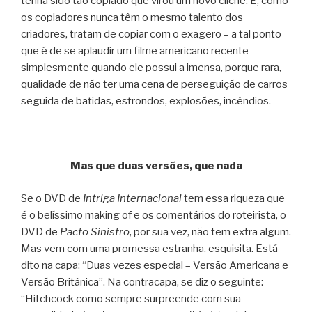
tenha sido tão copiado que virou um novo clichê. E, como
os copiadores nunca têm o mesmo talento dos
criadores, tratam de copiar com o exagero – a tal ponto
que é de se aplaudir um filme americano recente
simplesmente quando ele possui a imensa, porque rara,
qualidade de não ter uma cena de perseguição de carros
seguida de batidas, estrondos, explosões, incêndios.
Mas que duas versões, que nada
Se o DVD de
Intriga Internacional
tem essa riqueza que
é o belíssimo making of e os comentários do roteirista, o
DVD de
Pacto Sinistro
, por sua vez, não tem extra algum.
Mas vem com uma promessa estranha, esquisita. Está
dito na capa: “Duas vezes especial – Versão Americana e
Versão Britânica”. Na contracapa, se diz o seguinte:
“Hitchcock como sempre surpreende com sua