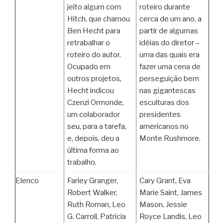
jeito algum com
roteiro durante
Hitch, que chamou
cerca de um ano, a
Ben Hecht para
partir de algumas
retrabalhar o
idéias do diretor –
roteiro do autor.
uma das quais era
Ocupado em
fazer uma cena de
outros projetos,
perseguição bem
Hecht indicou
nas gigantescas
Czenzi Ormonde,
esculturas dos
um colaborador
presidentes
seu, para a tarefa,
americanos no
e, depois, deu a
Monte Rushmore.
última forma ao
trabalho.
Elenco
Farley Granger,
Cary Grant, Eva
Robert Walker,
Marie Saint, James
Ruth Roman, Leo
Mason, Jessie
G. Carroll, Patricia
Royce Landis, Leo