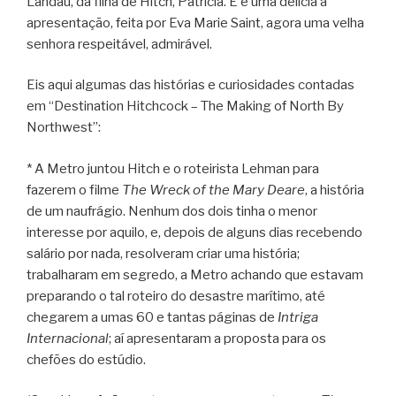
Landau, da filha de Hitch, Patricia. E é uma delícia a
apresentação, feita por Eva Marie Saint, agora uma velha
senhora respeitável, admirável.
Eis aqui algumas das histórias e curiosidades contadas
em “Destination Hitchcock – The Making of North By
Northwest”:
* A Metro juntou Hitch e o roteirista Lehman para
fazerem o filme
The Wreck of the Mary Deare
, a história
de um naufrágio. Nenhum dos dois tinha o menor
interesse por aquilo, e, depois de alguns dias recebendo
salário por nada, resolveram criar uma história;
trabalharam em segredo, a Metro achando que estavam
preparando o tal roteiro do desastre marítimo, até
chegarem a umas 60 e tantas páginas de
Intriga
Internacional
; aí apresentaram a proposta para os
chefões do estúdio.