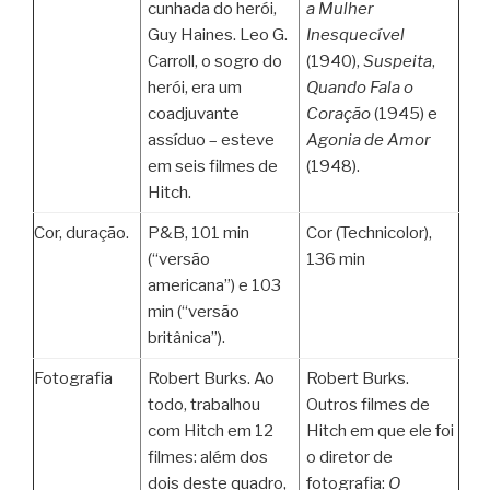
cunhada do herói,
a Mulher
Guy Haines. Leo G.
Inesquecível
Carroll, o sogro do
(1940),
Suspeita
,
herói, era um
Quando Fala o
coadjuvante
Coração
(1945) e
assíduo – esteve
Agonia de Amor
em seis filmes de
(1948).
Hitch.
Cor, duração.
P&B, 101 min
Cor (Technicolor),
(“versão
136 min
americana”) e 103
min (“versão
britânica”).
Fotografia
Robert Burks. Ao
Robert Burks.
todo, trabalhou
Outros filmes de
com Hitch em 12
Hitch em que ele foi
filmes: além dos
o diretor de
dois deste quadro,
fotografia:
O