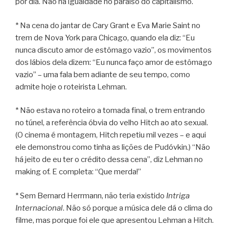
por dia. Não há igualdade no paraíso do capitalismo.
* Na cena do jantar de Cary Grant e Eva Marie Saint no
trem de Nova York para Chicago, quando ela diz: “Eu
nunca discuto amor de estômago vazio”, os movimentos
dos lábios dela dizem: “Eu nunca faço amor de estômago
vazio” – uma fala bem adiante de seu tempo, como
admite hoje o roteirista Lehman.
* Não estava no roteiro a tomada final, o trem entrando
no túnel, a referência óbvia do velho Hitch ao ato sexual.
(O cinema é montagem, Hitch repetiu mil vezes – e aqui
ele demonstrou como tinha as lições de Pudóvkin.) “Não
há jeito de eu ter o crédito dessa cena”, diz Lehman no
making of. E completa: “Que merda!”
* Sem Bernard Herrmann, não teria existido
Intriga
Internacional
. Não só porque a música dele dá o clima do
filme, mas porque foi ele que apresentou Lehman a Hitch.