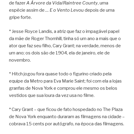
de fazer
A Árvore da Vida
/
Raintree County
, uma
espécie assim de
… E o Vento Levou
depois de uma
gripe forte.
* Jesse Royce Landis, a atriz que faz o impagável papel
da mãe de Roger Thornhill, tinha só um ano a mais que o
ator que faz seu filho, Cary Grant; na verdade, menos de
um ano; os dois são de 1904, ela de janeiro, ele de
novembro.
* Hitch jogou fora quase todo o figurino criado pela
equipe da Metro para Eva Marie Saint; foi com ela a lojas
granfas de Nova York e comprou ele mesmo os belos
vestidos que sua loura da vez usa no filme.
* Cary Grant – que ficou de fato hospedado no The Plaza
de Nova York enquanto duraram as filmagens na cidade –
cobrava 15 cents por autógrafo, na época das filmagens.