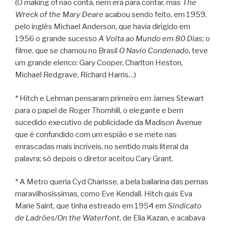
(O making of não conta, nem era para contar, mas
The
Wreck of the Mary Deare
acabou sendo feito, em 1959,
pelo inglês Michael Anderson, que havia dirigido em
1956 o grande sucesso
A Volta ao Mundo em 80 Dias
; o
filme, que se chamou no Brasil
O Navio Condenado
, teve
um grande elenco: Gary Cooper, Charlton Heston,
Michael Redgrave, Richard Harris…)
* Hitch e Lehman pensaram primeiro em James Stewart
para o papel de Roger Thornhill, o elegante e bem
sucedido executivo de publicidade da Madison Avenue
que é confundido com um espião e se mete nas
enrascadas mais incríveis, no sentido mais literal da
palavra; só depois o diretor aceitou Cary Grant.
* A Metro queria Cyd Charisse, a bela bailarina das pernas
maravilhosíssimas, como Eve Kendall. Hitch quis Eva
Marie Saint, que tinha estreado em 1954 em
Sindicato
de Ladrões/On the Waterfont
, de Elia Kazan, e acabava