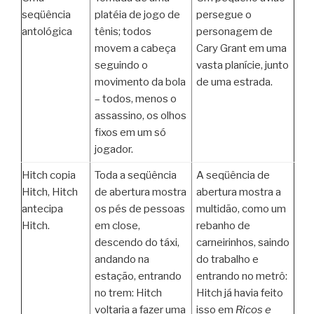
seqüência
platéia de jogo de
persegue o
antológica
tênis; todos
personagem de
movem a cabeça
Cary Grant em uma
seguindo o
vasta planície, junto
movimento da bola
de uma estrada.
– todos, menos o
assassino, os olhos
fixos em um só
jogador.
Hitch copia
Toda a seqüência
A seqüência de
Hitch, Hitch
de abertura mostra
abertura mostra a
antecipa
os pés de pessoas
multidão, como um
Hitch.
em close,
rebanho de
descendo do táxi,
carneirinhos, saindo
andando na
do trabalho e
estação, entrando
entrando no metrô:
no trem: Hitch
Hitch já havia feito
voltaria a fazer uma
isso em
Ricos e