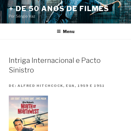
Pular
+ DE 50 ANOS DE FILMES
para
Por Sérgio Vaz
o
conteúdo
Menu
Intriga Internacional e Pacto
Sinistro
DE:
ALFRED HITCHCOCK, EUA, 1959 E 1951