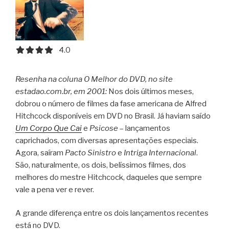
4.0 out of 5.0 stars
4.0
Resenha na coluna O Melhor do DVD, no site
estadao.com.br, em 2001:
Nos dois últimos meses,
dobrou o número de filmes da fase americana de Alfred
Hitchcock disponíveis em DVD no Brasil. Já haviam saído
Um Corpo Que Cai
e
Psicose
– lançamentos
caprichados, com diversas apresentações especiais.
Agora, saíram
Pacto Sinistro
e
Intriga Internacional
.
São, naturalmente, os dois, belíssimos filmes, dos
melhores do mestre Hitchcock, daqueles que sempre
vale a pena ver e rever.
A grande diferença entre os dois lançamentos recentes
está no DVD.