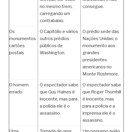
no mesmo trem,
consegue.
carregando um
contrabaixo.
Os
O Capitólio e vários
O prédio sede das
monumentos
outros prédios
Nações Unidas; o
cartões
públicos de
monumento aos
postais
Washington.
grandes
presidentes
americanos no
Monte Rushmore.
O homem
O espectador sabe
O espectador sabe
errado
que Guy Haines é
que Roger Thornhill
inocente, mas para
é inocente, mas
a polícia ele é o
para a polícia e a
assassino.
imprensa ele é o
assassino.
Uma
Tomada de uma
Um pequeno avião