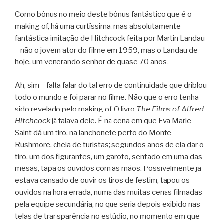
Como bônus no meio deste bônus fantástico que é o
making of, há uma curtíssima, mas absolutamente
fantástica imitação de Hitchcock feita por Martin Landau
– não o jovem ator do filme em 1959, mas o Landau de
hoje, um venerando senhor de quase 70 anos.
Ah, sim – falta falar do tal erro de continuidade que driblou
todo o mundo e foi parar no filme. Não que o erro tenha
sido revelado pelo making of. O livro
The Films of Alfred
Hitchcock
já falava dele. É na cena em que Eva Marie
Saint dá um tiro, na lanchonete perto do Monte
Rushmore, cheia de turistas; segundos anos de ela dar o
tiro, um dos figurantes, um garoto, sentado em uma das
mesas, tapa os ouvidos com as mãos. Possivelmente já
estava cansado de ouvir os tiros de festim, tapou os
ouvidos na hora errada, numa das muitas cenas filmadas
pela equipe secundária, no que seria depois exibido nas
telas de transparência no estúdio, no momento em que