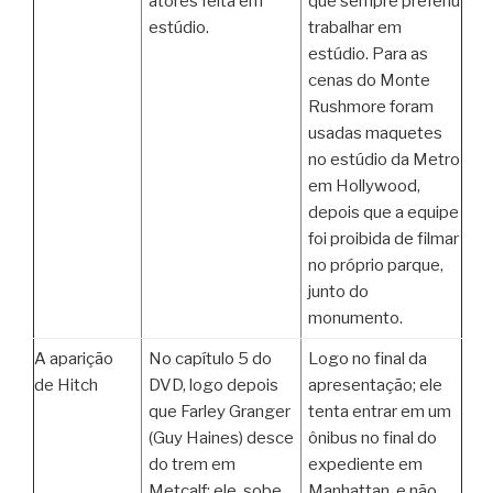
atores feita em
que sempre preferiu
estúdio.
trabalhar em
estúdio. Para as
cenas do Monte
Rushmore foram
usadas maquetes
no estúdio da Metro
em Hollywood,
depois que a equipe
foi proibida de filmar
no próprio parque,
junto do
monumento.
A aparição
No capítulo 5 do
Logo no final da
de Hitch
DVD, logo depois
apresentação; ele
que Farley Granger
tenta entrar em um
(Guy Haines) desce
ônibus no final do
do trem em
expediente em
Metcalf; ele sobe
Manhattan, e não