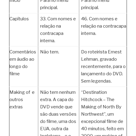
Início
Pára no menu
Pára no menu
principal.
principal.
Capítulos
33. Com nomes e
46. Com nomes e
relação na
relação na contracapa
contracapa
interna.
interna.
Comentários
Não tem.
Do roteirista Ernest
em áudio ao
Lehman, gravado
longo do
recentemente, para o
filme
lançamento do DVD.
Sem legendas.
Making of e
Não tem nenhum
“Destination
outros
extra. A capa do
Hitchcock – The
extras
DVD vende que
Making of North By
são duas versões
Northwest”, um
do filme, uma dos
excepcional filme de
EUA, outra da
40 minutos, feito em