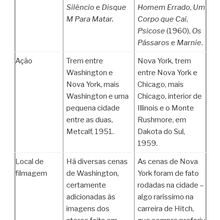
Silêncio
e
Disque
Homem Errado
,
Um
M Para Matar.
Corpo que Cai
,
Psicose
(1960),
Os
Pássaros
e
Marnie
.
Ação
Trem entre
Nova York, trem
Washington e
entre Nova York e
Nova York, mais
Chicago, mais
Washington e uma
Chicago, interior de
pequena cidade
Illinois e o Monte
entre as duas,
Rushmore, em
Metcalf, 1951.
Dakota do Sul,
1959.
Local de
Há diversas cenas
As cenas de Nova
filmagem
de Washington,
York foram de fato
certamente
rodadas na cidade –
adicionadas às
algo raríssimo na
imagens dos
carreira de Hitch,