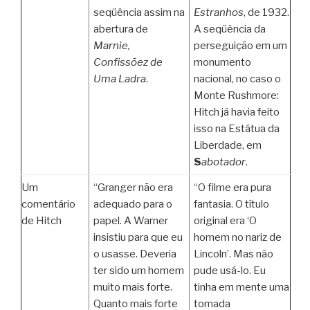
seqüência assim na
Estranhos
, de 1932.
abertura de
A seqüência da
Marnie,
perseguição em um
Confissõez de
monumento
Uma Ladra
.
nacional, no caso o
Monte Rushmore:
Hitch já havia feito
isso na Estátua da
Liberdade, em
S
abotador
.
Um
“Granger não era
“O filme era pura
comentário
adequado para o
fantasia. O título
de Hitch
papel. A Warner
original era ‘O
insistiu para que eu
homem no nariz de
o usasse. Deveria
Lincoln’. Mas não
ter sido um homem
pude usá-lo. Eu
muito mais forte.
tinha em mente uma
Quanto mais forte
tomada