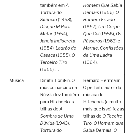
também em
A
Homem Que Sabia
Tortura do
Demais
(1956),
O
Silêncio
(1953),
Homem Errado
Disque M Para
(1957),
Um Corpo
Matar
(1954),
Que Cai
(1958),
Os
Janela Indiscreta
Pássaros
(1963) e
(1954),
Ladrão de
Marnie, Confissões
Casaca
(1955),
O
de Uma Ladra
Terceiro Tiro
(1964).
(1955), …
Música
Dimitri Tiomkin. O
Bernard Herrmann.
músico nascido na
O perfeito autor da
Rússia fez também
música de
para Hitchock as
Hitchcock (e muito
trilhas de
A
mais que isso) fez as
Sombra de Uma
trilhas de
O Teceiro
Dúvida
(1943),
Tiro
,
O Homem que
Tortura do
Sabia Demais
,
O