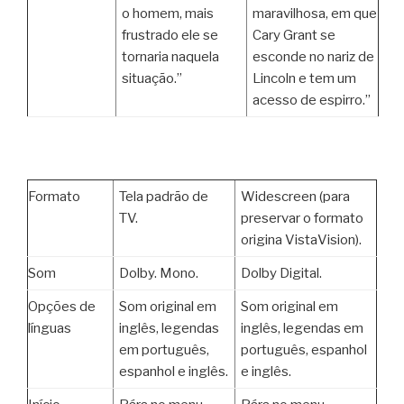
o homem, mais
maravilhosa, em que
frustrado ele se
Cary Grant se
tornaria naquela
esconde no nariz de
situação.”
Lincoln e tem um
acesso de espirro.”
Formato
Tela padrão de
Widescreen (para
TV.
preservar o formato
origina VistaVision).
Som
Dolby. Mono.
Dolby Digital.
Opções de
Som original em
Som original em
línguas
inglês, legendas
inglês, legendas em
em português,
português, espanhol
espanhol e inglês.
e inglês.