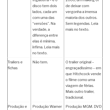
Inglaterra – e o
2000, um making of
disco tem dois
de deixar com
lados, cada um
vergonha a imensa
com uma das
maioria dos outros.
“versões”. Na
Sem legendas. Leia
verdade, a
mais no texto.
diferença entre
elas é mínima,
ínfima. Leia mais
no texto.
Trailers e
Não tem.
O trailer original –
fichas
engraçadíssimo – em
que Hitchcock vende
o filme como uma
viagem de férias.
Mais outro trailer,
tradicional.
Produção e
Produção Warner
Produção MGM. DVD