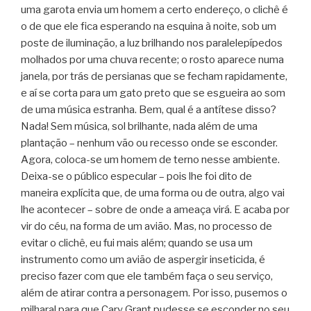
uma garota envia um homem a certo endereço, o clichê é
o de que ele fica esperando na esquina à noite, sob um
poste de iluminação, a luz brilhando nos paralelepípedos
molhados por uma chuva recente; o rosto aparece numa
janela, por trás de persianas que se fecham rapidamente,
e aí se corta para um gato preto que se esgueira ao som
de uma música estranha. Bem, qual é a antítese disso?
Nada! Sem música, sol brilhante, nada além de uma
plantação – nenhum vão ou recesso onde se esconder.
Agora, coloca-se um homem de terno nesse ambiente.
Deixa-se o público especular – pois lhe foi dito de
maneira explícita que, de uma forma ou de outra, algo vai
lhe acontecer – sobre de onde a ameaça virá. E acaba por
vir do céu, na forma de um avião. Mas, no processo de
evitar o clichê, eu fui mais além; quando se usa um
instrumento como um avião de aspergir inseticida, é
preciso fazer com que ele também faça o seu serviço,
além de atirar contra a personagem. Por isso, pusemos o
milharal para que Cary Grant pudesse se esconder no seu