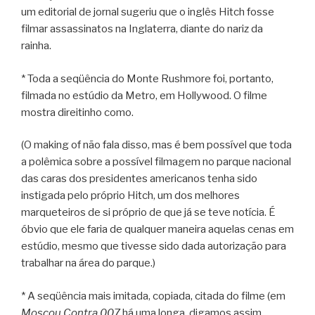
um editorial de jornal sugeriu que o inglês Hitch fosse
filmar assassinatos na Inglaterra, diante do nariz da
rainha.
* Toda a seqüência do Monte Rushmore foi, portanto,
filmada no estúdio da Metro, em Hollywood. O filme
mostra direitinho como.
(O making of não fala disso, mas é bem possível que toda
a polêmica sobre a possível filmagem no parque nacional
das caras dos presidentes americanos tenha sido
instigada pelo próprio Hitch, um dos melhores
marqueteiros de si próprio de que já se teve notícia. É
óbvio que ele faria de qualquer maneira aquelas cenas em
estúdio, mesmo que tivesse sido dada autorização para
trabalhar na área do parque.)
* A seqüência mais imitada, copiada, citada do filme (em
Moscou Contra 007
há uma longa, digamos assim,