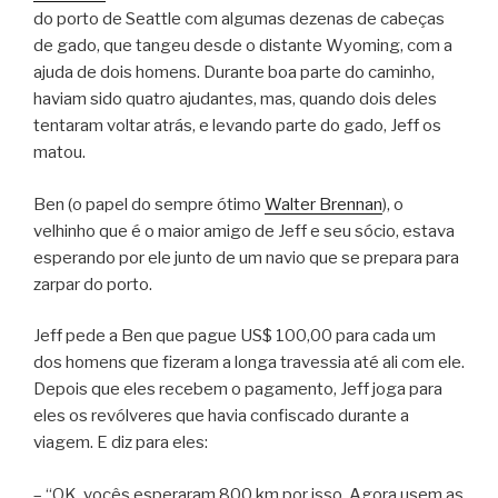
do porto de Seattle com algumas dezenas de cabeças
de gado, que tangeu desde o distante Wyoming, com a
ajuda de dois homens. Durante boa parte do caminho,
haviam sido quatro ajudantes, mas, quando dois deles
tentaram voltar atrás, e levando parte do gado, Jeff os
matou.
Ben (o papel do sempre ótimo
Walter Brennan
), o
velhinho que é o maior amigo de Jeff e seu sócio, estava
esperando por ele junto de um navio que se prepara para
zarpar do porto.
Jeff pede a Ben que pague US$ 100,00 para cada um
dos homens que fizeram a longa travessia até ali com ele.
Depois que eles recebem o pagamento, Jeff joga para
eles os revólveres que havia confiscado durante a
viagem. E diz para eles:
– “OK, vocês esperaram 800 km por isso. Agora usem as