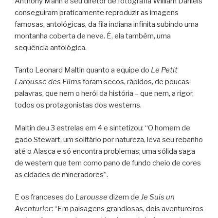
Anthony Mann e seu diretor de fotografia William Daniels
conseguiram praticamente reproduzir as imagens
famosas, antológicas, da fila indiana infinita subindo uma
montanha coberta de neve. É, ela também, uma
sequência antológica.
Tanto Leonard Maltin quanto a equipe do
Le Petit
Larousse des Films
foram secos, rápidos, de poucas
palavras, que nem o herói da história – que nem, a rigor,
todos os protagonistas dos westerns.
Maltin deu 3 estrelas em 4 e sintetizou: “O homem de
gado Stewart, um solitário por natureza, leva seu rebanho
até o Alasca e só encontra problemas; uma sólida saga
de western que tem como pano de fundo cheio de cores
as cidades de mineradores”.
E os franceses do
Larousse
dizem de
Je Suis un
Aventurier
: “Em paisagens grandiosas, dois aventureiros