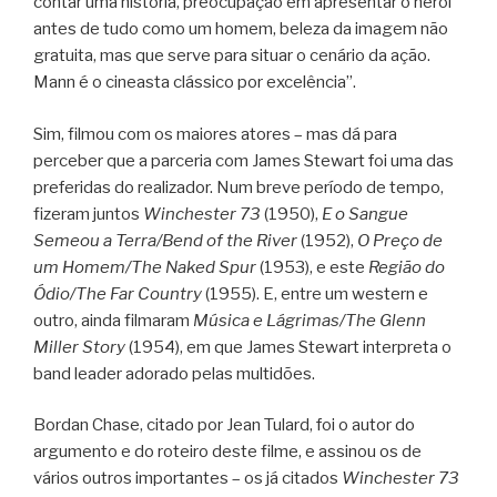
contar uma história, preocupação em apresentar o herói
antes de tudo como um homem, beleza da imagem não
gratuita, mas que serve para situar o cenário da ação.
Mann é o cineasta clássico por excelência”.
Sim, filmou com os maiores atores – mas dá para
perceber que a parceria com James Stewart foi uma das
preferidas do realizador. Num breve período de tempo,
fizeram juntos
Winchester 73
(1950),
E o Sangue
Semeou a Terra/Bend of the River
(1952),
O Preço de
um Homem/The Naked Spur
(1953), e este
Região do
Ódio/The Far Country
(1955). E, entre um western e
outro, ainda filmaram
Música e Lágrimas/The Glenn
Miller Story
(1954), em que James Stewart interpreta o
band leader adorado pelas multidões.
Bordan Chase, citado por Jean Tulard, foi o autor do
argumento e do roteiro deste filme, e assinou os de
vários outros importantes – os já citados
Winchester 73