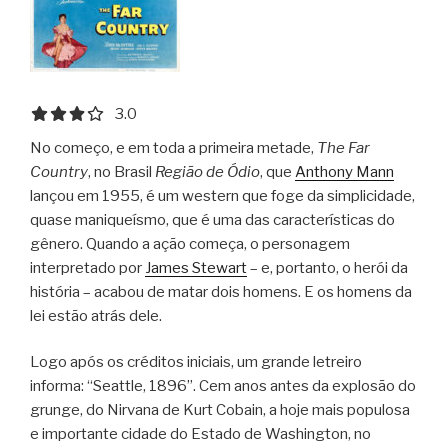
3.0 out of 5.0 stars
3.0
No começo, e em toda a primeira metade,
The Far
Country
, no Brasil
Região de Ódio
, que
Anthony Mann
lançou em 1955, é um western que foge da simplicidade,
quase maniqueísmo, que é uma das características do
gênero. Quando a ação começa, o personagem
interpretado por
James Stewart
– e, portanto, o herói da
história – acabou de matar dois homens. E os homens da
lei estão atrás dele.
Logo após os créditos iniciais, um grande letreiro
informa: “Seattle, 1896”. Cem anos antes da explosão do
grunge, do Nirvana de Kurt Cobain, a hoje mais populosa
e importante cidade do Estado de Washington, no