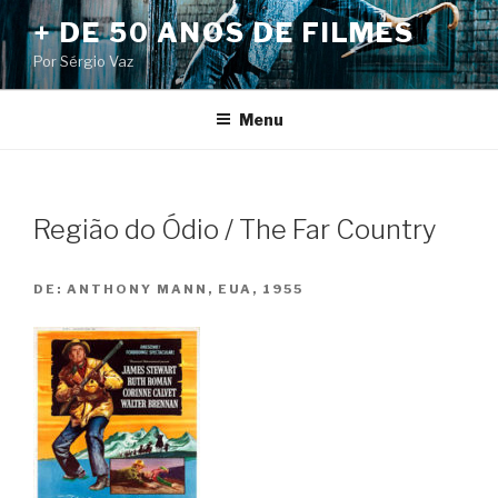
Pular
+ DE 50 ANOS DE FILMES
para
Por Sérgio Vaz
o
conteúdo
Menu
Região do Ódio / The Far Country
DE:
ANTHONY MANN, EUA, 1955