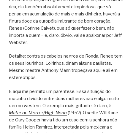
rica, ela também absolutamente impiedosa, que só
pensa em acumulação de mais e mais dinheiro, haverá a
figura doce da européia imigrante de bom coração,
Renee (Corinne Calvet), que só quer fazer o bem, não
importa a quem – e, claro, óbvio, vai se apaixonar por Jeff
Webster.
Detalhe: contra os cabelos negros de Ronda, Renee tem
os seus lourinhos. Loirinhos, diriam alguns paulistas.
Mesmo mestre Anthony Mann tropeçava aqui e ali em
estereótipos.
E aqui me permito um parêntese. Essa situação do
mocinho dividido entre duas mulheres não é algo muito
raro no western. O exemplo mais gritante, é claro, é
Matar ou Morrer/High Noon
(1952). O xerife Will Kane
de Gary Cooper havia tido um caso com a senhora não
família Helen Ramirez, interpretada pela mexicana e