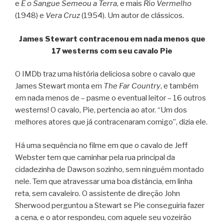
e
E o Sangue Semeou a Terra
, e mais
Rio Vermelho
(1948) e
Vera Cruz
(1954). Um autor de clássicos.
James Stewart contracenou em nada menos que
17 westerns com seu cavalo Pie
O IMDb traz uma história deliciosa sobre o cavalo que
James Stewart monta em
The Far Country
, e também
em nada menos de – pasme o eventual leitor – 16 outros
westerns! O cavalo, Pie, pertencia ao ator. “Um dos
melhores atores que já contracenaram comigo”, dizia ele.
Há uma sequência no filme em que o cavalo de Jeff
Webster tem que caminhar pela rua principal da
cidadezinha de Dawson sozinho, sem ninguém montado
nele. Tem que atravessar uma boa distância, em linha
reta, sem cavaleiro. O assistente de direção John
Sherwood perguntou a Stewart se Pie conseguiria fazer
a cena, e o ator respondeu, com aquele seu vozeirão