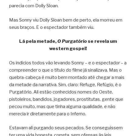
parecia com Dolly Sloan.
Mas Sonny viu Dolly Sloan bem de perto, ela morreu em
seus braços. E o espectador também viu.
Lá pela metade,
O Purgatório
se revela um
western gospel!
Os indícios todos vão levando Sonny – e o espectador – a
compreender o que o título do filme já sinalizava. Mas o
quebra-cabeça é muito bem montado até chegar a mais
da metade da narrativa. Sim, claro: Refuge, Refúgio, é o
Purgatório. Ali estão conhecidos nomes do Oeste,
pistoleiros, bandidos, jogadores, prostitutas, gente que
pecou muito, mas que tinha alguma qualidade, e não
merecia ir diretamente para o Inferno.
Estavam ali purgando seus pecados. Se conseguissem
ter uma vida honesta, correta, sem ofensas às leis