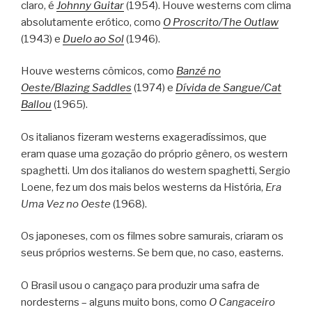
claro, é
Johnny Guitar
(1954). Houve westerns com clima
absolutamente erótico, como
O Proscrito/The Outlaw
(1943) e
Duelo ao Sol
(1946).
Houve westerns cômicos, como
Banzé no
Oeste/Blazing Saddles
(1974) e
Dívida de Sangue/Cat
Ballou
(1965).
Os italianos fizeram westerns exageradíssimos, que
eram quase uma gozação do próprio gênero, os western
spaghetti. Um dos italianos do western spaghetti, Sergio
Loene, fez um dos mais belos westerns da História,
Era
Uma Vez no Oeste
(1968).
Os japoneses, com os filmes sobre samurais, criaram os
seus próprios westerns. Se bem que, no caso, easterns.
O Brasil usou o cangaço para produzir uma safra de
nordesterns – alguns muito bons, como
O Cangaceiro