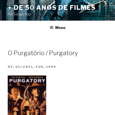
Pular
+ DE 50 ANOS DE FILMES
para
Por Sérgio Vaz
o
conteúdo
Menu
O Purgatório / Purgatory
DE:
ULI EDEL, EUA, 1999