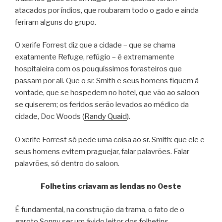
atacados por índios, que roubaram todo o gado e ainda
feriram alguns do grupo.
O xerife Forrest diz que a cidade – que se chama
exatamente Refuge, refúgio – é extremamente
hospitaleira com os pouquíssimos forasteiros que
passam por ali. Que o sr. Smith e seus homens fiquem à
vontade, que se hospedem no hotel, que vão ao saloon
se quiserem; os feridos serão levados ao médico da
cidade, Doc Woods (
Randy Quaid
).
O xerife Forrest só pede uma coisa ao sr. Smith: que ele e
seus homens evitem praguejar, falar palavrões. Falar
palavrões, só dentro do saloon.
Folhetins criavam as lendas no Oeste
É fundamental, na construção da trama, o fato de o
garoto Sonny ser um ávido leitor dos folhetins.