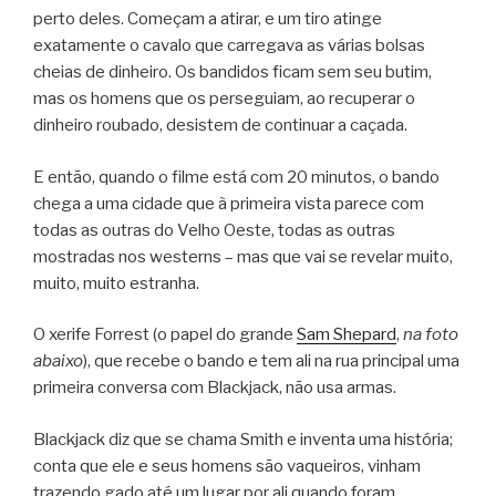
perto deles. Começam a atirar, e um tiro atinge
exatamente o cavalo que carregava as várias bolsas
cheias de dinheiro. Os bandidos ficam sem seu butim,
mas os homens que os perseguiam, ao recuperar o
dinheiro roubado, desistem de continuar a caçada.
E então, quando o filme está com 20 minutos, o bando
chega a uma cidade que à primeira vista parece com
todas as outras do Velho Oeste, todas as outras
mostradas nos westerns – mas que vai se revelar muito,
muito, muito estranha.
O xerife Forrest (o papel do grande
Sam Shepard
,
na foto
abaixo
), que recebe o bando e tem ali na rua principal uma
primeira conversa com Blackjack, não usa armas.
Blackjack diz que se chama Smith e inventa uma história;
conta que ele e seus homens são vaqueiros, vinham
trazendo gado até um lugar por ali quando foram