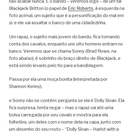
não acabar nunca. É o bando – veremos logo – de um tal
Blackjack Britton (o papel de
Eric Roberts
,
à esquerda na
foto acima
), um sujeito que é a personificação do mal em
si, e ele vai assaltar o banco de uma cidadezinha.
Um rapaz, o sujeito mais jovem do bando, fica tomando
conta dos cavalos, enquanto uns oito homens entram no
banco. Veremos que se chama Sonny (Brad Rowe,
na
foto abaixo
), é sobrinho do braço direito de Blackjack, e
está sendo levado pelo tio para a bandidagem.
Passa por ela uma moça bonita (interpretada por
Shannon Kenny),
e Sonny não se contém: pergunta se ela é Dolly Sloan. Ela
fica surpresa, tenta negar – mas o rapaz vai até uma
bolsa carregada por seu cavalo e mostra para ela
folhetins, um deles com o nome dela na capa, junto com
um desenho do seu rosto – “Dolly Sloan – Harlot with a