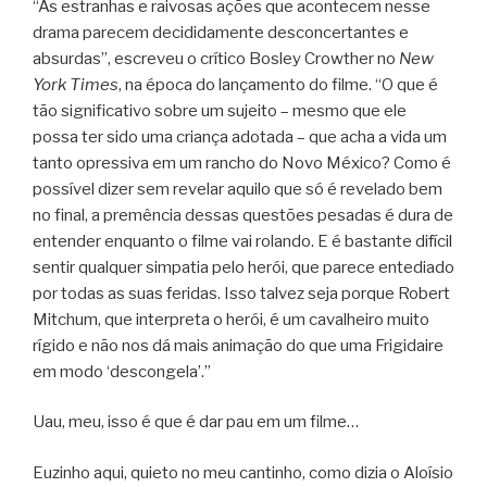
“As estranhas e raivosas ações que acontecem nesse
drama parecem decididamente desconcertantes e
absurdas”, escreveu o crítico Bosley Crowther no
New
York Times
, na época do lançamento do filme. “O que é
tão significativo sobre um sujeito – mesmo que ele
possa ter sido uma criança adotada – que acha a vida um
tanto opressiva em um rancho do Novo México? Como é
possível dizer sem revelar aquilo que só é revelado bem
no final, a premência dessas questões pesadas é dura de
entender enquanto o filme vai rolando. E é bastante difícil
sentir qualquer simpatia pelo herói, que parece entediado
por todas as suas feridas. Isso talvez seja porque Robert
Mitchum, que interpreta o herói, é um cavalheiro muito
rígido e não nos dá mais animação do que uma Frigidaire
em modo ‘descongela’.”
Uau, meu, isso é que é dar pau em um filme…
Euzinho aqui, quieto no meu cantinho, como dizia o Aloísio