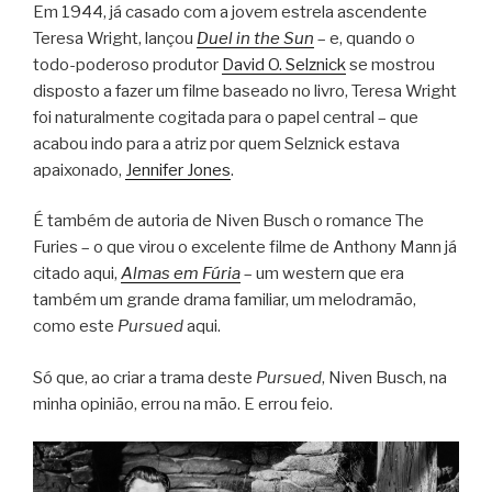
Em 1944, já casado com a jovem estrela ascendente
Teresa Wright, lançou
Duel in the Sun
– e, quando o
todo-poderoso produtor
David O. Selznick
se mostrou
disposto a fazer um filme baseado no livro, Teresa Wright
foi naturalmente cogitada para o papel central – que
acabou indo para a atriz por quem Selznick estava
apaixonado,
Jennifer Jones
.
É também de autoria de Niven Busch o romance The
Furies – o que virou o excelente filme de Anthony Mann já
citado aqui,
Almas em Fúria
– um western que era
também um grande drama familiar, um melodramão,
como este
Pursued
aqui.
Só que, ao criar a trama deste
Pursued
, Niven Busch, na
minha opinião, errou na mão. E errou feio.