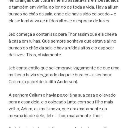
lembranças que volta e meia o assaltavam em pesadelos
e também em vigília, ao longo de toda a vida. Havia ali um
buraco no chão da sala, onde ele havia sido colocado – e
ele se lembrava de ruídos altos e o espocar de luzes.
Jeb começa a contar isso para Thor assim que ela chega
à casa em ruínas. Que sempre sonhava que estava ali no
buraco do chão da sala e havia ruídos altos e o espocar
de luzes. Tiros, obviamente.
Jeb conta então que se lembrava vagamente de que uma
mulher o havia resgatado daquele buraco – a senhora
Callum (o papel de Judith Anderson).
A senhora Callum o havia pego lá na sua casa e o levado
para a casa dela, e o colocado junto com seu filho mais
velho, Adam, e a mais nova, que era exatamente da
mesma idade dele, Jeb – Thor, exatamente Thor.