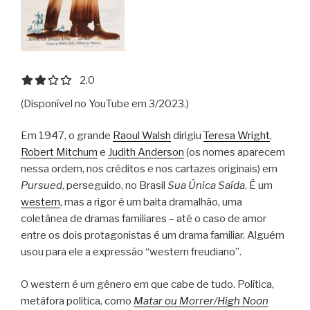
2.0 out of 5.0 stars
2.0
(Disponível no YouTube em 3/2023.)
Em 1947, o grande
Raoul Walsh
dirigiu
Teresa Wright
,
Robert Mitchum
e
Judith Anderson
(os nomes aparecem
nessa ordem, nos créditos e nos cartazes originais) em
Pursued
, perseguido, no Brasil
Sua Única Saída
. É um
western
, mas a rigor é um baita dramalhão, uma
coletânea de dramas familiares – até o caso de amor
entre os dois protagonistas é um drama familiar. Alguém
usou para ele a expressão “western freudiano”.
O western é um gênero em que cabe de tudo. Política,
metáfora política, como
Matar ou Morrer/High Noon