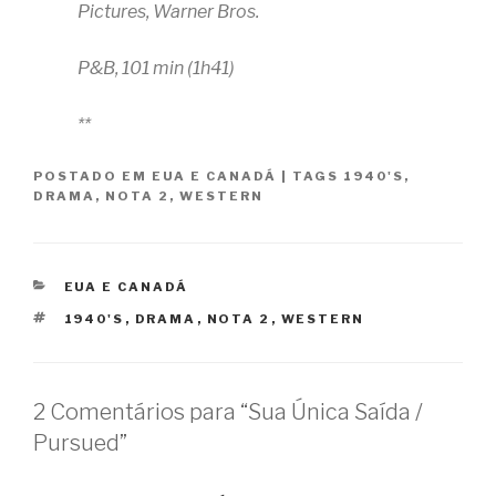
Pictures, Warner Bros.
P&B, 101 min (1h41)
**
POSTADO EM
EUA E CANADÁ
|
TAGS
1940'S
,
DRAMA
,
NOTA 2
,
WESTERN
CATEGORIAS
EUA E CANADÁ
TAGS
1940'S
,
DRAMA
,
NOTA 2
,
WESTERN
2 Comentários para “Sua Única Saída /
Pursued”