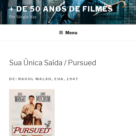
Pular
+ DE 50 ANOS DE FILMES
para
Por Sérgio Vaz
o
conteúdo
Menu
Sua Única Saída / Pursued
DE:
RAOUL WALSH, EUA, 1947