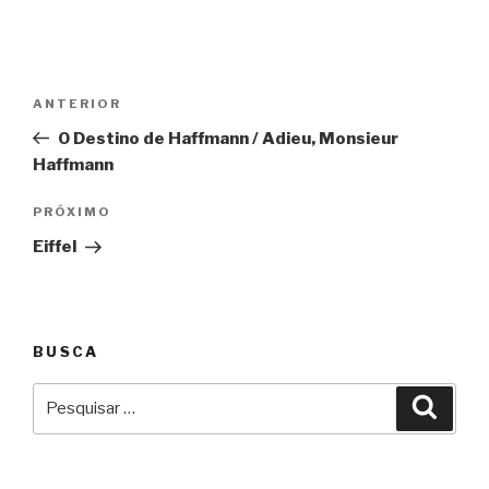
Navegação
Anterior
ANTERIOR
de
O Destino de Haffmann / Adieu, Monsieur
Post
Haffmann
Próximo
PRÓXIMO
Eiffel
BUSCA
Pesquisar
Pesqu
por: