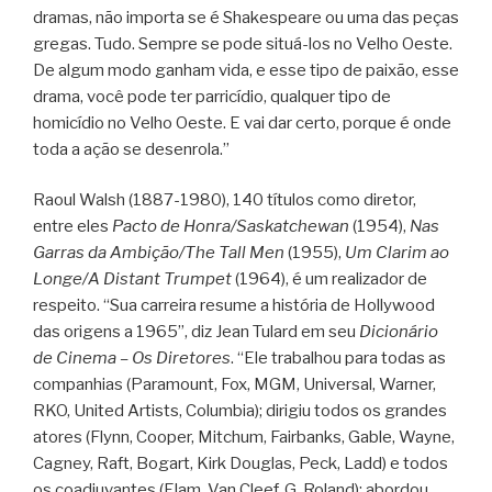
dramas, não importa se é Shakespeare ou uma das peças
gregas. Tudo. Sempre se pode situá-los no Velho Oeste.
De algum modo ganham vida, e esse tipo de paixão, esse
drama, você pode ter parricídio, qualquer tipo de
homicídio no Velho Oeste. E vai dar certo, porque é onde
toda a ação se desenrola.”
Raoul Walsh (1887-1980), 140 títulos como diretor,
entre eles
Pacto de Honra/Saskatchewan
(1954),
Nas
Garras da Ambição/The Tall Men
(1955),
Um Clarim ao
Longe/A Distant Trumpet
(1964), é um realizador de
respeito. “Sua carreira resume a história de Hollywood
das origens a 1965”, diz Jean Tulard em seu
Dicionário
de Cinema – Os Diretores
. “Ele trabalhou para todas as
companhias (Paramount, Fox, MGM, Universal, Warner,
RKO, United Artists, Columbia); dirigiu todos os grandes
atores (Flynn, Cooper, Mitchum, Fairbanks, Gable, Wayne,
Cagney, Raft, Bogart, Kirk Douglas, Peck, Ladd) e todos
os coadjuvantes (Elam, Van Cleef. G. Roland); abordou