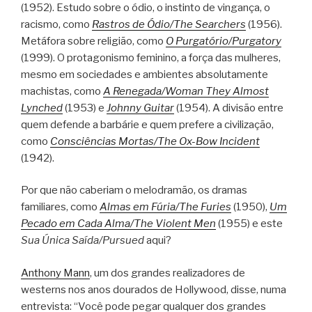
(1952). Estudo sobre o ódio, o instinto de vingança, o
racismo, como
Rastros de Ódio/The Searchers
(1956).
Metáfora sobre religião, como
O Purgatório/Purgatory
(1999). O protagonismo feminino, a força das mulheres,
mesmo em sociedades e ambientes absolutamente
machistas, como
A Renegada/Woman They Almost
Lynched
(1953) e
Johnny Guitar
(1954). A divisão entre
quem defende a barbárie e quem prefere a civilização,
como
Consciências Mortas/The Ox-Bow Incident
(1942).
Por que não caberiam o melodramão, os dramas
familiares, como
Almas em Fúria/The Furies
(1950),
Um
Pecado em Cada Alma/The Violent Men
(1955) e este
Sua Única Saída/Pursued
aqui?
Anthony Mann
, um dos grandes realizadores de
westerns nos anos dourados de Hollywood, disse, numa
entrevista: “Você pode pegar qualquer dos grandes