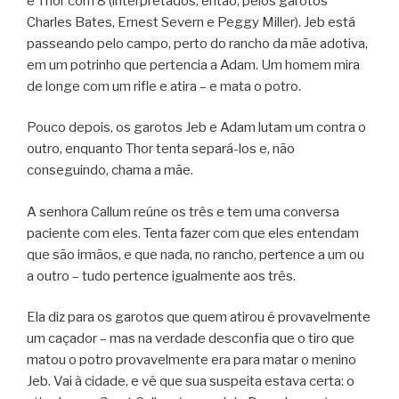
e Thor com 8 (interpretados, então, pelos garotos
Charles Bates, Ernest Severn e Peggy Miller). Jeb está
passeando pelo campo, perto do rancho da mãe adotiva,
em um potrinho que pertencia a Adam. Um homem mira
de longe com um rifle e atira – e mata o potro.
Pouco depois, os garotos Jeb e Adam lutam um contra o
outro, enquanto Thor tenta separá-los e, não
conseguindo, chama a mãe.
A senhora Callum reúne os três e tem uma conversa
paciente com eles. Tenta fazer com que eles entendam
que são irmãos, e que nada, no rancho, pertence a um ou
a outro – tudo pertence igualmente aos três.
Ela diz para os garotos que quem atirou é provavelmente
um caçador – mas na verdade desconfia que o tiro que
matou o potro provavelmente era para matar o menino
Jeb. Vai à cidade, e vê que sua suspeita estava certa: o