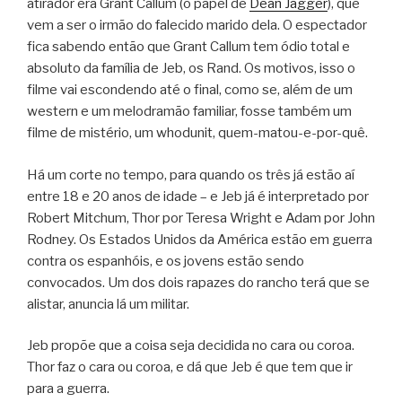
atirador era Grant Callum (o papel de
Dean Jagger
), que
vem a ser o irmão do falecido marido dela. O espectador
fica sabendo então que Grant Callum tem ódio total e
absoluto da família de Jeb, os Rand. Os motivos, isso o
filme vai escondendo até o final, como se, além de um
western e um melodramão familiar, fosse também um
filme de mistério, um whodunit, quem-matou-e-por-quê.
Há um corte no tempo, para quando os três já estão aí
entre 18 e 20 anos de idade – e Jeb já é interpretado por
Robert Mitchum, Thor por Teresa Wright e Adam por John
Rodney. Os Estados Unidos da América estão em guerra
contra os espanhóis, e os jovens estão sendo
convocados. Um dos dois rapazes do rancho terá que se
alistar, anuncia lá um militar.
Jeb propõe que a coisa seja decidida no cara ou coroa.
Thor faz o cara ou coroa, e dá que Jeb é que tem que ir
para a guerra.