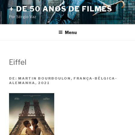
Pular
+ DE 50 ANOS DE FILMES
para
Por Sérgio Vaz
o
conteúdo
Menu
Eiffel
DE:
MARTIN BOURBOULON, FRANÇA-BÉLGICA-
ALEMANHA, 2021