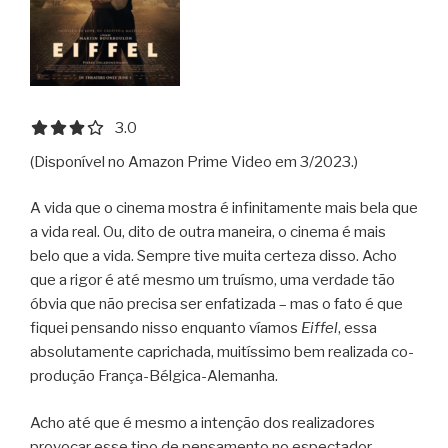
3.0 out of 5.0 stars
3.0
(Disponível no Amazon Prime Video em 3/2023.)
A vida que o cinema mostra é infinitamente mais bela que
a vida real. Ou, dito de outra maneira, o cinema é mais
belo que a vida. Sempre tive muita certeza disso. Acho
que a rigor é até mesmo um truísmo, uma verdade tão
óbvia que não precisa ser enfatizada – mas o fato é que
fiquei pensando nisso enquanto víamos
Eiffel
, essa
absolutamente caprichada, muitíssimo bem realizada co-
produção França-Bélgica-Alemanha.
Acho até que é mesmo a intenção dos realizadores
provocar esse tipo de pensamento no espectador,