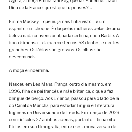
Agora, a moça Emma Mackey, que faz Adrienne… Mon
Dieu de la France, qu’est que tu penses?…
Emma Mackey – que eu jamais tinha visto – é um
espanto, um choque. É daquelas mulheres belas de uma
beleza nada convencional, nada certinha, nada Barbie. A
boca é imensa – ela parece ter uns 58 dentes, e dentes
grandões. Os lábios são grossos. Os olhos são
descomunais.
A moça é lindérrima.
Nasceu em Les Mans, França, outro dia mesmo, em
1996, filha de pai francês e mãe britânica, o que a faz
bilíngue de berço. Aos 17 anos, passou para o lado de lá
do Canal da Mancha, para estudar Língua e Literatura
Inglesas na Universidade de Leeds. Em março de 2023 –
com ridículos 27 aninhos apenas, portanto – tinha oito
títulos em sua filmografia, entre eles a nova versão de