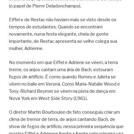
(o papel de Pierre Deladonchamps),
Eiffel e de Restac não haviam mais se visto desde os
tempos de estudantes. Quando se encontram
novamente, numa festa elegante, cheia de gente
importante, de Restac apresenta ao velho colega sua
mulher, Adrienne.
No momento em que Eiffel e Adriene se vêem, a terra
treme, os anjos cantam uma ária de Bach, estouram
fogos de artifício. É como quando Romeu e Julieta se
vêem no baile em Verona. Como Maria-Natalie Wood e
Tony-Richard Beymer se vêem na pista de dança em
Nova York em
West Side Story
(1961).
O diretor Martin Bourboulon de fato conseguiu criar um
clima de tremor de terra, de anjos cantando Bach, de
show de fogos de artifício, nessa primeira sequência que
mostra Eiffel e Adrienne frente a frente pela primeira vez