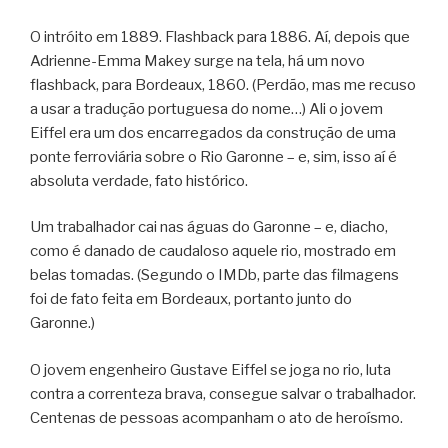
O intróito em 1889. Flashback para 1886. Aí, depois que
Adrienne-Emma Makey surge na tela, há um novo
flashback, para Bordeaux, 1860. (Perdão, mas me recuso
a usar a tradução portuguesa do nome…) Ali o jovem
Eiffel era um dos encarregados da construção de uma
ponte ferroviária sobre o Rio Garonne – e, sim, isso aí é
absoluta verdade, fato histórico.
Um trabalhador cai nas águas do Garonne – e, diacho,
como é danado de caudaloso aquele rio, mostrado em
belas tomadas. (Segundo o IMDb, parte das filmagens
foi de fato feita em Bordeaux, portanto junto do
Garonne.)
O jovem engenheiro Gustave Eiffel se joga no rio, luta
contra a correnteza brava, consegue salvar o trabalhador.
Centenas de pessoas acompanham o ato de heroísmo.