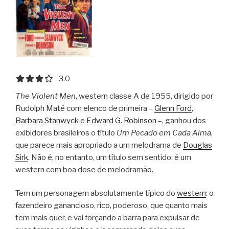
3.0 out of 5.0 stars
3.0
The Violent Men
, western classe A de 1955, dirigido por
Rudolph Maté com elenco de primeira –
Glenn Ford
,
Barbara Stanwyck
e
Edward G. Robinson
–, ganhou dos
exibidores brasileiros o título
Um Pecado em Cada Alma
,
que parece mais apropriado a um melodrama de
Douglas
Sirk
. Não é, no entanto, um título sem sentido: é um
western com boa dose de melodramão.
Tem um personagem absolutamente típico do
western
: o
fazendeiro ganancioso, rico, poderoso, que quanto mais
tem mais quer, e vai forçando a barra para expulsar de