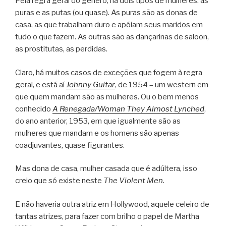
Pela regra geral do gênero, há dois tipos de mulheres: as
puras e as putas (ou quase). As puras são as donas de
casa, as que trabalham duro e apóiam seus maridos em
tudo o que fazem. As outras são as dançarinas de saloon,
as prostitutas, as perdidas.
Claro, há muitos casos de exceções que fogem à regra
geral, e está aí
Johnny Guitar
, de 1954 – um western em
que quem mandam são as mulheres. Ou o bem menos
conhecido
A Renegada/Woman They Almost Lynched
,
do ano anterior, 1953, em que igualmente são as
mulheres que mandam e os homens são apenas
coadjuvantes, quase figurantes.
Mas dona de casa, mulher casada que é adúltera, isso
creio que só existe neste
The Violent Men
.
E não haveria outra atriz em Hollywood, aquele celeiro de
tantas atrizes, para fazer com brilho o papel de Martha