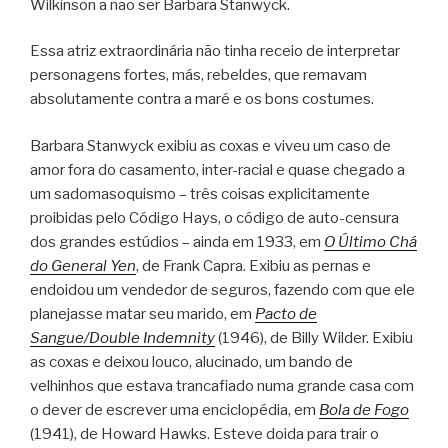
Wilkinson a não ser Barbara Stanwyck.
Essa atriz extraordinária não tinha receio de interpretar
personagens fortes, más, rebeldes, que remavam
absolutamente contra a maré e os bons costumes.
Barbara Stanwyck exibiu as coxas e viveu um caso de
amor fora do casamento, inter-racial e quase chegado a
um sadomasoquismo – três coisas explicitamente
proibidas pelo Código Hays, o código de auto-censura
dos grandes estúdios – ainda em 1933, em
O Último Chá
do General Yen
, de Frank Capra. Exibiu as pernas e
endoidou um vendedor de seguros, fazendo com que ele
planejasse matar seu marido, em
Pacto de
Sangue/Double Indemnity
(1946), de Billy Wilder. Exibiu
as coxas e deixou louco, alucinado, um bando de
velhinhos que estava trancafiado numa grande casa com
o dever de escrever uma enciclopédia, em
Bola de Fogo
(1941), de Howard Hawks. Esteve doida para trair o