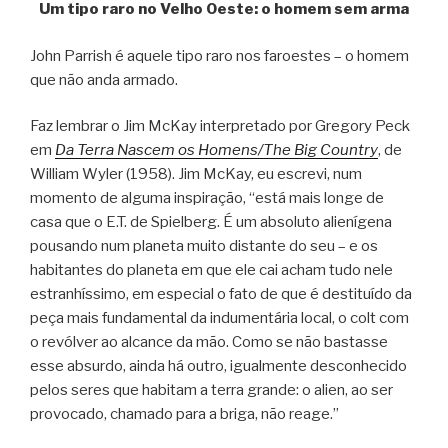
Um tipo raro no Velho Oeste: o homem sem arma
John Parrish é aquele tipo raro nos faroestes – o homem
que não anda armado.
Faz lembrar o Jim McKay interpretado por Gregory Peck
em
Da Terra Nascem os Homens/The Big Country
, de
William Wyler (1958). Jim McKay, eu escrevi, num
momento de alguma inspiração, “está mais longe de
casa que o E.T. de Spielberg. É um absoluto alienígena
pousando num planeta muito distante do seu – e os
habitantes do planeta em que ele cai acham tudo nele
estranhíssimo, em especial o fato de que é destituído da
peça mais fundamental da indumentária local, o colt com
o revólver ao alcance da mão. Como se não bastasse
esse absurdo, ainda há outro, igualmente desconhecido
pelos seres que habitam a terra grande: o alien, ao ser
provocado, chamado para a briga, não reage.”