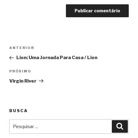
Navegação
Anterior
ANTERIOR
de
Lion: Uma Jornada Para Casa / Lion
Post
Próximo
PRÓXIMO
Virgin River
BUSCA
Pesquisar
Pesqu
por: