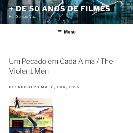
Pular
+ DE 50 ANOS DE FILMES
para
Por Sérgio Vaz
o
conteúdo
Menu
Um Pecado em Cada Alma / The
Violent Men
DE:
RUDOLPH MATÉ, EUA, 1955