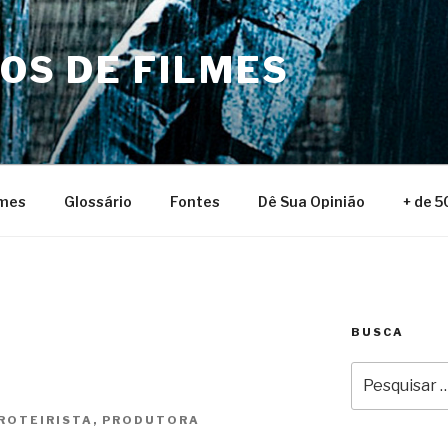
NOS DE FILMES
lmes
Glossário
Fontes
Dê Sua Opinião
+ de 5
BUSCA
Pesquisar
por:
 ROTEIRISTA, PRODUTORA