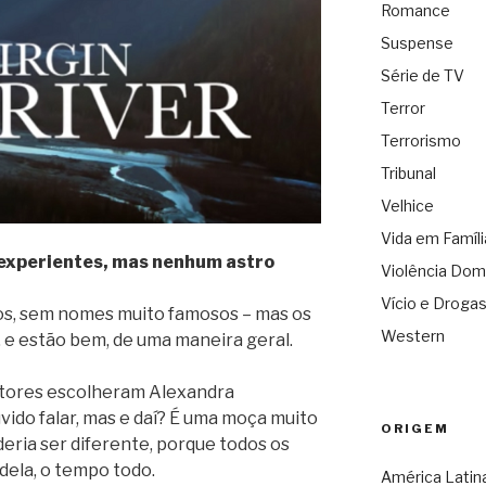
Romance
Suspense
Série de TV
Terror
Terrorismo
Tribunal
Velhice
Vida em Famíli
experientes, mas nenhum astro
Violência Dom
Vício e Droga
os, sem nomes muito famosos – mas os
Western
 e estão bem, de uma maneira geral.
dutores escolheram Alexandra
vido falar, mas e daí? É uma moça muito
ORIGEM
deria ser diferente, porque todos os
dela, o tempo todo.
América Latin