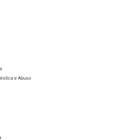
a
éstica e Abuso
s
a