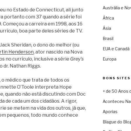
Austrália e No
u no Estado de Connecticut, ali junto
a portanto com 37 quando a série foi
África
. Começou a carreira em 1998, aos 16
Ásia
currículo, boa parte deles séries de TV.
Brasil
Jack Sheridan, o dono do melhor (ou
EUA e Canadá
rtin Henderson
, ator nascido na Nova
os no currículo, inclusive a série
Grey’s
Europa
do dr. Nathan Riggs.
BONS SITES
, o médico que trata de todos os
 Annette O’Toole interpreta Hope
+ de 50 Anos 
que, quando não está discutindo com Doc
da de cada um dos cidadãos. A rigor,
Aconteceu Na
ie se metem na vida dos outros, já que,
Aporias
bem pequenos, todo mundo conhece
Blague do Blo