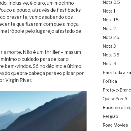
Nota 0.5
do, inclusive, é claro, um mocinho
Pouco a pouco, através de flashbacks
Nota 1
o do presente, vamos sabendo dos
Nota 1.5
ecente que fizeram com que a moça
Nota 2
 metrópole pelo lugarejo afastado de
Nota 2.5
Nota 3
r a morte. Não é um thriller – mas um
Nota 3.5
mínimo o cuidado para deixar o
Nota 4
e bem-vindos. Só no décimo e último
Para Toda a Fa
va do quebra-cabeça para explicar por
r Virgin River.
Política
Preto-e-Bran
QuasePornô
Racismo e Imi
Religião
Road Movies