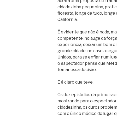
aceita uma proposta de trabal
cidadezinha pequenina, prati
floresta, longe de tudo, long
Califórnia.
É evidente que não é nada, ma
competente, no auge da força,
experiência, deixar um bom e
grande cidade, no caso a seg
Unidos, para se enfiar num lug
o espectador pense que Mel d
tomar essa decisão.
E é claro que teve.
Os dez episódios da primeira s
mostrando para o espectador 
cidadezinha, os duros problem
com o único médico do lugar qu