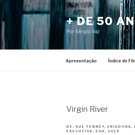
Pular
para
+ DE 50 A
o
conteúdo
Por Sérgio Vaz
Apresentação
Índice de Fi
Virgin River
DE:
SUE TENNEY, CRIADORA,
EXECUTIVA, EUA, 2019