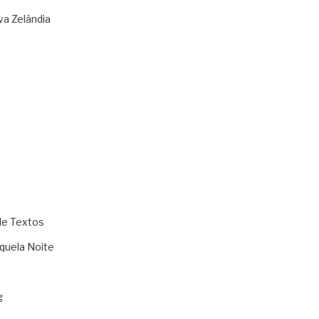
va Zelândia
de Textos
quela Noite
g