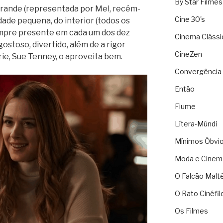
By Star Filmes
grande (representada por Mel, recém-
Cine 30's
dade pequena, do interior (todos os
mpre presente em cada um dos dez
Cinema Clássi
gostoso, divertido, além de a rigor
CineZen
rie, Sue Tenney, o aproveita bem.
Convergência 
Então
Fiume
Lítera-Múndi
Mínimos Óbvi
Moda e Cinem
O Falcão Malt
O Rato Cinéfil
Os Filmes