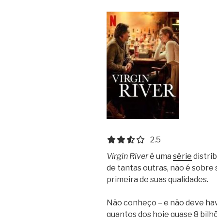
2.5 out of 5.0 stars
2.5
Virgin River
é uma
série
distri
de tantas outras, não é sobre s
primeira de suas qualidades.
Não conheço – e não deve hav
quantos dos hoje quase 8 bilh