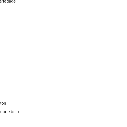
ariedade
gos
mor e ódio