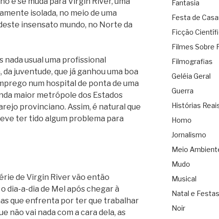
ho e se muda para Virgin River, uma
Fantasia
camente isolada, no meio de uma
Festa de Cas
e deste insensato mundo, no Norte da
Ficção Científ
Filmes Sobre 
s nada usual uma profissional
Filmografias
 da juventude, que já ganhou uma boa
Geléia Geral
mprego num hospital de ponta de uma
Guerra
unda maior metrópole dos Estados
Histórias Reai
arejo provinciano. Assim, é natural que
eve ter tido algum problema para
Homo
Jornalismo
Meio Ambient
Mudo
érie de Virgin River vão então
Musical
o dia-a-dia de Mel após chegar à
Natal e Festa
as que enfrenta por ter que trabalhar
Noir
e não vai nada com a cara dela, as