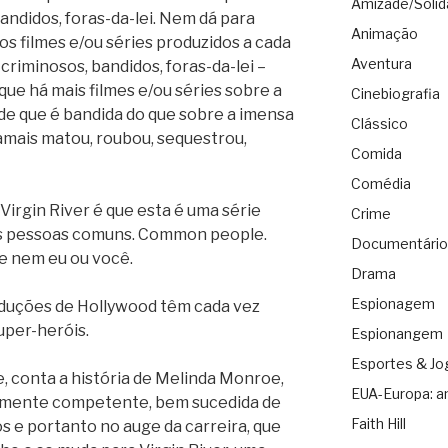
Amizade/Solid
 bandidos, foras-da-lei. Nem dá para
Animação
s filmes e/ou séries produzidos a cada
Aventura
, criminosos, bandidos, foras-da-lei –
 que há mais filmes e/ou séries sobre a
Cinebiografia
e que é bandida do que sobre a imensa
Clássico
amais matou, roubou, sequestrou,
Comida
Comédia
 Virgin River é que esta é uma série
Crime
as pessoas comuns. Common people.
Documentário
e nem eu ou você.
Drama
Espionagem
oduções de Hollywood têm cada vez
uper-heróis.
Espionangem
Esportes & Jo
e, conta a história de Melinda Monroe,
EUA-Europa: a
amente competente, bem sucedida de
Faith Hill
s e portanto no auge da carreira, que