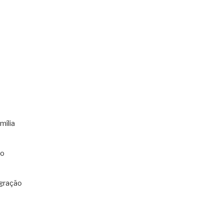
mília
co
gração