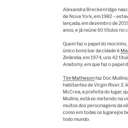
Alexandra Breckenridge nasce
de Nova York, em 1982 – estav
lançada, em dezembro de 2019
anos, e já reúne 60 títulos no 
Quem faz o papel do mocinho, 
único bom) bar da cidade é
Ma
Zelândia, em 1974, uns 42 títul
Anatomy
, em que faz o papel 
Tim Matheson
faz Doc Mullins
habitantes de Virgin River. E
McCrea, a prefeita do lugar, 
Mullins, está se metendo na vi
muitos dos personagens da sér
como em todas os lugarejos 
todo mundo.