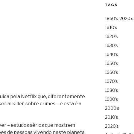
TAGS
1860's-2020's
1910's
1920's
1930's
1940's
1950's
1960's
1970's
1980's
buída pela Netflix que, diferentemente
1990's
erial killer, sobre crimes – e esta é a
2000's
2010's
er – estudos sérios que mostrem
2020's
ões de pessoas vivendo neste planeta