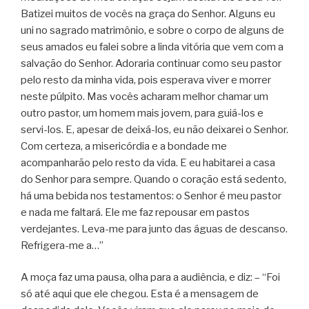
Batizei muitos de vocês na graça do Senhor. Alguns eu
uni no sagrado matrimônio, e sobre o corpo de alguns de
seus amados eu falei sobre a linda vitória que vem com a
salvação do Senhor. Adoraria continuar como seu pastor
pelo resto da minha vida, pois esperava viver e morrer
neste púlpito. Mas vocês acharam melhor chamar um
outro pastor, um homem mais jovem, para guiá-los e
servi-los. E, apesar de deixá-los, eu não deixarei o Senhor.
Com certeza, a misericórdia e a bondade me
acompanharão pelo resto da vida. E eu habitarei a casa
do Senhor para sempre. Quando o coração está sedento,
há uma bebida nos testamentos: o Senhor é meu pastor
e nada me faltará. Ele me faz repousar em pastos
verdejantes. Leva-me para junto das águas de descanso.
Refrigera-me a…”
A moça faz uma pausa, olha para a audiência, e diz: – “Foi
só até aqui que ele chegou. Esta é a mensagem de