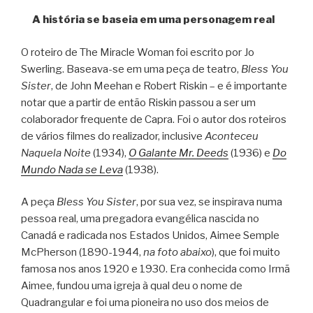
A história se baseia em uma personagem real
O roteiro de The Miracle Woman foi escrito por Jo
Swerling. Baseava-se em uma peça de teatro,
Bless You
Sister
, de John Meehan e Robert Riskin – e é importante
notar que a partir de então Riskin passou a ser um
colaborador frequente de Capra. Foi o autor dos roteiros
de vários filmes do realizador, inclusive
Aconteceu
Naquela Noite
(1934),
O Galante Mr. Deeds
(1936) e
Do
Mundo Nada se Leva
(1938).
A peça
Bless You Sister
, por sua vez, se inspirava numa
pessoa real, uma pregadora evangélica nascida no
Canadá e radicada nos Estados Unidos, Aimee Semple
McPherson (1890-1944,
na foto abaixo
), que foi muito
famosa nos anos 1920 e 1930. Era conhecida como Irmã
Aimee, fundou uma igreja à qual deu o nome de
Quadrangular e foi uma pioneira no uso dos meios de