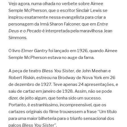
Vejo agora, numa olhada no verbete sobre Aimee
Semple McPherson, que o escritor Sinclair Lewis se
inspirou exatamente nessa evangelista para criar a
personagem da Irmã Sharon Falconer, que em
Entre
Deus e o Pecado
é interpretada pela maravilhosa Jean
Simmons.
O livro
Elmer Gantry
foi lançado em 1926, quando Aimee
Semple McPherson estava no auge da fama.
A peça de teatro
Bless You Sister
, de John Meehan e
Robert Riskin, estreou na Brodway de Nova York em 26
de dezembro de 1927. Teve apenas 24 apresentações, e
saiu de cartaz em janeiro de 1928. Assim, não se pode
dizer, de jeito algum, que tenha sido um sucesso.
Portanto, é estranhíssimo, incompreensível, que os
cartazes originais do filme trouxessem a frase “Um título
para uma maior bilheteria para o triunfo sensacional dos
palcos
Bless You Sister
”.