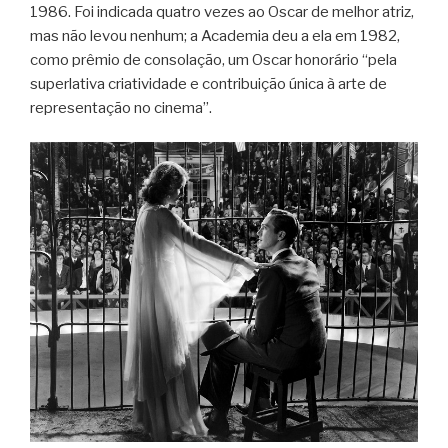
1986. Foi indicada quatro vezes ao Oscar de melhor atriz,
mas não levou nenhum; a Academia deu a ela em 1982,
como prêmio de consolação, um Oscar honorário “pela
superlativa criatividade e contribuição única à arte de
representação no cinema”.