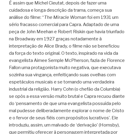
É assim que Michel Cieutat, depois de fazer uma
cuidadosa e longa descrição da trama, começa sua
análise do filme: “
The Miracle Woman
foi em 1931 um
sério fracasso comercial para Capra. Adaptado de uma
peça de John Meehan e Robert Riskin que havia triunfado
na Broadway em 1927 graças notadamente à
interpretação de Alice Brady, o filme não se beneficiou
da força do texto original. O texto, inspirado na vida da
evangelista Aimee Semple McPherson, fazia de Florence
Fallon uma protagonista muito negativa, que executava
sozinha sua vingança, enfeitiçando suas ovelhas com
espetáculos musicais e se tornando uma verdadeira
industrial da religião. Harry Cohn (o chefão da Columbia)
se opôs a essa versão muito brutal e Capra recuou diante
do ‘pensamento de que uma evangelista possuída pelo
mal pudesse deliberadamente explorar o nome de Cristo
e o fervor de seus fiéis com propósitos lucrativos’. Ele
introduziu, assim, um malvado de ‘derivação’ (Hornsby),
que permitiu oferecer à personagem interpretada por