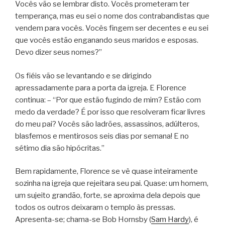
Vocês vão se lembrar disto. Vocês prometeram ter
temperança, mas eu sei o nome dos contrabandistas que
vendem para vocês. Vocês fingem ser decentes e eu sei
que vocês estão enganando seus maridos e esposas.
Devo dizer seus nomes?”
Os fiéis vão se levantando e se dirigindo
apressadamente para a porta da igreja. E Florence
continua: – “Por que estão fugindo de mim? Estão com
medo da verdade? É por isso que resolveram ficar livres
do meu pai? Vocês são ladrões, assassinos, adúlteros,
blasfemos e mentirosos seis dias por semana! E no
sétimo dia são hipócritas.”
Bem rapidamente, Florence se vê quase inteiramente
sozinha na igreja que rejeitara seu pai. Quase: um homem,
um sujeito grandão, forte, se aproxima dela depois que
todos os outros deixaram o templo às pressas.
Apresenta-se; chama-se Bob Hornsby (
Sam Hardy
), é