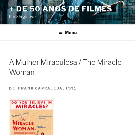
Pular
+ DE 50 ANOS DE FILMES
para
Por Sérgio Vaz
o
conteúdo
Menu
A Mulher Miraculosa / The Miracle
Woman
DE:
FRANK CAPRA, EUA, 1931