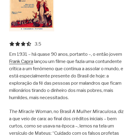
3.5 out of 5.0 stars
3.5
Em 1931 – há quase 90 anos, portanto –, o então jovem
Frank Capra
lançou um filme que fazia uma contundente
crítica a um fenômeno que continua a assolar o mundo, e
está especialmente presente do Brasil de hoje: a
exploração da fé das pessoas por malandros que ficam
milionários tirando o dinheiro dos mais pobres, mais
humildes, mais necessitados.
The Miracle Woman
, no Brasil
A Mulher Miraculosa
, diz
a que veio de cara: ao final dos créditos iniciais – bem
curtos, como se usava na época –, lemos na tela um
versículo de Mateus: “Cuidado com os falsos profetas