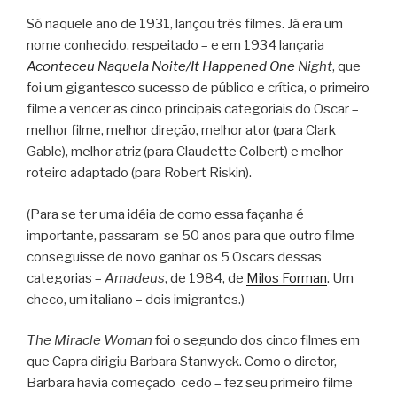
Só naquele ano de 1931, lançou três filmes. Já era um
nome conhecido, respeitado – e em 1934 lançaria
Aconteceu Naquela Noite/It Happened One
Night
, que
foi um gigantesco sucesso de público e crítica, o primeiro
filme a vencer as cinco principais categoriais do Oscar –
melhor filme, melhor direção, melhor ator (para Clark
Gable), melhor atriz (para Claudette Colbert) e melhor
roteiro adaptado (para Robert Riskin).
(Para se ter uma idéia de como essa façanha é
importante, passaram-se 50 anos para que outro filme
conseguisse de novo ganhar os 5 Oscars dessas
categorias –
Amadeus
, de 1984, de
Milos Forman
. Um
checo, um italiano – dois imigrantes.)
The Miracle Woman
foi o segundo dos cinco filmes em
que Capra dirigiu Barbara Stanwyck. Como o diretor,
Barbara havia começado cedo – fez seu primeiro filme