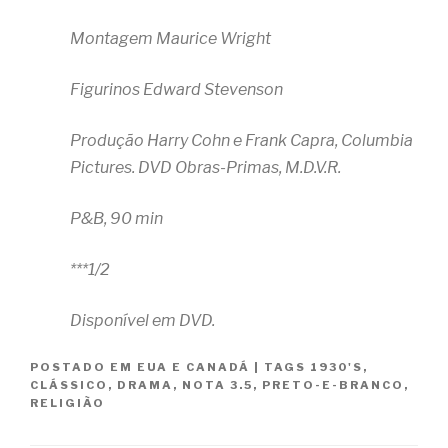
Montagem Maurice Wright
Figurinos Edward Stevenson
Produção Harry Cohn e Frank Capra, Columbia
Pictures. DVD Obras-Primas, M.D.V.R.
P&B, 90 min
***1/2
Disponível em DVD.
POSTADO EM
EUA E CANADÁ
|
TAGS
1930'S
,
CLÁSSICO
,
DRAMA
,
NOTA 3.5
,
PRETO-E-BRANCO
,
RELIGIÃO