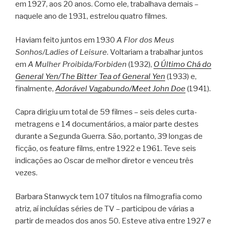
em 1927, aos 20 anos. Como ele, trabalhava demais –
naquele ano de 1931, estrelou quatro filmes.
Haviam feito juntos em 1930
A Flor dos Meus
Sonhos/Ladies of Leisure
. Voltariam a trabalhar juntos
em
A Mulher Proibida/Forbiden
(1932),
O Último Chá do
General Yen/The Bitter Tea of General Yen
(1933) e,
finalmente,
Adorável Vagabundo/Meet John Doe
(1941).
Capra dirigiu um total de 59 filmes – seis deles curta-
metragens e 14 documentários, a maior parte destes
durante a Segunda Guerra. São, portanto, 39 longas de
ficção, os feature films, entre 1922 e 1961. Teve seis
indicações ao Oscar de melhor diretor e venceu três
vezes.
Barbara Stanwyck tem 107 títulos na filmografia como
atriz, aí incluídas séries de TV – participou de várias a
partir de meados dos anos 50. Esteve ativa entre 1927 e