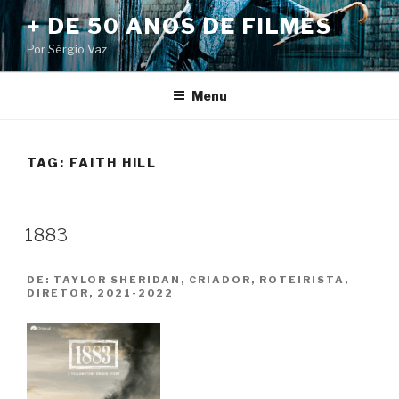
Pular
+ DE 50 ANOS DE FILMES
para
Por Sérgio Vaz
o
conteúdo
Menu
TAG:
FAITH HILL
1883
DE:
TAYLOR SHERIDAN, CRIADOR, ROTEIRISTA,
DIRETOR, 2021-2022