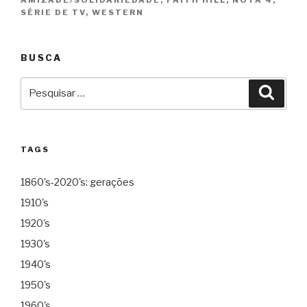
AMIZADE/SOLIDARIEDADE
,
FAITH HILL
,
NOTA 4
,
SÉRIE DE TV
,
WESTERN
BUSCA
Pesquisar
Pesqu
por:
TAGS
1860's-2020's: gerações
1910's
1920's
1930's
1940's
1950's
1960's