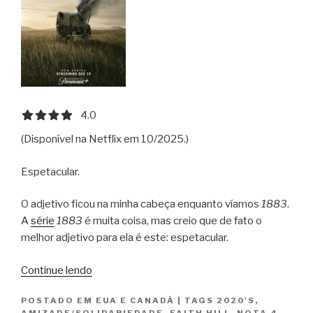
4.0 out of 5.0 stars
4.0
(Disponível na Netflix em 10/2025.)
Espetacular.
O adjetivo ficou na minha cabeça enquanto víamos
1883
.
A
série
1883
é muita coisa, mas creio que de fato o
melhor adjetivo para ela é este: espetacular.
“1883”
Continue lendo
POSTADO EM
EUA E CANADÁ
|
TAGS
2020'S
,