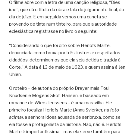
O filme abre com a letra de uma canção religiosa, “Dies
irae”, que dá o título da obra e fala do julgamento final, do
dia de juízo. E em seguida vemos uma caneta se
provendo de tinta num tinteiro, para que a autoridade
eclesiástica registrasse no livro o seguinte:
“Considerando o que foi dito sobre Herlofs Marte,
denunciada como bruxa por três ilustres e respeitados
cidadãos, determinamos que ela seja detida e trazida à
Corte.” A data é 13 de maio de 1623, e quem assina é Jen
Uhlen.
O roteiro – de autoria do próprio Dreyer mais Poul
Knudsen e Mogens Skot-Hansen, e baseado em
romance de Wiers Jenssens – é uma maravilha. Ele
primeiro focaliza Herlofs Marte (Anna Svierker,
na foto
acima
), a senhora idosa acusada de ser bruxa, como se
ela fosse a protagonista da história. Não, não é. Herlofs
Marte é importantíssima – mas ela serve também para