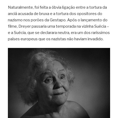
Naturalmente, foi feita a óbvia ligação entre a tortura da
anciã acusada de bruxa e a tortura dos opositores do
nazismo nos porões da Gestapo. Após o lançamento do
filme, Dreyer passaria uma temporada na vizinha Suécia –
e a Suécia, que se declarara neutra, era um dos raríssimos
países europeus que os nazistas não haviam invadido.