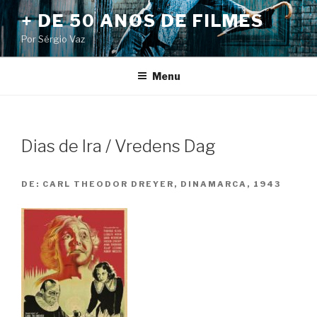
Pular
+ DE 50 ANOS DE FILMES
para
Por Sérgio Vaz
o
conteúdo
Menu
Dias de Ira / Vredens Dag
DE:
CARL THEODOR DREYER, DINAMARCA, 1943