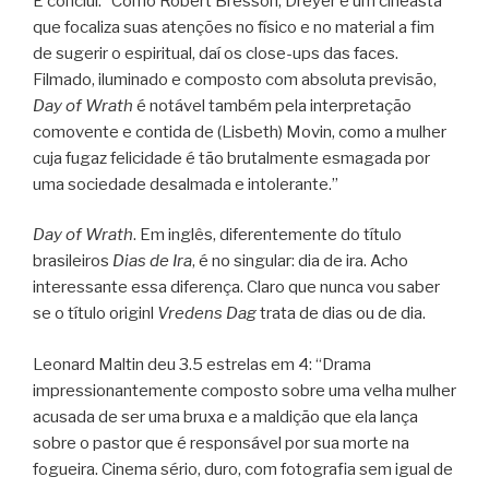
E conclui: “Como Robert Bresson, Dreyer é um cineasta
que focaliza suas atenções no físico e no material a fim
de sugerir o espiritual, daí os close-ups das faces.
Filmado, iluminado e composto com absoluta previsão,
Day of Wrath
é notável também pela interpretação
comovente e contida de (Lisbeth) Movin, como a mulher
cuja fugaz felicidade é tão brutalmente esmagada por
uma sociedade desalmada e intolerante.”
Day of Wrath
. Em inglês, diferentemente do título
brasileiros
Dias de Ira
, é no singular: dia de ira. Acho
interessante essa diferença. Claro que nunca vou saber
se o título originl
Vredens Dag
trata de dias ou de dia.
Leonard Maltin deu 3.5 estrelas em 4: “Drama
impressionantemente composto sobre uma velha mulher
acusada de ser uma bruxa e a maldição que ela lança
sobre o pastor que é responsável por sua morte na
fogueira. Cinema sério, duro, com fotografia sem igual de