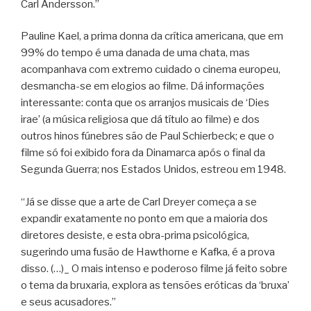
Carl Andersson.”
Pauline Kael, a prima donna da crítica americana, que em
99% do tempo é uma danada de uma chata, mas
acompanhava com extremo cuidado o cinema europeu,
desmancha-se em elogios ao filme. Dá informações
interessante: conta que os arranjos musicais de ‘Dies
irae’ (a música religiosa que dá título ao filme) e dos
outros hinos fúnebres são de Paul Schierbeck; e que o
filme só foi exibido fora da Dinamarca após o final da
Segunda Guerra; nos Estados Unidos, estreou em 1948.
“Já se disse que a arte de Carl Dreyer começa a se
expandir exatamente no ponto em que a maioria dos
diretores desiste, e esta obra-prima psicológica,
sugerindo uma fusão de Hawthorne e Kafka, é a prova
disso. (…)_ O mais intenso e poderoso filme já feito sobre
o tema da bruxaria, explora as tensões eróticas da ‘bruxa’
e seus acusadores.”