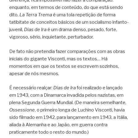
diferença, fica impossível não fazer a comparação:
enquanto, em termos de conteúdo, do que está sendo
dito,
La Terra Trema
é uma tola repetição de forma
tatibitate de conceitos básicos de um socialismo infanto-
juvenil,
Dias de Ira
é um drama denso, pesado, forte,
vigoroso, sério, inquietante, perturbador.
De fato não pretendia fazer comparações com as obras
iniciais do gigante Visconti, mas os textos… Há
momentos em que os textos se escrevem sozinhos,
apesar de nós mesmos.
É necessário realçar:
Dias de Ira
foi realizado e lançado
em 1943, com a Dinamarca invadida pelos nazistas, em
plena Segunda Guerra Mundial. (De maneira semelhante,
Ossessione
, o primeiro longa de Luchino Visconti, havia
sido filmado em 1942, para lançamento em 1943, a Itália,
aliada à Alemanha e ao Japão, em guerra contra
praticamente todo o resto do mundo.)