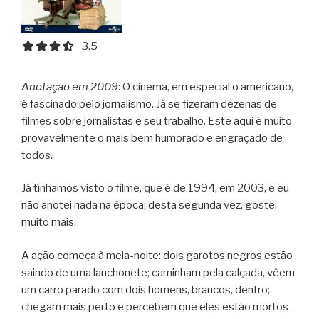
3.5 out of 5.0 stars
3.5
Anotação em 2009
: O cinema, em especial o americano,
é fascinado pelo jornalismo. Já se fizeram dezenas de
filmes sobre jornalistas e seu trabalho. Este aqui é muito
provavelmente o mais bem humorado e engraçado de
todos.
Já tínhamos visto o filme, que é de 1994, em 2003, e eu
não anotei nada na época; desta segunda vez, gostei
muito mais.
A ação começa à meia-noite: dois garotos negros estão
saindo de uma lanchonete; caminham pela calçada, vêem
um carro parado com dois homens, brancos, dentro;
chegam mais perto e percebem que eles estão mortos –