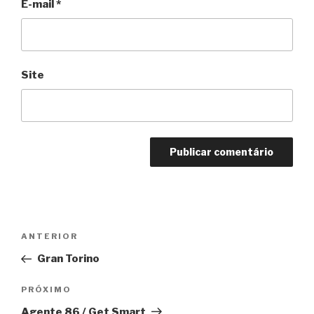
E-mail
*
Site
Navegação
Anterior
ANTERIOR
de
Gran Torino
Post
Próximo
PRÓXIMO
Agente 86 / Get Smart