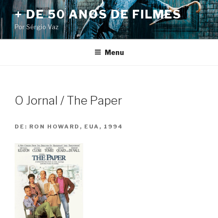
Pular
+ DE 50 ANOS DE FILMES
para
Por Sérgio Vaz
o
conteúdo
Menu
O Jornal / The Paper
DE:
RON HOWARD, EUA, 1994