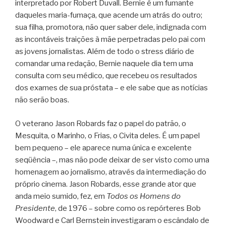
interpretado por Robert Duvall. Bernie é um fumante
daqueles maria-fumaça, que acende um atrás do outro;
sua filha, promotora, não quer saber dele, indignada com
as incontáveis traições à mãe perpetradas pelo pai com
as jovens jornalistas. Além de todo o stress diário de
comandar uma redação, Bernie naquele dia tem uma
consulta com seu médico, que recebeu os resultados
dos exames de sua próstata – e ele sabe que as notícias
não serão boas.
O veterano Jason Robards faz o papel do patrão, o
Mesquita, o Marinho, o Frias, o Civita deles. É um papel
bem pequeno – ele aparece numa única e excelente
seqüência –, mas não pode deixar de ser visto como uma
homenagem ao jornalismo, através da intermediação do
próprio cinema. Jason Robards, esse grande ator que
anda meio sumido, fez, em
Todos os Homens do
Presidente
, de 1976 – sobre como os repórteres Bob
Woodward e Carl Bernstein investigaram o escândalo de