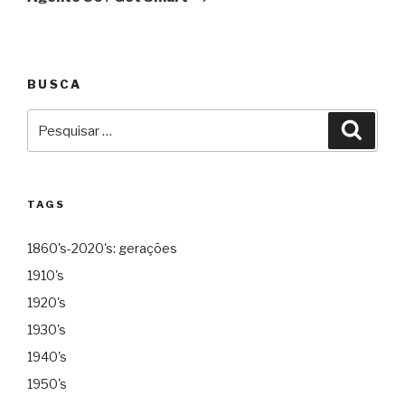
BUSCA
Pesquisar
Pesqu
por:
TAGS
1860's-2020's: gerações
1910's
1920's
1930's
1940's
1950's