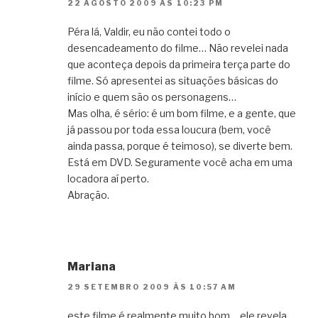
22 AGOSTO 2009 ÀS 10:23 PM
Péra lá, Valdir, eu não contei todo o
desencadeamento do filme… Não revelei nada
que aconteça depois da primeira terça parte do
filme. Só apresentei as situações básicas do
início e quem são os personagens…
Mas olha, é sério: é um bom filme, e a gente, que
já passou por toda essa loucura (bem, você
ainda passa, porque é teimoso), se diverte bem.
Está em DVD. Seguramente você acha em uma
locadora aí perto.
Abração.
Mariana
29 SETEMBRO 2009 ÀS 10:57 AM
este filme é realmente muito bom… ele revela