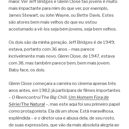
maior. Ver Jeff Bridges e Glenn Close tão jovens é muito
mais impactante para mim do que ver, por exemplo,
James Stewart, ou John Wayne, ou Bette Davis. Estes
são atores bem mais velhos do que eu: estou
acostumado a vê-los seja bem jovens, seja bem velhos.
Os dois são da minha geração. Jeff Bridges é de 1949;
estava, portanto com 36 anos – mas parece
incrivelmente mais novo. Glenn Close, de 1947, estava
com 38, mas também parece bem, bem mais jovem.
Baby face, os dois.
Glenn Close começara a carreira no cinema apenas três
anos antes, em 1982; já participara de filmes importantes
–
O Reencontro/The Big Chill
,
Um Homem Fora de
Série/The Natural
–, mas este aqui foi seu primeiro papel
como protagonista. Ela dá um show. Está maravilhosa,
esplêndida – e o diretor usa e abusa dela, de seu rosto,
de suas expressões, que vão da mais absoluta alegria ao