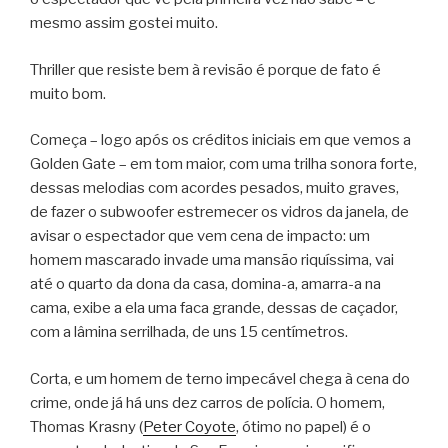
mesmo assim gostei muito.
Thriller que resiste bem à revisão é porque de fato é
muito bom.
Começa – logo após os créditos iniciais em que vemos a
Golden Gate – em tom maior, com uma trilha sonora forte,
dessas melodias com acordes pesados, muito graves,
de fazer o subwoofer estremecer os vidros da janela, de
avisar o espectador que vem cena de impacto: um
homem mascarado invade uma mansão riquíssima, vai
até o quarto da dona da casa, domina-a, amarra-a na
cama, exibe a ela uma faca grande, dessas de caçador,
com a lâmina serrilhada, de uns 15 centímetros.
Corta, e um homem de terno impecável chega à cena do
crime, onde já há uns dez carros de polícia. O homem,
Thomas Krasny (
Peter Coyote
, ótimo no papel) é o