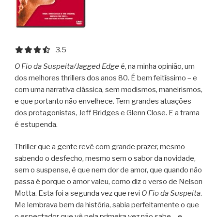
3.5 out of 5.0 stars
3.5
O Fio da Suspeita/Jagged Edge
é, na minha opinião, um
dos melhores thrillers dos anos 80. É bem feitíssimo – e
com uma narrativa clássica, sem modismos, maneirismos,
e que portanto não envelhece. Tem grandes atuações
dos protagonistas, Jeff Bridges e Glenn Close. E a trama
é estupenda.
Thriller que a gente revê com grande prazer, mesmo
sabendo o desfecho, mesmo sem o sabor da novidade,
sem o suspense, é que nem dor de amor, que quando não
passa é porque o amor valeu, como diz o verso de Nelson
Motta. Esta foi a segunda vez que revi
O Fio da Suspeita
.
Me lembrava bem da história, sabia perfeitamente o que
o espectador que vê pela primeira vez não sabe – e