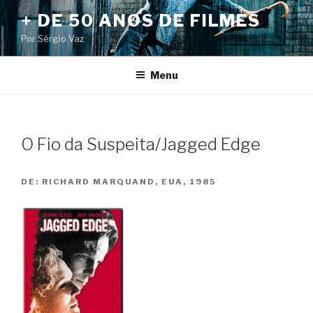
Pular
+ DE 50 ANOS DE FILMES
para
Por Sérgio Vaz
o
conteúdo
Menu
O Fio da Suspeita/Jagged Edge
DE:
RICHARD MARQUAND, EUA, 1985