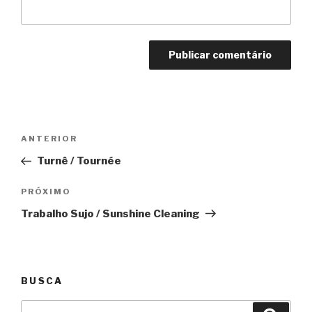
Navegação
Anterior
ANTERIOR
de
Turnê / Tournée
Post
Próximo
PRÓXIMO
Trabalho Sujo / Sunshine Cleaning
BUSCA
Pesquisar