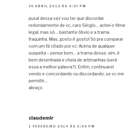
30 ABRIL 2012 ÀS 4:57 PM
puxa! dessa vez vou ter que discordar
redondamente de vc, caro Sérgio… achei o filme
legal, mas só… bastante óbvio e a trama
fraquinha. Mas, gosto é gosto! Só pra comparar
com um tb citado por vc: Acima de qualquer
suspeita – pense bem… a trama desse, sim, é
bem desenhada e cheia de artimanhas (será
essa a melhor palavra?). Enfim, continuarei
vendo e concordando ou discordando, se vc me
permitir…
abraço
claudemir
1 FEVEREIRO 2014 ÀS 2:46 PM