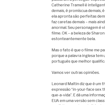
Catherine Tramell é inteligent
demais, é promíscua demais, 
ela apronta são perfeitas dem
faz caretas demais – mais aind
anormal. Seu personagem é vi
filme. OK – a beleza de Sharon
estonteantemente bela.
Mas o fato é que o filme me pa
porque a palavra inglesa tem 
português que melhor qualifica
Vamos ver outras opiniões.
Leonard Maltin diz que é um thr
expressão “in-your-face sex thr
que-a-vida”. E dá uma informa
EUA em uma versão sem classif