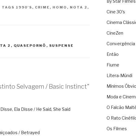
By Star Filmes
|
TAGS
1990'S
,
CRIME
,
HOMO
,
NOTA 2
,
Cine 30's
Cinema Clássi
CineZen
Convergência 
TA 2
,
QUASEPORNÔ
,
SUSPENSE
Então
Fiume
Lítera-Múndi
tinto Selvagem / Basic Instinct”
Mínimos Óbvi
Moda e Cinem
O Falcão Malt
Disse, Ela Disse / He Said, She Said
O Rato Cinéfil
Os Filmes
aiçoados / Betrayed