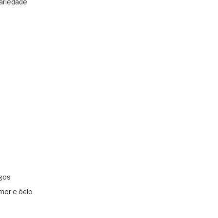
ariedade
gos
mor e ódio