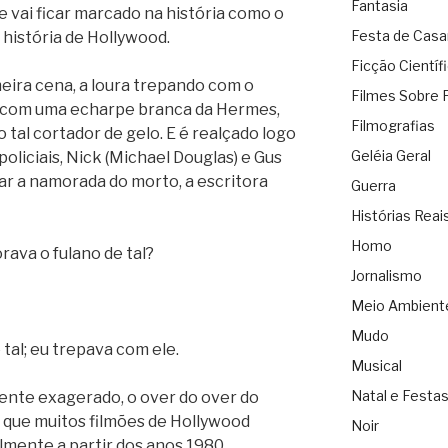
Fantasia
ue vai ficar marcado na história como o
Festa de Cas
a história de Hollywood.
Ficção Científ
imeira cena, a loura trepando com o
Filmes Sobre 
a com uma echarpe branca da Hermes,
Filmografias
tal cortador de gelo. E é realçado logo
Geléia Geral
oliciais, Nick (Michael Douglas) e Gus
ar a namorada do morto, a escritora
Guerra
Histórias Reai
Homo
ava o fulano de tal?
Jornalismo
Meio Ambient
Mudo
tal; eu trepava com ele.
Musical
Natal e Festa
mente exagerado, o over do over do
 que muitos filmões de Hollywood
Noir
mente a partir dos anos 1980.