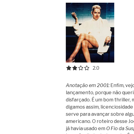
2.0 out of 5.0 stars
2.0
Anotação em 2001:
Enfim, vej
lançamento, porque não queri
disfarçado. É um bom thriller, 
digamos assim, licenciosidad
serve para avançar sobre alg
americano.
O roteiro desse J
já havia usado em
O Fio da Su