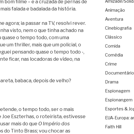
Amizade/Solid
um bom filme – e a cruzada de pernas de
ais falada e badalada da história.
Animação
Aventura
lme agora; ia passar na TV, resolvi rever.
Cinebiografia
nha visto, nem o que tinha achado na
Clássico
ou quase o tempo todo, com uma
 um thriller, mais que um policial, o
Comida
eguei pensando quase o tempo todo -,
Comédia
te ficar, nas locadoras de vídeo, na
Crime
Documentário
careta, babaca, depois de velho?
Drama
Espionagem
Espionangem
Esportes & Jo
retende, o tempo todo, ser o mais
Joe Eszterhas, o roteirista, estivesse
EUA-Europa: a
usar mais do que
O Império dos
Faith Hill
ôs do Tinto Brass; vou chocar as