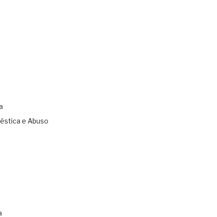
a
éstica e Abuso
s
a