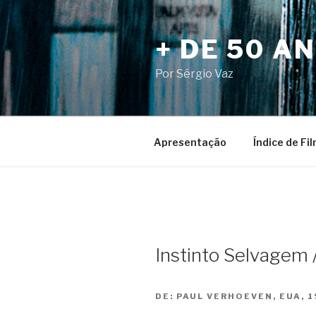
Pular
para
+ DE 50 A
o
conteúdo
Por Sérgio Vaz
Apresentação
Índice de Fi
Instinto Selvagem /
DE:
PAUL VERHOEVEN, EUA, 1