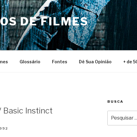
NOS DE FILMES
lmes
Glossário
Fontes
Dê Sua Opinião
+ de 5
BUSCA
 Basic Instinct
Pesquisar
por:
992