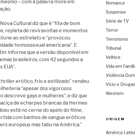
m mesmo – com a palavra
more
em
Romance
mação.
Suspense
Série de TV
Nova Cultural diz que é “fita de bom
Terror
e, repleta de reviravoltas e momentos
Stone ao estrelato e “provocou
Terrorismo
nidade homossexual americana”. E
Tribunal
tin: informa que a versão disponível em
Velhice
inemas brasileiros, com 42 segundos a
Vida em Famíli
os EUA”.
Violência Dom
riller erótico, frio e estilizado” rendeu
Vício e Droga
ilheteria “apesar dos vigorosos
Western
 descreve gays e mulheres”; e diz que
maciça de echarpes brancas da Hermes
oxo está no cerne do apelo do filme,
ertida com banhos de sangue eróticos
ORIGEM
ers europeus mas tabu na América.”
América Latin