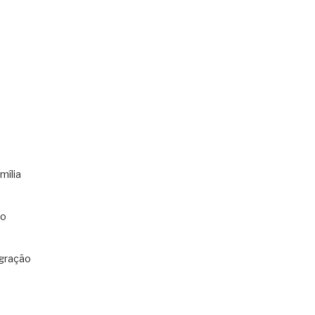
mília
co
gração