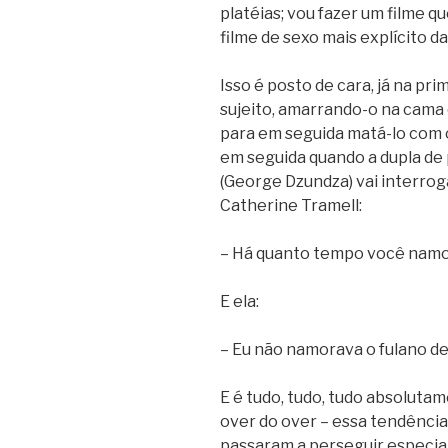
platéias; vou fazer um filme q
filme de sexo mais explícito d
Isso é posto de cara, já na pr
sujeito, amarrando-o na cam
para em seguida matá-lo com o 
em seguida quando a dupla de p
(George Dzundza) vai interrog
Catherine Tramell:
– Há quanto tempo você namor
E ela:
– Eu não namorava o fulano de 
E é tudo, tudo, tudo absoluta
over do over – essa tendência
passaram a perseguir especial