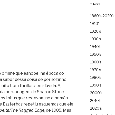
TAGS
1860's-2020's
1910's
1920's
1930's
1940's
1950's
1960's
1970's
o o filme que esnobei na época do
1980's
a saber dessa coisa de pornôzinho
1990's
muito bom thriller, sem dúvida. A,
e da personagem de Sharon Stone
2000's
uns tabus que restavam no cinemão
2010's
oe Eszterhas repetiu esquemas que ele
2020's
speita/The Ragged Edge
, de 1985. Mas