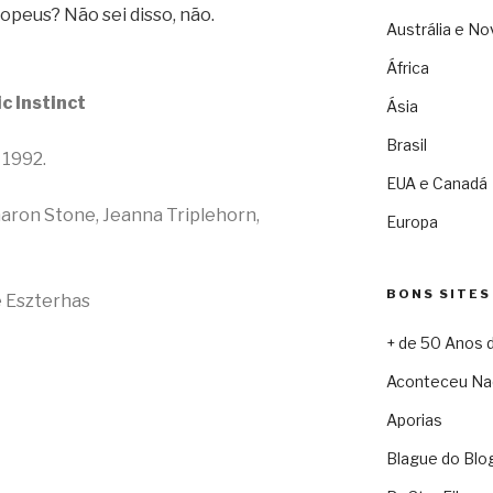
peus? Não sei disso, não.
Austrália e No
África
c Instinct
Ásia
Brasil
 1992.
EUA e Canadá
aron Stone, Jeanna Triplehorn,
Europa
BONS SITES
e Eszterhas
+ de 50 Anos 
Aconteceu Na
Aporias
Blague do Blo