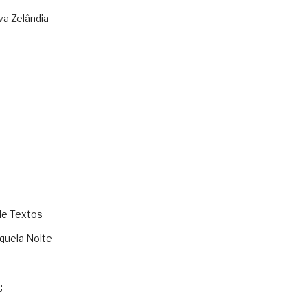
va Zelândia
de Textos
quela Noite
g