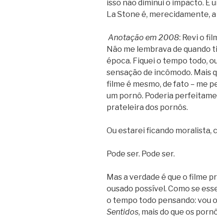
isso não diminui o impacto. É 
La Stone é, merecidamente, a m
Anotação em 2008
: Revi o fi
Não me lembrava de quando ti
época. Fiquei o tempo todo, 
sensação de incômodo. Mais que
filme é mesmo, de fato – me p
um pornô. Poderia perfeitamen
prateleira dos pornôs.
Ou estarei ficando moralista, 
Pode ser. Pode ser.
Mas a verdade é que o filme p
ousado possível. Como se esse 
o tempo todo pensando: vou o
Sentidos
, mais do que os porn