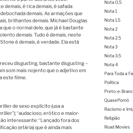
Nota 0.5
e demais, é rica demais, é safada
Nota 1
é debochada demais. As armações que
Nota 1.5
ais, brilhantes demais. Michael Douglas
a que o normal dele, que já é bastante
Nota 2
olento demais. Tudo é demais, neste
Nota 2.5
 Stone é demais, é verdade. Ela está
Nota 3
Nota 3.5
receu disgusting, bastante disgusting –
Nota 4
um som mais nojento que o adjetivo em
Para Toda a Fa
 este filme.
Política
Preto-e-Bran
QuasePornô
iller de sexo explícito (usa a
Racismo e Imi
iller”); “audacioso, erótico e maior-
Religião
ção interessante: “Lançado fora dos
Road Movies
icação (etária) que é ainda
mais