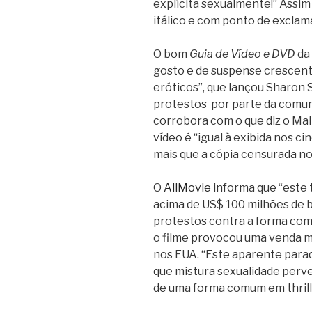
explícita sexualmente!” Assi
itálico e com ponto de excla
O bom
Guia de Vídeo e DVD
da 
gosto e de suspense crescent
eróticos”, que lançou Sharon 
protestos por parte da comu
corrobora com o que diz o Mal
vídeo é “igual à exibida nos c
mais que a cópia censurada n
O
AllMovie
informa que “este th
acima de US$ 100 milhões de b
protestos contra a forma como
o filme provocou uma venda 
nos EUA. “Este aparente parad
que mistura sexualidade perv
de uma forma comum em thrill