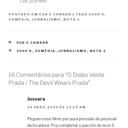
Cor, 109 min.
POSTADO EM
EUA E CANADÁ
|
TAGS
2000'S
,
COMÉDIA
,
JORNALISMO
,
NOTA 2
CATEGORIAS
EUA E CANADÁ
TAGS
2000'S
,
COMÉDIA
,
JORNALISMO
,
NOTA 2
16 Comentários para “O Diabo Veste
Prada / The Devil Wears Prada”
Jussara
26 ABRIL 2009 ÀS 12:19 AM
Peguei esse filme por pura pressão do pessoal
da locadora. Pra completar o pacote de leve 5