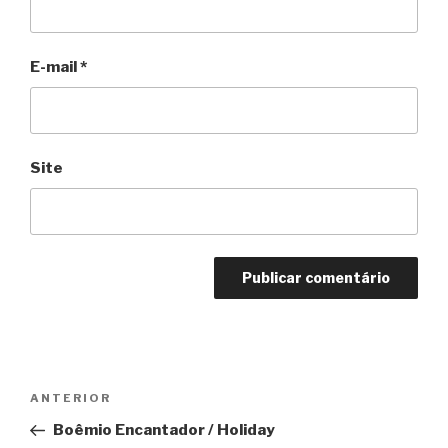
E-mail
*
Site
Navegação
Anterior
ANTERIOR
de
Boêmio Encantador / Holiday
Post