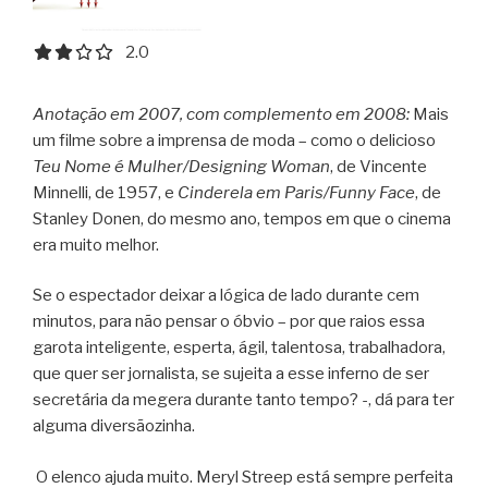
2.0 out of 5.0 stars
2.0
Anotação em 2007, com complemento em 2008:
Mais
um filme sobre a imprensa de moda – como o delicioso
Teu Nome é Mulher/Designing Woman
, de Vincente
Minnelli, de 1957, e
Cinderela em Paris/Funny Face
, de
Stanley Donen, do mesmo ano, tempos em que o cinema
era muito melhor.
Se o espectador deixar a lógica de lado durante cem
minutos, para não pensar o óbvio – por que raios essa
garota inteligente, esperta, ágil, talentosa, trabalhadora,
que quer ser jornalista, se sujeita a esse inferno de ser
secretária da megera durante tanto tempo? -, dá para ter
alguma diversãozinha.
O elenco ajuda muito. Meryl Streep está sempre perfeita