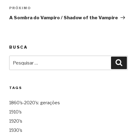
Próximo
PRÓXIMO
A Sombra do Vampiro / Shadow of the Vampire
BUSCA
Pesquisar
Pesqu
por:
TAGS
1860's-2020's: gerações
1910's
1920's
1930's