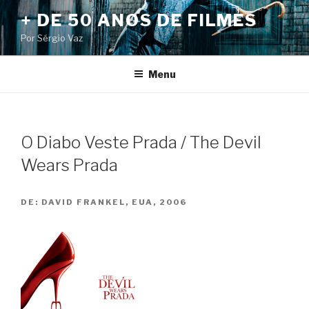
Pular
+ DE 50 ANOS DE FILMES
para
Por Sérgio Vaz
o
conteúdo
Menu
O Diabo Veste Prada / The Devil
Wears Prada
DE:
DAVID FRANKEL, EUA, 2006