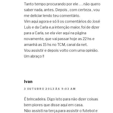
Tanto tempo procurando por ele . . . não quero
saber nada, antes. Depois , com certeza , vou
me deliciar lendo teu comentário.
Vim aqui agora e só li os comentários do José
Luís e da Carla e,a intenção maior, foi de dizer
para a Carla, se ela vier aqui na página
novamente, que vai passar hoje as 22 hs e
amanhã as 15 hs no TCM, canal da net.
Vou assistir e depois volto com uma opinião.
Um abraço !!
Ivan
3 OUTUBRO 2013 ÀS 9:03 AM
É brincadeira. Digo isto para não dizer coisas
bem piores que disse aqui em casa.
Não assisti na terça,para assistir o futebol e