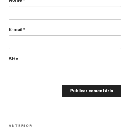
Nome
*
E-mail
*
Site
Navegação
Anterior
ANTERIOR