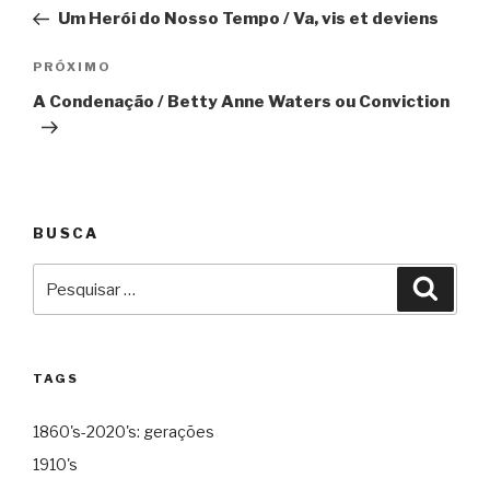
de
Um Herói do Nosso Tempo / Va, vis et deviens
Post
Próximo
PRÓXIMO
A Condenação / Betty Anne Waters ou Conviction
BUSCA
Pesquisar
Pesqu
por:
TAGS
1860's-2020's: gerações
1910's