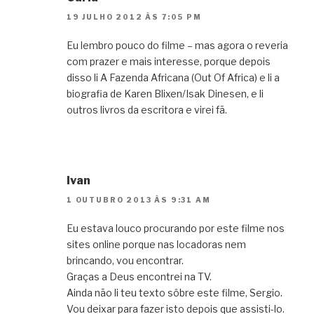
19 JULHO 2012 ÀS 7:05 PM
Eu lembro pouco do filme – mas agora o reveria
com prazer e mais interesse, porque depois
disso li A Fazenda Africana (Out Of Africa) e li a
biografia de Karen Blixen/Isak Dinesen, e li
outros livros da escritora e virei fã.
Ivan
1 OUTUBRO 2013 ÀS 9:31 AM
Eu estava louco procurando por este filme nos
sites online porque nas locadoras nem
brincando, vou encontrar.
Graças a Deus encontrei na TV.
Ainda não li teu texto sôbre este filme, Sergio.
Vou deixar para fazer isto depois que assisti-lo.