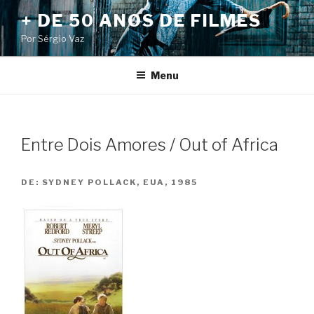
Pular
+ DE 50 ANOS DE FILMES
para
Por Sérgio Vaz
o
conteúdo
Menu
Entre Dois Amores / Out of Africa
DE:
SYDNEY POLLACK, EUA, 1985