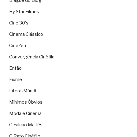
Blague do Blog
By Star Filmes
Cine 30's
Cinema Clássico
CineZen
Convergência Cinéfila
Então
Fiume
Lítera-Múndi
Mínimos Óbvios
Moda e Cinema
O Falcão Maltês
O Rato Cinéfilo