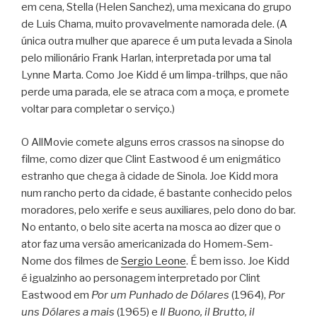
em cena, Stella (Helen Sanchez), uma mexicana do grupo
de Luis Chama, muito provavelmente namorada dele. (A
única outra mulher que aparece é um puta levada a Sinola
pelo milionário Frank Harlan, interpretada por uma tal
Lynne Marta. Como Joe Kidd é um limpa-trilhps, que não
perde uma parada, ele se atraca com a moça, e promete
voltar para completar o serviço.)
O AllMovie comete alguns erros crassos na sinopse do
filme, como dizer que Clint Eastwood é um enigmático
estranho que chega à cidade de Sinola. Joe Kidd mora
num rancho perto da cidade, é bastante conhecido pelos
moradores, pelo xerife e seus auxiliares, pelo dono do bar.
No entanto, o belo site acerta na mosca ao dizer que o
ator faz uma versão americanizada do Homem-Sem-
Nome dos filmes de
Sergio Leone
. É bem isso. Joe Kidd
é igualzinho ao personagem interpretado por Clint
Eastwood em
Por um Punhado de Dólares
(1964),
Por
uns Dólares a mais
(1965) e
Il Buono, il Brutto, il