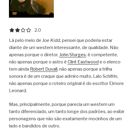
2.0 out of 5.0 stars
2.0
Lá pelo meio de
Joe Kidd
, pensei que poderia estar
diante de um western interessante, de qualidade. Não
apenas porque o diretor,
John Sturges
, é competente,
não apenas porque o astro é
Clint Eastwood
e o elenco
tem ainda
Robert Duvall
, não apenas porque a trilha
sonora é de um craque que admiro muito, Lalo Schifrin,
não apenas porque o roteiro original é do escritor Elmore
Leonard.
Mas, principalmente, porque parecia um western um
tanto diferenciado, um tanto longe dos padrões, ao exibir
personagens que não são exatamente mocinhos de um
lado e bandidos de outro.