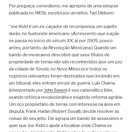
Por preguiça, comodismo, me aproprio de uma sinopse
publicada no IMDb, escrita por um leitor, Tad Dibbern:
“Joe Kidd é um ex-caçador de recompensa, um sujeito
durão, no Sudoeste americano. (
Acrescento que a ação
se passa no início do século XX, aí por 1905, pouco
antes, portanto, da Revolução Mexicana.
) Quando um
bando de mexicanos descobre que seus títulos de
propriedade de terras não são reconhecidos (
por um juiz
da cidade de Sinola, no Novo México
) e todos os
registros relevantes foram destruídos num incêndio em
um tribunal, eles entram em pé de guerra. Luis Chama
(interpretado por
John Saxon
) é seu carismático líder,
usando retórica revolucionária e exigindo reforma agrária.
Um rico proprietário de terras com interesse na área em
disputa, Frank Harlan (Robert Duvall), decide resolver as
coisas do seu jeito. Ele agrupa um bando de assassinos e
quer que Joe Kidd o ajude a localizar onde Chama se