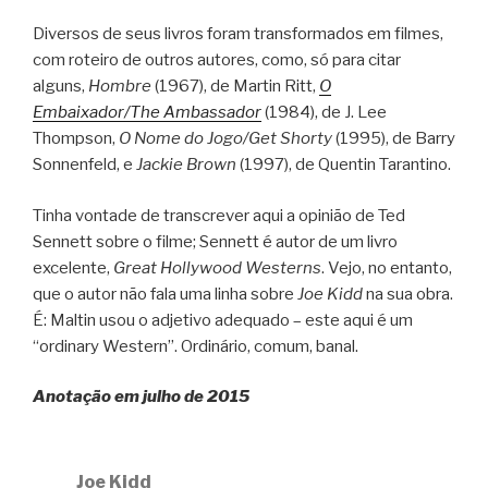
Diversos de seus livros foram transformados em filmes,
com roteiro de outros autores, como, só para citar
alguns,
Hombre
(1967), de Martin Ritt,
O
Embaixador/The Ambassador
(1984), de J. Lee
Thompson,
O Nome do Jogo/Get Shorty
(1995), de Barry
Sonnenfeld, e
Jackie Brown
(1997), de Quentin Tarantino.
Tinha vontade de transcrever aqui a opinião de Ted
Sennett sobre o filme; Sennett é autor de um livro
excelente,
Great Hollywood Westerns
. Vejo, no entanto,
que o autor não fala uma linha sobre
Joe Kidd
na sua obra.
É: Maltin usou o adjetivo adequado – este aqui é um
“ordinary Western”. Ordinário, comum, banal.
Anotação em julho de 2015
Joe Kidd