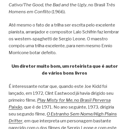
Cativo/The Good, the Bad and the Ugly
, no Brasil
Três
Homens em Conflito
(1966).
Até mesmo o fato de a trilha ser escrita pelo excelente
pianista, arranjador e compositor Lalo Schifrin faz lembrar
os western-spaghetti de Sergio Leone. O maestro
compôs uma trilha excelente, para nem mesmo Ennio
Morricone botar defeito.
Um diretor muito bom, um roteirista que é autor
de vários bons livros
É interessante notar que, quando este Joe Kidd foi
lançado, em 1972, Clint Eastwood já havia dirigido seu
primeiro filme,
Play Misty for Me
, no
Brasil Perversa
Paixão
, que é de 1971. No ano seguinte, 1973, dirigiria
seu segundo filme,
O Estranho Sem Nome/High Plains
Drifter
, em que interpreta um personagem bastante
parecido com o dos filmes de Sergio Leone e com este