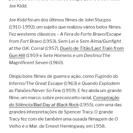
Joe Kidd.
Joe Kidd
foi um dos últimos filmes de John Sturges
(1910-1992), um sujeito que realizou vários belos filmes.
Fez westerns clássicos –
A Fera do Forte Bravo/Escape
from Fort Bravo
(1953),
Sem Lei e Sem Alma/Gunfight
at the O.K. Corral
(1957),
Duelo de Titãs/Last Train from
Gun Hill
(1959 e
Sete Homens e um Destino/The
Magnificent Seven
(1960).
Dirigiu bons filmes de guerra e ação, como
Fugindo do
Inferno/The Great Escape
(1963) e
Quando Explodem
as Paixões/Never So Few
(1959). E fez ainda um grande
filme, um marco, sobre preconceito racial,
Conspiração
do Silêncio/Bad Day at Black Rock
(1955), com uma das
grandes interpretações de Spencer Tracy. O grande
Tracy fez com ele também uma ousada filmagem de
O
Velho e o Mar
, de Ernest Hemingway, em 1958.