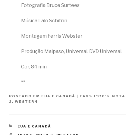
Fotografia Bruce Surtees
Música Lalo Schifrin
Montagem Ferris Webster
Produção Malpaso, Universal. DVD Universal.
Cor, 84 min
**
POSTADO EM
EUA E CANADÁ
|
TAGS
1970'S
,
NOTA
2
,
WESTERN
CATEGORIAS
EUA E CANADÁ
TAGS
1970'S
,
NOTA 2
,
WESTERN