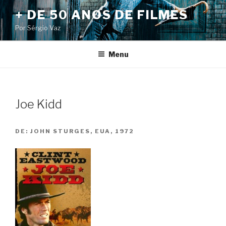
Pular
+ DE 50 ANOS DE FILMES
para
Por Sérgio Vaz
o
conteúdo
Menu
Joe Kidd
DE:
JOHN STURGES, EUA, 1972