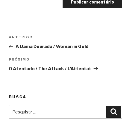
Navegação
Anterior
ANTERIOR
de
A Dama Dourada / Woman in Gold
Post
Próximo
PRÓXIMO
O Atentado / The Attack / L’Attentat
BUSCA
Pesquisar
Pesqu
por: