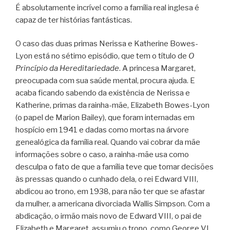
É absolutamente incrível como a família real inglesa é
capaz de ter histórias fantásticas.
O caso das duas primas Nerissa e Katherine Bowes-
Lyon está no sétimo episódio, que tem o título de
O
Princípio da Hereditariedade
. A princesa Margaret,
preocupada com sua saúde mental, procura ajuda. E
acaba ficando sabendo da existência de Nerissa e
Katherine, primas da rainha-mãe, Elizabeth Bowes-Lyon
(o papel de Marion Bailey), que foram internadas em
hospício em 1941 e dadas como mortas na árvore
genealógica da família real. Quando vai cobrar da mãe
informações sobre o caso, a rainha-mãe usa como
desculpa o fato de que a família teve que tomar decisões
às pressas quando o cunhado dela, o rei Edward VIII,
abdicou ao trono, em 1938, para não ter que se afastar
da mulher, a americana divorciada Wallis Simpson. Com a
abdicação, o irmão mais novo de Edward VIII, o pai de
Elizabeth e Margaret, assumiu o trono, como George VI.