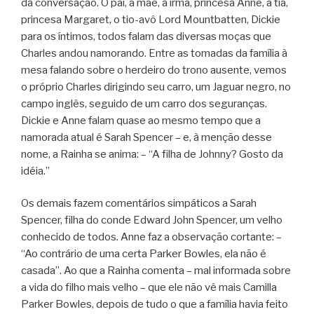
da conversação. O pai, a mãe, a irmã, princesa Anne, a tia,
princesa Margaret, o tio-avô Lord Mountbatten, Dickie
para os íntimos, todos falam das diversas moças que
Charles andou namorando. Entre as tomadas da família à
mesa falando sobre o herdeiro do trono ausente, vemos
o próprio Charles dirigindo seu carro, um Jaguar negro, no
campo inglês, seguido de um carro dos seguranças.
Dickie e Anne falam quase ao mesmo tempo que a
namorada atual é Sarah Spencer – e, à menção desse
nome, a Rainha se anima: – “A filha de Johnny? Gosto da
idéia.”
Os demais fazem comentários simpáticos a Sarah
Spencer, filha do conde Edward John Spencer, um velho
conhecido de todos. Anne faz a observação cortante: –
“Ao contrário de uma certa Parker Bowles, ela não é
casada”. Ao que a Rainha comenta – mal informada sobre
a vida do filho mais velho – que ele não vê mais Camilla
Parker Bowles, depois de tudo o que a família havia feito