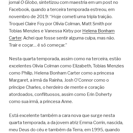
jornal
O Globo
, sintetizou com maestria em um post no
Facebook, quando a terceira temporada estreou, em
novembro de 2019: “Hoje cometi uma tripla traição.
Troquei Claire Foy por Olívia Colman, Matt Smith por
Tobias Menzies e Vanessa Kirby por
Helena Bonham
Carter
. Achei que fosse sentir alguma culpa, mas não.
Trair e coçar… é só começar.”
Nesta quarta temporada, assim como na terceira, estão
excelentes Olivia Colman como Elizabeth, Tobias Menzies
como Philip, Helena Bonham Carter como a princesa
Margaret, a irmã da Rainha, Josh O’Connor como o
príncipe Charles, o herdeiro de mente e coração
atordoados, conflituosos, assim como Erin Doherty
como sua irmã, a princesa Anne.
Está excelente também a cara nova que surge nesta
quarta temporada, a da jovem atriz Emma Corrin, nascida,
meu Deus do céu e também da Terra, em 1995, quando