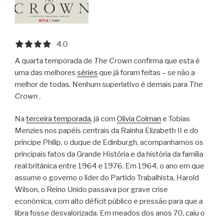
4.0 out of 5.0 stars
4.0
A quarta temporada de
The Crown
confirma que esta é
uma das melhores
séries
que já foram feitas – se não a
melhor de todas. Nenhum superlativo é demais para
The
Crown
.
Na
terceira temporada
, já com
Olivia Colman
e Tobias
Menzies nos papéis centrais da Rainha Elizabeth II e do
príncipe Philip, o duque de Edinburgh, acompanhamos os
principais fatos da Grande História e da história da família
real britânica entre 1964 e 1976. Em 1964, o ano em que
assume o governo o líder do Partido Trabalhista, Harold
Wilson, o Reino Unido passava por grave crise
econômica, com alto déficit público e pressão para que a
libra fosse desvalorizada. Em meados dos anos 70, caiu o