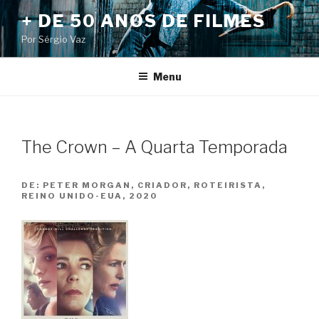
Pular
+ DE 50 ANOS DE FILMES
para
Por Sérgio Vaz
o
conteúdo
Menu
The Crown – A Quarta Temporada
DE:
PETER MORGAN, CRIADOR, ROTEIRISTA,
REINO UNIDO-EUA, 2020