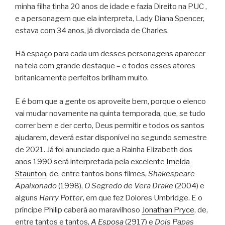
minha filha tinha 20 anos de idade e fazia Direito na PUC ,
e a personagem que ela interpreta, Lady Diana Spencer,
estava com 34 anos, já divorciada de Charles.
Há espaço para cada um desses personagens aparecer
na tela com grande destaque – e todos esses atores
britanicamente perfeitos brilham muito.
E é bom que a gente os aproveite bem, porque o elenco
vai mudar novamente na quinta temporada, que, se tudo
correr bem e der certo, Deus permitir e todos os santos
ajudarem, deverá estar disponível no segundo semestre
de 2021. Já foi anunciado que a Rainha Elizabeth dos
anos 1990 será interpretada pela excelente
Imelda
Staunton
, de, entre tantos bons filmes,
Shakespeare
Apaixonado
(1998),
O Segredo de Vera Drake
(2004) e
alguns
Harry Potter
, em que fez Dolores Umbridge. E o
príncipe Philip caberá ao maravilhoso
Jonathan Pryce
, de,
entre tantos e tantos,
A Esposa
(2917) e
Dois Papas