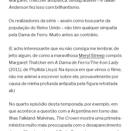
Margaret Thatcher antipática, desagradável – e Gillian
Anderson fez isso com brilhantismo.
Os realizadores da série – assim como boa parte da
população do Reino Unido – não têm qualquer simpatia
pela Dama de Ferro. Muito antes ao contrário.
(E acho interessante que eu não consiga me lembrar, de
jeito algum, de como a maravilhosa
Meryl Streep
compôs
Margaret Thatcher em
A Dama de Ferro/The Iron Lady
(2011), de Phyllida Lloyd. Na época em que vimos o filme,
não me animei a escrever sobre ele, provavelmente por
causa de minha profunda antipatia pela figura retratada
ali.)
No quarto episódio desta temporada, por exemplo, em
que acontece a questão com a Argentina em torno das
Ilhas Falkland-Malvinas,
The Crown
mostra uma primeira-
ministra muito mais preocupada com o desaparecimento