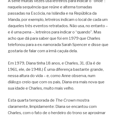
A série muitas vezes usa letreiros para indicar o “onde”:
naquela sequência que reúne e alterna tomadas
passadas na Escócia, na Islândia e na República da
Irlanda, por exemplo, letreiros indicam o local de cada um
daqueles três eventos retratados. Não usa, no entanto –
e é uma pena –, letreiros para indicar o “quando”. Mas
acho que dá para saber que foi em 1979 que Charles
telefonou para a ex-namorada Sarah Spencer e disse que
gostaria de falar com a irmã caçula dela.
Em 1979, Diana tinha 18 anos, e Charles, 31. (Ela é de
1961, ele, de 1948.) É uma diferença bastante grande,
nessa altura do vida – e, como Anne observa, num
diálogo creio que com os pais, Diana era mais nova que
sua idade e Charles, muito mais velho.
Esta quarta temporada de
The Crown
mostra
claramente, limpidamente: Diana se encantou com
Charles, com o fato de o herdeiro do trono se aproximar