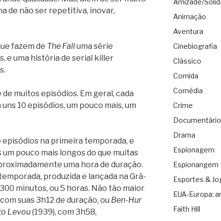
Amizade/Solid
a de não ser repetitiva, inovar,
Animação
Aventura
 que fazem de
The Fall
uma série
Cinebiografia
, e uma história de serial killer
Clássico
s.
Comida
Comédia
 de muitos episódios. Em geral, cada
 uns 10 episódios, um pouco mais, um
Crime
Documentário
Drama
episódios na primeira temporada, e
Espionagem
s um pouco mais longos do que muitas
aproximadamente uma hora de duração.
Espionangem
 temporada, produzida e lançada na Grã-
Esportes & Jo
300 minutos, ou 5 horas. Não tão maior
EUA-Europa: a
 com suas 3h12 de duração, ou
Ben-Hur
Faith Hill
to Levou
(1939), com 3h58,