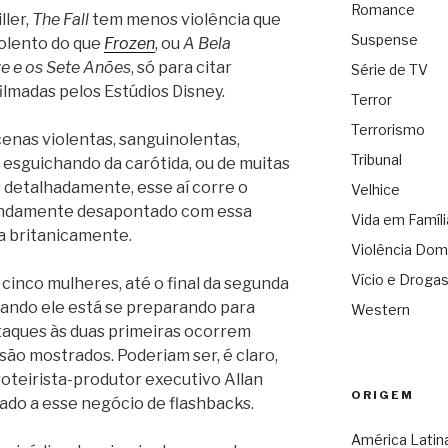
Romance
ller,
The Fall
tem menos violência que
Suspense
iolento do que
Frozen
, ou
A Bela
e e os Sete Anões
, só para citar
Série de TV
filmadas pelos Estúdios Disney.
Terror
Terrorismo
enas violentas, sanguinolentas,
Tribunal
 esguichando da carótida, ou de muitas
as detalhadamente, esse aí corre o
Velhice
ofundamente desapontado com essa
Vida em Famíli
da britanicamente.
Violência Dom
Vício e Droga
cinco mulheres, até o final da segunda
ando ele está se preparando para
Western
 ataques às duas primeiras ocorrem
são mostrados. Poderiam ser, é claro,
roteirista-produtor executivo Allan
ORIGEM
ado a esse negócio de flashbacks.
América Latin