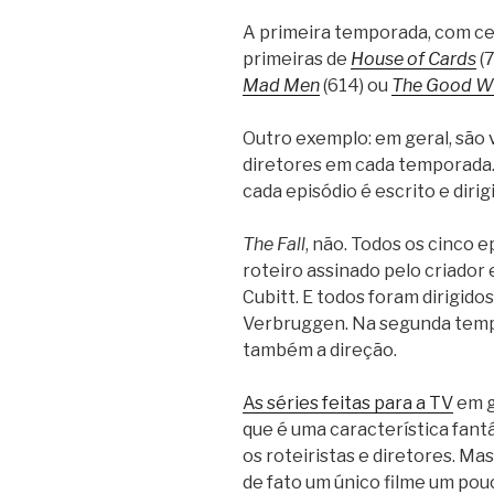
A primeira temporada, com ce
primeiras de
House of Cards
(7
Mad Men
(614) ou
The Good W
Outro exemplo: em geral, são v
diretores em cada temporada. O
cada episódio é escrito e diri
The Fall
, não. Todos os cinco 
roteiro assinado pelo criador 
Cubitt. E todos foram dirigido
Verbruggen. Na segunda tempo
também a direção.
As séries feitas para a TV
em g
que é uma característica fantá
os roteiristas e diretores. Ma
de fato um único filme um pouc