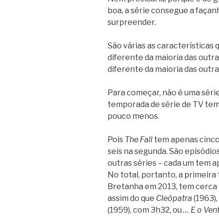
boa, a série consegue a façanh
surpreender.
São várias as características
diferente da maioria das outras
diferente da maioria das outra
Para começar, não é uma série
temporada de série de TV tem
pouco menos.
Pois
The Fall
tem apenas cinco 
seis na segunda. São episódio
outras séries – cada um tem 
No total, portanto, a primeira
Bretanha em 2013, tem cerca 
assim do que
Cleópatra
(1963),
(1959), com 3h32, ou
… E o Ven