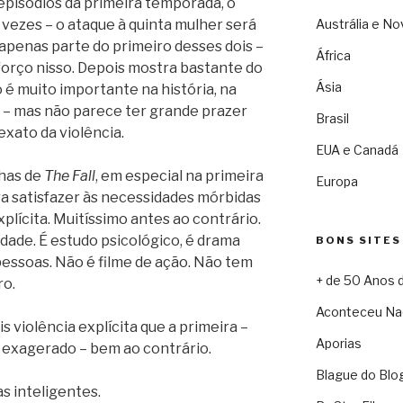
episódios da primeira temporada, o
s vezes – o ataque à quinta mulher será
Austrália e No
apenas parte do primeiro desses dois –
África
forço nisso. Depois mostra bastante do
Ásia
 é muito importante na história, na
– mas não parece ter grande prazer
Brasil
xato da violência.
EUA e Canadá
lhas de
The Fall
, em especial na primeira
Europa
ra satisfazer às necessidades mórbidas
plícita. Muitíssimo antes ao contrário.
idade. É estudo psicológico, é drama
BONS SITES
ssoas. Não é filme de ação. Não tem
+ de 50 Anos 
ro.
Aconteceu Na
violência explícita que a primeira –
Aporias
 exagerado – bem ao contrário.
Blague do Blo
s inteligentes.