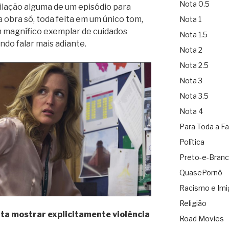
Nota 0.5
ilação alguma de um episódio para
 obra só, toda feita em um único tom,
Nota 1
m magnífico exemplar de cuidados
Nota 1.5
ndo falar mais adiante.
Nota 2
Nota 2.5
Nota 3
Nota 3.5
Nota 4
Para Toda a Fa
Política
Preto-e-Bran
QuasePornô
Racismo e Imi
Religião
vita mostrar explicitamente violência
Road Movies