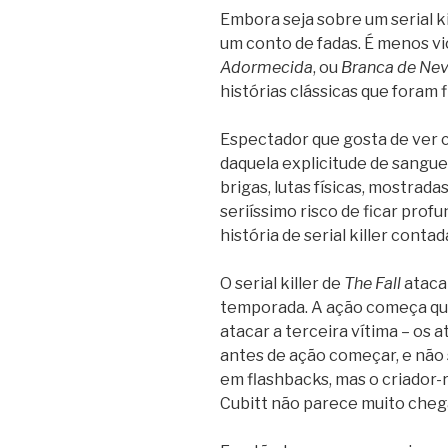
Embora seja sobre um serial ki
um conto de fadas. É menos v
Adormecida
, ou
Branca de Nev
histórias clássicas que foram 
Espectador que gosta de ver c
daquela explicitude de sangue
brigas, lutas físicas, mostrad
seriíssimo risco de ficar pr
história de serial killer conta
O serial killer de
The Fall
ataca 
temporada. A ação começa qu
atacar a terceira vítima – os
antes de ação começar, e não 
em flashbacks, mas o criador-
Cubitt não parece muito cheg