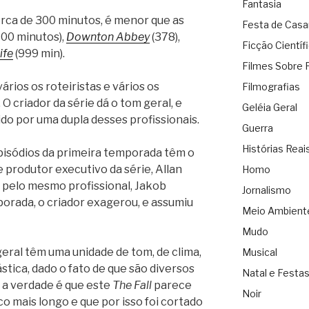
Fantasia
rca de 300 minutos, é menor que as
Festa de Cas
00 minutos),
Downton Abbey
(378),
Ficção Científ
ife
(999 min).
Filmes Sobre 
ários os roteiristas e vários os
Filmografias
 criador da série dá o tom geral, e
Geléia Geral
gido por uma dupla desses profissionais.
Guerra
Histórias Reai
episódios da primeira temporada têm o
e produtor executivo da série, Allan
Homo
s pelo mesmo profissional, Jakob
Jornalismo
rada, o criador exagerou, e assumiu
Meio Ambient
Mudo
eral têm uma unidade de tom, de clima,
Musical
stica, dado o fato de que são diversos
Natal e Festa
s a verdade é que este
The Fall
parece
Noir
o mais longo e que por isso foi cortado