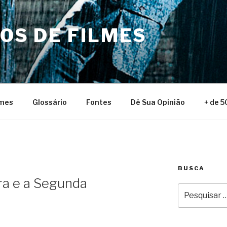
NOS DE FILMES
lmes
Glossário
Fontes
Dê Sua Opinião
+ de 5
BUSCA
ira e a Segunda
Pesquisar
por: