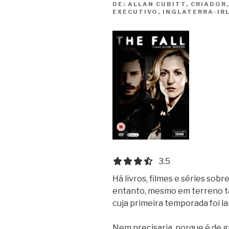
DE:
ALLAN CUBITT, CRIADOR
EXECUTIVO, INGLATERRA-IR
3.5 out of 5.0 stars
3.5
Há livros, filmes e séries sobre
entanto, mesmo em terreno t
cuja primeira temporada foi l
Nem precisaria, porque é de g