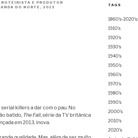
, ROTEIRISTA E PRODUTOR
TAGS
LANDA DO NORTE, 2013
1860's-2020's
1910's
1920's
1930's
1940's
1950's
1960's
1970's
1980's
1990's
 serial killers a dar com o pau. No
2000's
ão batido,
The Fall
, série da TV britânica
2010's
ançada em 2013, inova.
2020's
rande qualidade. Mas, além de ser muito