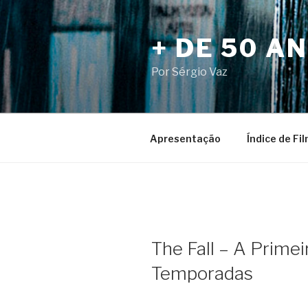
Pular
para
+ DE 50 A
o
conteúdo
Por Sérgio Vaz
Apresentação
Índice de Fi
The Fall – A Prime
Temporadas