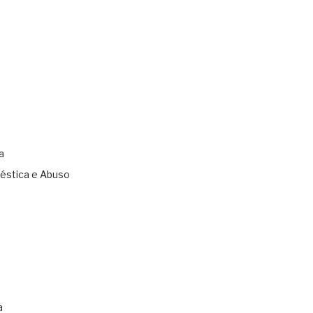
a
éstica e Abuso
s
a