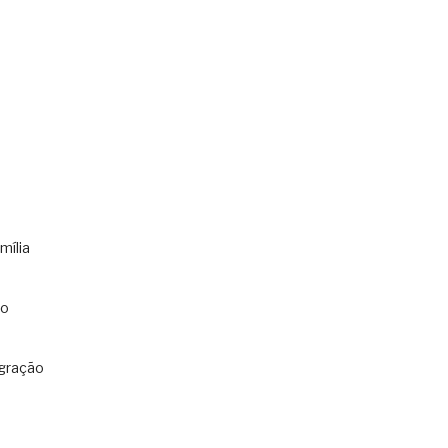
mília
co
gração