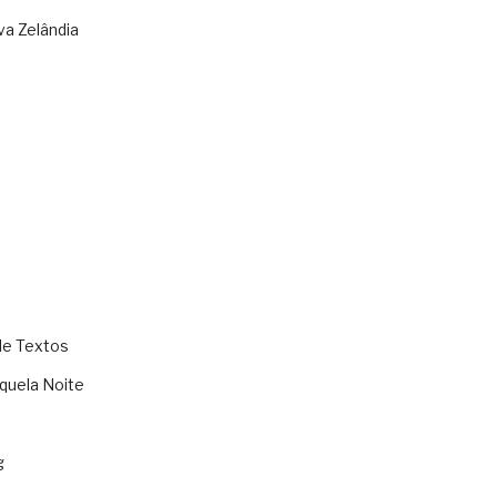
va Zelândia
de Textos
quela Noite
g