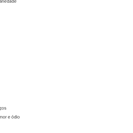
ariedade
gos
mor e ódio