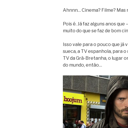
Ahnnn… Cinema? Filme? Mas n
Pois é. Já faz alguns anos que 
muito do que se faz de bom ci
Isso vale para o pouco que já 
sueca, a TV espanhola, para o 
TV da Grã-Bretanha, o lugar o
do mundo, então…