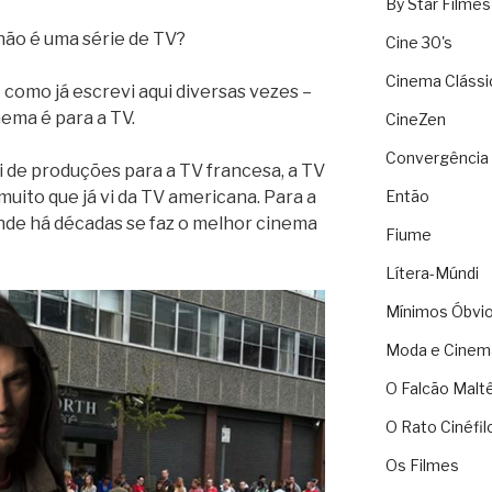
By Star Filmes
ão é uma série de TV?
Cine 30's
Cinema Clássi
– como já escrevi aqui diversas vezes –
nema é para a TV.
CineZen
Convergência 
vi de produções para a TV francesa, a TV
muito que já vi da TV americana. Para a
Então
nde há décadas se faz o melhor cinema
Fiume
Lítera-Múndi
Mínimos Óbvi
Moda e Cinem
O Falcão Malt
O Rato Cinéfil
Os Filmes