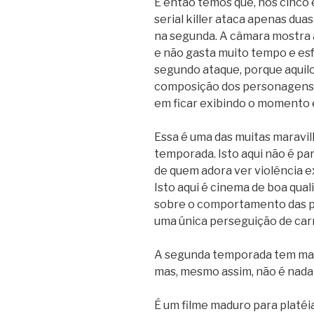
E então temos que, nos cinco 
serial killer ataca apenas dua
na segunda. A câmara mostra 
e não gasta muito tempo e es
segundo ataque, porque aquilo
composição dos personagens 
em ficar exibindo o momento e
Essa é uma das muitas maravi
temporada. Isto aqui não é pa
de quem adora ver violência ex
Isto aqui é cinema de boa qual
sobre o comportamento das pe
uma única perseguição de car
A segunda temporada tem mais 
mas, mesmo assim, não é nada
É um filme maduro para platéia