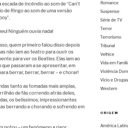
Romance
a escada de incêndio ao som de “Can’t
ário de Ringo ao som de uma versão
Suspense
boy”.
Série de TV
Terror
 meu! Ninguém ouvia nada!
Terrorismo
sso, quem primeiro falou disso depois
Tribunal
as não iam ao teatro para ouvir os
Velhice
nte para ver os Beatles. Elas iam ao
Vida em Famíli
m que passaram a se apresentar, em
Violência Dom
ara berrar, berrar, berrar – e chorar!
Vício e Droga
ndas tanto as tomadas mais amplas,
Western
rilhão de fãs correndo atrás deles,
das, os belíssimos, impressionantes
sas berrando e chorando e sofrendo em
ORIGEM
América Latin
m notou – um fenômeno a rigor