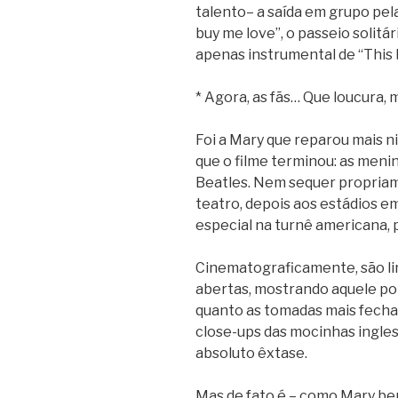
talento– a saída em grupo pel
buy me love”, o passeio solit
apenas instrumental de “This 
* Agora, as fãs… Que loucura,
Foi a Mary que reparou mais ni
que o filme terminou: as menin
Beatles. Nem sequer propriame
teatro, depois aos estádios e
especial na turnê americana, p
Cinematograficamente, são li
abertas, mostrando aquele por
quanto as tomadas mais fecha
close-ups das mocinhas ingle
absoluto êxtase.
Mas de fato é – como Mary be