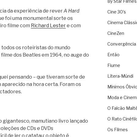
By Star Filmes
cia da experiência de rever
A Hard
Cine 30's
que foi uma monumental sorte os
Cinema Clássi
iro filme com
Richard Lester
e com
CineZen
Convergência 
, todos os roteiristas do mundo
 filme dos Beatles em 1964, no auge do
Então
Fiume
Lítera-Múndi
quei pensando – que tiveram sorte de
 aparecido na hora certa. Foram os
Mínimos Óbvi
ectadores.
Moda e Cinem
O Falcão Malt
O Rato Cinéfil
 o gigantesco, mamutiano livro lançado
coleções de CDs e DVDs
Os Filmes
il de ler o catatau: o objeto é