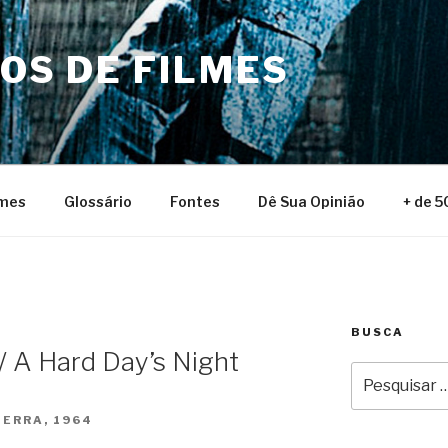
NOS DE FILMES
lmes
Glossário
Fontes
Dê Sua Opinião
+ de 5
BUSCA
 / A Hard Day’s Night
Pesquisar
por:
TERRA, 1964