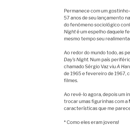
Permanece com um gostinho d
57 anos de seu lançamento na 
do fenômeno sociológico con
Night
é um espelho daquele fe
mesmo tempo seu realimenta
Ao redor do mundo todo, as p
Day’s Night
. Num país perifér
chamado Sérgio Vaz viu
A Har
de 1965 e fevereiro de 1967,
filmes.
Ao revê-lo agora, depois um in
trocar umas figurinhas com a 
características que me pare
* Como eles eram jovens!