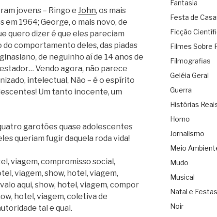
Fantasia
eram jovens – Ringo e
John
, os mais
Festa de Cas
os em 1964; George, o mais novo, de
Ficção Científ
ue quero dizer é que eles pareciam
o do comportamento deles, das piadas
Filmes Sobre 
ginasiano, de neguinho aí de 14 anos de
Filmografias
ntestador… Vendo agora, não parece
Geléia Geral
izado, intelectual, Não – é o espírito
Guerra
olescentes! Um tanto inocente, um
Histórias Reai
Homo
 quatro garotões quase adolescentes
Jornalismo
les queriam fugir daquela roda vida!
Meio Ambient
tel, viagem, compromisso social,
Mudo
tel, viagem, show, hotel, viagem,
Musical
alo aqui, show, hotel, viagem, compor
Natal e Festa
how, hotel, viagem, coletiva de
Noir
oridade tal e qual.