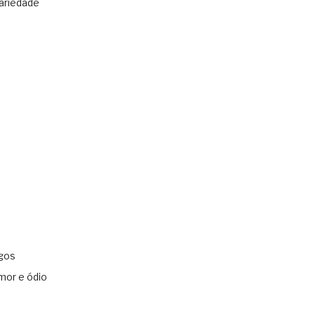
ariedade
gos
mor e ódio