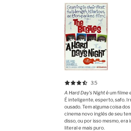
3.5 out of 5.0 stars
3.5
A Hard Day’s Night
é um filme 
É inteligente, esperto, safo.
ousado. Tem alguma coisa dos
cinema novo inglês de seu te
disso, ou por isso mesmo, era 
literal e mais puro.