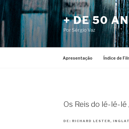
Pular
para
+ DE 50 A
o
conteúdo
Por Sérgio Vaz
Apresentação
Índice de Fi
Os Reis do Ié-Ié-Ié
DE:
RICHARD LESTER, INGLA