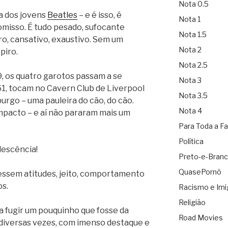
Nota 0.5
da dos jovens
Beatles
– e é isso, é
Nota 1
misso. É tudo pesado, sufocante
Nota 1.5
o, cansativo, exaustivo. Sem um
Nota 2
piro.
Nota 2.5
, os quatro garotos passam a se
Nota 3
61, tocam no Cavern Club de Liverpool
Nota 3.5
rgo – uma pauleira do cão, do cão.
Nota 4
mpacto – e aí não pararam mais um
Para Toda a Fa
Política
lescência!
Preto-e-Bran
QuasePornô
vessem atitudes, jeito, comportamento
os.
Racismo e Imi
Religião
a fugir um pouquinho que fosse da
Road Movies
o diversas vezes, com imenso destaque e