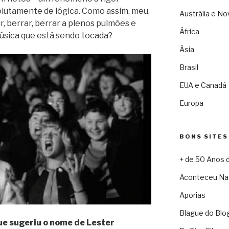
lutamente de lógica. Como assim, meu,
Austrália e No
, berrar, berrar a plenos pulmões e
África
úsica que está sendo tocada?
Ásia
Brasil
EUA e Canadá
Europa
BONS SITES
+ de 50 Anos 
Aconteceu Na
Aporias
Blague do Blo
que sugeriu o nome de Lester