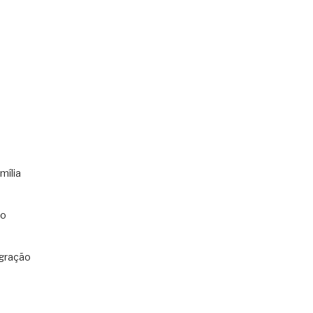
mília
co
gração