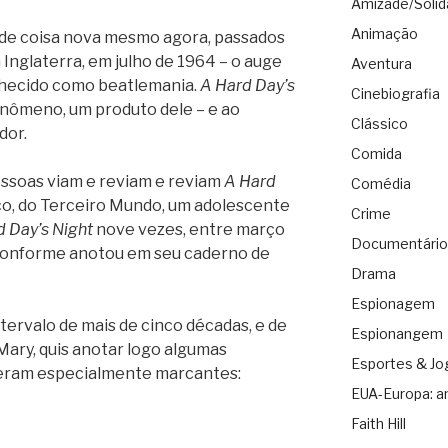
Amizade/Solid
Animação
e coisa nova mesmo agora, passados
Inglaterra, em julho de 1964 – o auge
Aventura
hecido como beatlemania.
A Hard Day’s
Cinebiografia
nômeno, um produto dele – e ao
Clássico
dor.
Comida
essoas viam e reviam e reviam
A Hard
Comédia
ico, do Terceiro Mundo, um adolescente
Crime
d Day’s Night
nove vezes, entre março
Documentário
 conforme anotou em seu caderno de
Drama
Espionagem
tervalo de mais de cinco décadas, e de
Espionangem
Mary, quis anotar logo algumas
Esportes & Jo
ceram especialmente marcantes:
EUA-Europa: a
Faith Hill