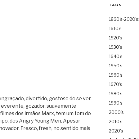
TAGS
1860's-2020's
1910's
1920's
1930's
1940's
1950's
1960's
1970's
1980's
engraçado, divertido, gostoso de se ver.
1990's
 Irreverente, gozador, suavemente
2000's
 filmes dos irmãos Marx, tem um tom do
mpo, dos Angry Young Men. Apesar
2010's
inovador. Fresco, fresh, no sentido mais
2020's