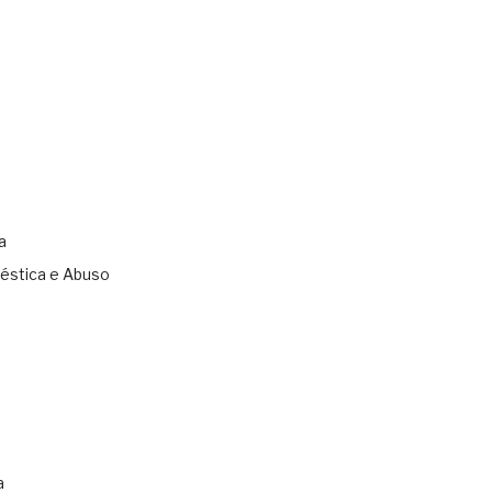
a
éstica e Abuso
s
a