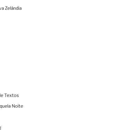
va Zelândia
de Textos
quela Noite
g