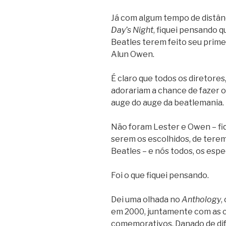
Já com algum tempo de distân
Day’s Night
, fiquei pensando 
Beatles terem feito seu prime
Alun Owen.
É claro que todos os diretores
adorariam a chance de fazer o
auge do auge da beatlemania.
Não foram Lester e Owen – fi
serem os escolhidos, de terem
Beatles – e nós todos, os esp
Foi o que fiquei pensando.
Dei uma olhada no
Anthology
,
em 2000, juntamente com as 
comemorativos. Danado de difíc