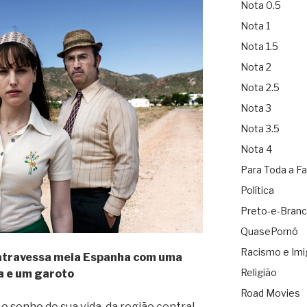
Nota 0.5
Nota 1
Nota 1.5
Nota 2
Nota 2.5
Nota 3
Nota 3.5
Nota 4
Para Toda a Fa
Política
Preto-e-Bran
QuasePornô
Racismo e Imi
atravessa meia Espanha com uma
Religião
a e um garoto
Road Movies
 sonho de sua vida, da região central