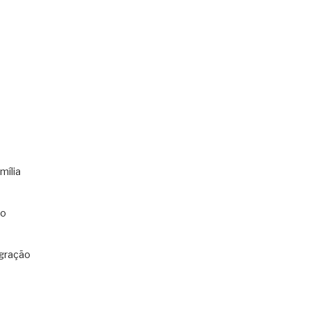
mília
co
gração