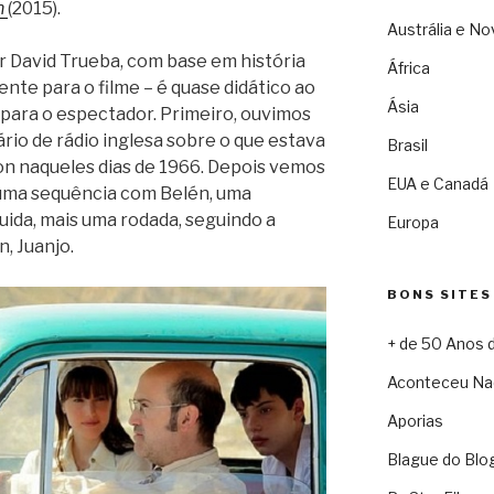
n
(2015).
Austrália e No
or David Trueba, com base em história
África
nte para o filme – é quase didático ao
Ásia
para o espectador. Primeiro, ouvimos
rio de rádio inglesa sobre o que estava
Brasil
 naqueles dias de 1966. Depois vemos
EUA e Canadá
uma sequência com Belén, uma
ida, mais uma rodada, seguindo a
Europa
, Juanjo.
BONS SITES
+ de 50 Anos 
Aconteceu Na
Aporias
Blague do Blo