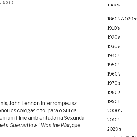
, 2013
TAGS
1860's-2020's
1910's
1920's
1930's
1940's
1950's
1960's
1970's
1980's
1990's
nia,
John Lennon
interrompeu as
ou os colegas e foi para o Sul da
2000's
 em um filme ambientado na Segunda
2010's
ei a Guerra/How I Won the War
, que
2020's