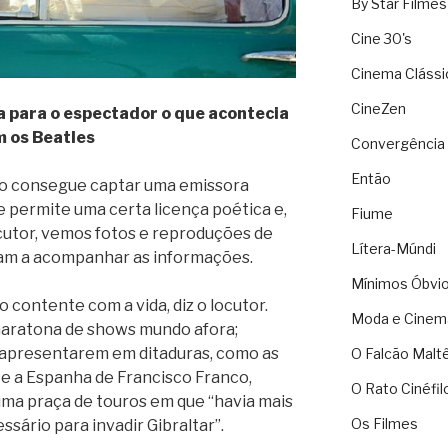
By Star Filmes
Cine 30's
Cinema Clássi
CineZen
ua para o espectador o que acontecia
 os Beatles
Convergência 
Então
nio consegue captar uma emissora
e permite uma certa licença poética e,
Fiume
cutor, vemos fotos e reproduções de
Lítera-Múndi
udam a acompanhar as informações.
Mínimos Óbvi
contente com a vida, diz o locutor.
Moda e Cinem
maratona de shows mundo afora;
e apresentarem em ditaduras, como as
O Falcão Malt
 e a Espanha de Francisco Franco,
O Rato Cinéfil
ma praça de touros em que “havia mais
Os Filmes
ssário para invadir Gibraltar”.