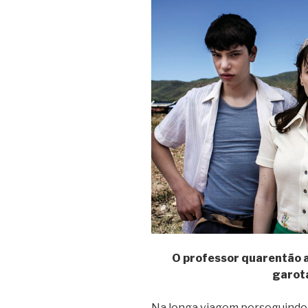
O professor quarentão 
garot
Na longa viagem perseguindo o