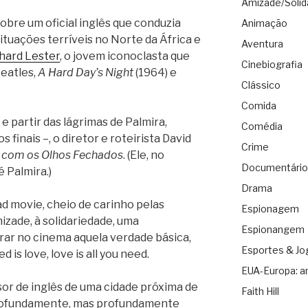
Amizade/Solid
sobre um oficial inglês que conduzia
Animação
ituações terríveis no Norte da África e
Aventura
hard Lester
, o jovem iconoclasta que
Cinebiografia
Beatles,
A Hard Day’s Night
(1964) e
Clássico
Comida
e partir das lágrimas de Palmira,
Comédia
 finais –, o diretor e roteirista David
Crime
il com os Olhos Fechados
. (Ele, no
Documentário
 Palmira.)
Drama
ad movie, cheio de carinho pelas
Espionagem
izade, à solidariedade, uma
Espionangem
ar no cinema aquela verdade básica,
Esportes & Jo
 is love, love is all you need.
EUA-Europa: a
sor de inglês de uma cidade próxima de
Faith Hill
rofundamente, mas profundamente