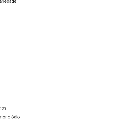
ariedade
gos
mor e ódio