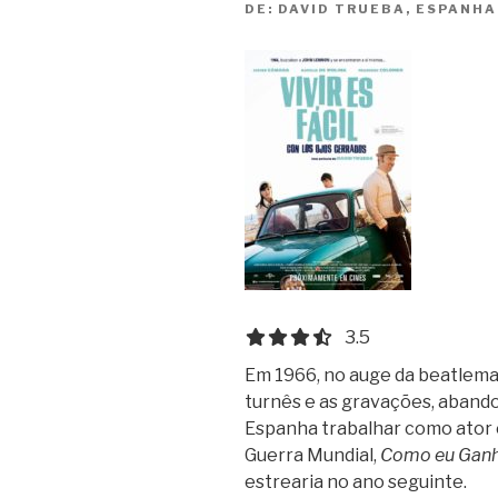
DE:
DAVID TRUEBA, ESPANHA
3.5 out of 5.0 stars
3.5
Em 1966, no auge da beatlema
turnês e as gravações, abandon
Espanha trabalhar como ator
Guerra Mundial,
Como eu Ganh
estrearia no ano seguinte.