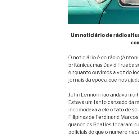
Um noticiário de rádio sit
com
O noticiário é do rádio (Anto
britânica), mas David Trueba s
enquanto ouvimos a voz do lo
jornais da época, que nos aj
John Lennon não andava muito 
Estava um tanto cansado da 
incomodava a ele o fato de s
Filipinas de Ferdinand Marcos
quando os Beatles tocaram nu
policiais do que o número nece