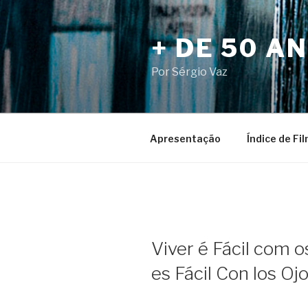
Pular
para
+ DE 50 A
o
conteúdo
Por Sérgio Vaz
Apresentação
Índice de Fi
Viver é Fácil com o
es Fácil Con los Oj