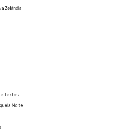
va Zelândia
de Textos
quela Noite
g