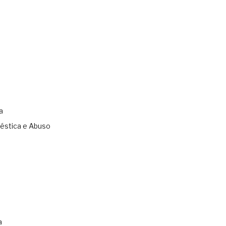
a
éstica e Abuso
s
a