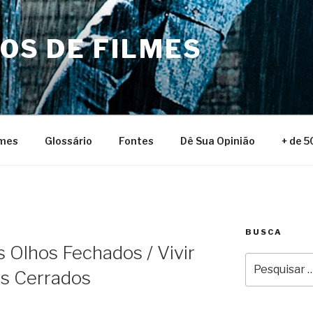
NOS DE FILMES
lmes
Glossário
Fontes
Dê Sua Opinião
+ de 5
BUSCA
s Olhos Fechados / Vivir
Pesquisar
os Cerrados
por: