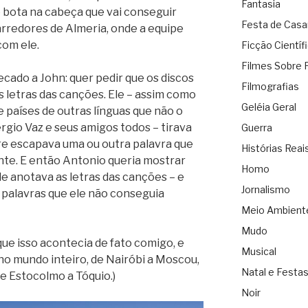
Fantasia
 bota na cabeça que vai conseguir
Festa de Cas
rredores de Almeria, onde a equipe
com ele.
Ficção Científ
Filmes Sobre 
ecado a John: quer pedir que os discos
Filmografias
s letras das canções. Ele – assim como
Geléia Geral
 países de outras línguas que não o
rgio Vaz e seus amigos todos – tirava
Guerra
re escapava uma ou outra palavra que
Histórias Reai
te. E então Antonio queria mostrar
Homo
e anotava as letras das canções – e
Jornalismo
 palavras que ele não conseguia
Meio Ambient
Mudo
rque isso acontecia de fato comigo, e
Musical
o mundo inteiro, de Nairóbi a Moscou,
Natal e Festa
de Estocolmo a Tóquio.)
Noir