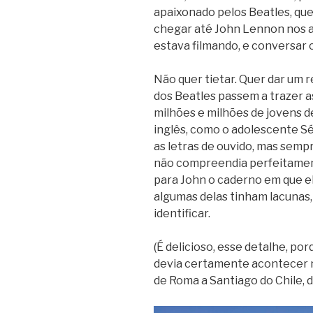
apaixonado pelos Beatles, que
chegar até John Lennon nos a
estava filmando, e conversar 
Não quer tietar. Quer dar um r
dos Beatles passem a trazer a
milhões e milhões de jovens de
inglês, como o adolescente Sé
as letras de ouvido, mas semp
não compreendia perfeitamen
para John o caderno em que el
algumas delas tinham lacunas,
identificar.
(É delicioso, esse detalhe, po
devia certamente acontecer n
de Roma a Santiago do Chile, 