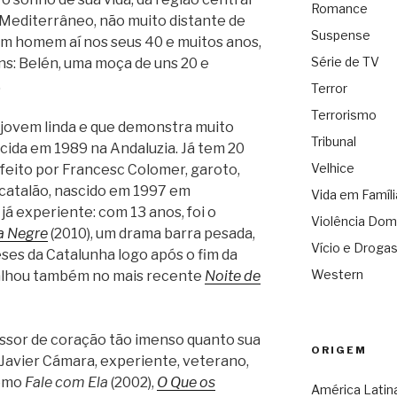
Romance
o Mediterrâneo, não muito distante de
Suspense
m homem aí nos seus 40 e muitos anos,
Série de TV
ns: Belén, uma moça de uns 20 e
.
Terror
Terrorismo
 jovem linda e que demonstra muito
Tribunal
scida em 1989 na Andaluzia. Já tem 20
Velhice
é feito por Francesc Colomer, garoto,
 catalão, nascido em 1997 em
Vida em Famíli
já experiente: com 13 anos, foi o
Violência Dom
a Negre
(2010), um drama barra pesada,
Vício e Droga
ses da Catalunha logo após o fim da
Western
abalhou também no mais recente
Noite de
essor de coração tão imenso quanto sua
ORIGEM
 Javier Cámara, experiente, veterano,
como
Fale com Ela
(2002),
O Que os
América Latin