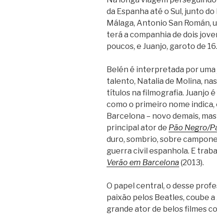
da Espanha até o Sul, junto d
Málaga, Antonio San Román, u
terá a companhia de dois jove
poucos, e Juanjo, garoto de 16
Belén é interpretada por uma
talento, Natalia de Molina, na
títulos na filmografia. Juanjo 
como o primeiro nome indica,
Barcelona – novo demais, mas 
principal ator de
Pão Negro/P
duro, sombrio, sobre campone
guerra civil espanhola. E tr
Verão em Barcelona
(2013).
O papel central, o desse prof
paixão pelos Beatles, coube a
grande ator de belos filmes 