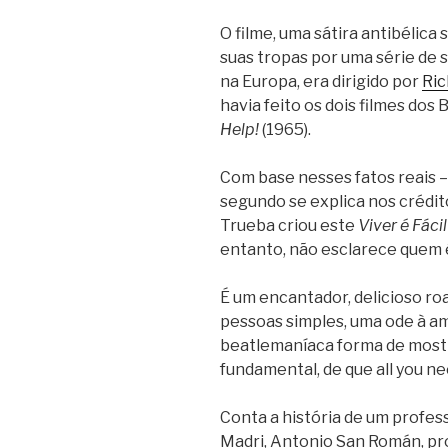
O filme, uma sátira antibélica 
suas tropas por uma série de s
na Europa, era dirigido por
Ric
havia feito os dois filmes dos 
Help!
(1965).
Com base nesses fatos reais – 
segundo se explica nos créditos
Trueba criou este
Viver é Fác
entanto, não esclarece quem é
É um encantador, delicioso ro
pessoas simples, uma ode à am
beatlemaníaca forma de mostr
fundamental, de que all you need
Conta a história de um profes
Madri, Antonio San Román, p