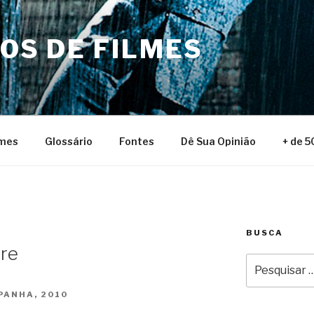
NOS DE FILMES
lmes
Glossário
Fontes
Dê Sua Opinião
+ de 5
BUSCA
gre
Pesquisar
por:
PANHA, 2010