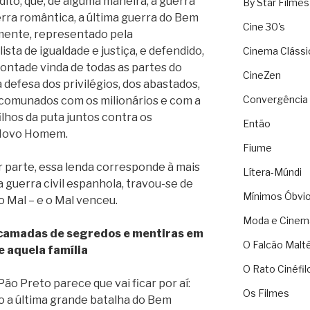
o dito, que, de alguma maneira, a guerra
By Star Filmes
uerra romântica, a última guerra do Bem
Cine 30's
lmente, representado pela
ista de igualdade e justiça, e defendido,
Cinema Clássi
vontade vinda de todas as partes do
CineZen
a defesa dos privilégios, dos abastados,
Convergência 
ncomunados com os milionários e com a
ilhos da puta juntos contra os
Então
 Novo Homem.
Fiume
 parte, essa lenda corresponde à mais
Lítera-Múndi
 guerra civil espanhola, travou-se de
Mínimos Óbvi
o Mal – e o Mal venceu.
Moda e Cinem
 camadas de segredos e mentiras em
O Falcão Malt
e aquela família
O Rato Cinéfil
Pão Preto parece que vai ficar por aí:
Os Filmes
 a última grande batalha do Bem