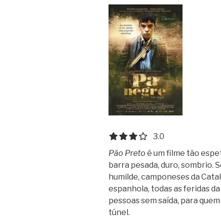
3.0 out of 5.0 stars
3.0
Pão Preto
é um filme tão esp
barra pesada, duro, sombrio.
humilde, camponeses da Catalu
espanhola, todas as feridas da 
pessoas sem saída, para quem 
túnel.