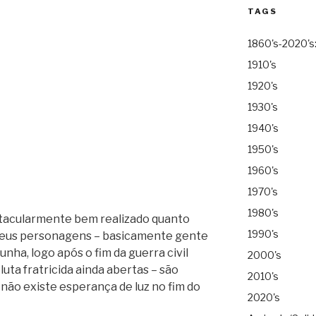
TAGS
1860's-2020's
1910's
1920's
1930's
1940's
1950's
1960's
1970's
1980's
etacularmente bem realizado quanto
1990's
 Seus personagens – basicamente gente
nha, logo após o fim da guerra civil
2000's
luta fratricida ainda abertas – são
2010's
não existe esperança de luz no fim do
2020's