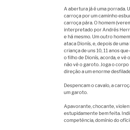
A abertura já é uma porrada.
carroça por um caminho esbur
carroça pára. O homem (veremo
interpretado por Andrés Herre
e há mesmo. Um outro homem,
ataca Dionís, e, depois de um
criança de uns 10, 11 anos qu
o filho de Dionís, acorda, e vê
não vê o garoto. Joga o corpo
direção a um enorme desfiladei
Despencam o cavalo, a carroç
um garoto.
Apavorante, chocante, violent
estupidamente bem feita. Indi
competência, domínio do ofíci