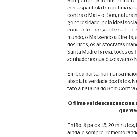
Sim, porque já foi dito, e muit
civil espanhola foi a última g
contra o Mal – o Bem, natura
generosidade, pelo ideal social
como o foi, por gente de boa 
mundo, o Mal sendo a Direita, 
dos ricos, os aristocratas ma
Santa Madre Igreja, todos os f
sonhadores que buscavam o
Em boa parte, na imensa maior
absoluta verdade dos fatos. Na
fato a batalha do Bem Contra 
O filme vai descascando as
que viv
Então lá pelos 15, 20 minutos, 
ainda, e sempre, rememorando