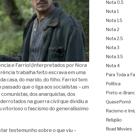
Nota 0.5
Nota 1
Nota 1.5
Nota 2
Nota 2.5
Nota 3
Nota 3.5
ència e Farriol (interpretados por Nora
Nota 4
orència trabalha feito escrava em uma
Para Toda a Fa
 da casa, do marido, do filho. Farriol tem
Política
passado que o liga aos socialistas – um
Preto-e-Bran
 comunistas, dos anarquistas, dos
derrotados na guerra civil que dividiu a
QuasePornô
u vitorioso o fascismo do generalíssimo
Racismo e Imi
Religião
Road Movies
tar testemunho sobre o que viu –