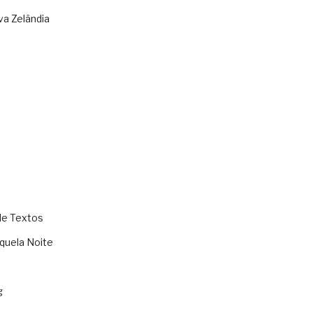
va Zelândia
de Textos
quela Noite
g