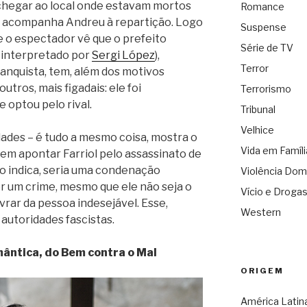
a chegar ao local onde estavam mortos
Romance
 pai, acompanha Andreu à repartição. Logo
Suspense
e o espectador vê que o prefeito
Série de TV
é interpretado por
Sergi López
),
Terror
anquista, tem, além dos motivos
outros, mais figadais: ele foi
Terrorismo
 optou pelo rival.
Tribunal
Velhice
ridades – é tudo a mesmo coisa, mostra o
Vida em Famíli
em apontar Farriol pelo assassinato de
udo indica, seria uma condenação
Violência Dom
por um crime, mesmo que ele não seja o
Vício e Droga
ivrar da pessoa indesejável. Esse,
Western
 autoridades fascistas.
mântica, do Bem contra o Mal
ORIGEM
América Latin