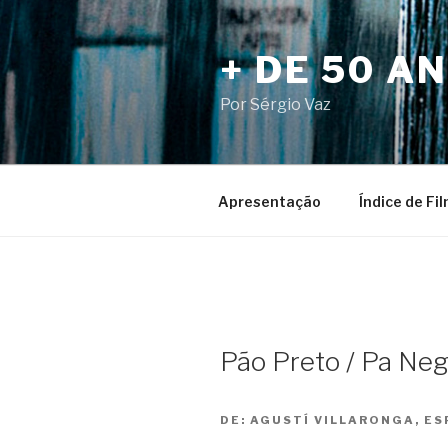
Pular
para
+ DE 50 A
o
conteúdo
Por Sérgio Vaz
Apresentação
Índice de Fi
Pão Preto / Pa Ne
DE:
AGUSTÍ VILLARONGA, ES