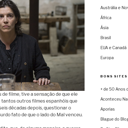
Austrália e No
África
Ásia
Brasil
EUA e Canadá
Europa
BONS SITES
+ de 50 Anos 
s de filme, tive a sensação de que ele
Aconteceu Na
e tantos outros filmes espanhóis que
seis décadas depois, questionar o
Aporias
bsurdo fato de que o lado do Mal venceu.
Blague do Blo