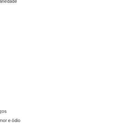
ariedade
gos
mor e ódio