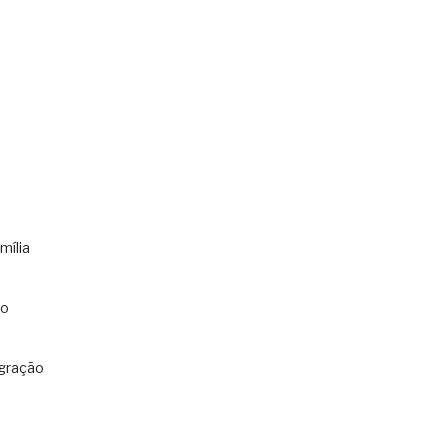
mília
co
gração