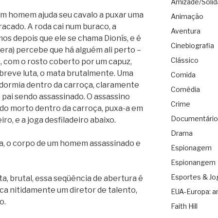
Amizade/Solid
 Um homem ajuda seu cavalo a puxar uma
Animação
acado. A roda cai num buraco, a
Aventura
s depois que ele se chama Dionís, e é
Cinebiografia
ra) percebe que há alguém ali perto –
Clássico
 com o rosto coberto por um capuz,
a breve luta, o mata brutalmente. Uma
Comida
e dormia dentro da carroça, claramente
Comédia
 o pai sendo assassinado. O assassino
Crime
 do morto dentro da carroça, puxa-a em
Documentário
ro, e a joga desfiladeiro abaixo.
Drama
a, o corpo de um homem assassinado e
Espionagem
Espionangem
Esportes & Jo
a, brutal, essa seqüência de abertura é
ca nitidamente um diretor de talento,
EUA-Europa: a
o.
Faith Hill