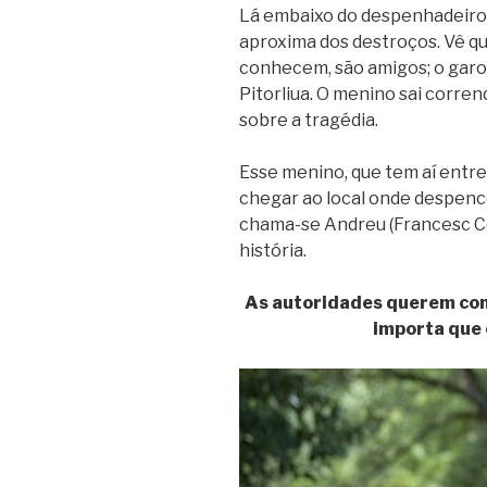
Lá embaixo do despenhadeiro,
aproxima dos destroços. Vê que
conhecem, são amigos; o garo
Pitorliua. O menino sai corrend
sobre a tragédia.
Esse menino, que tem aí entre 
chegar ao local onde despenc
chama-se Andreu (Francesc Co
história.
As autoridades querem cond
importa que 