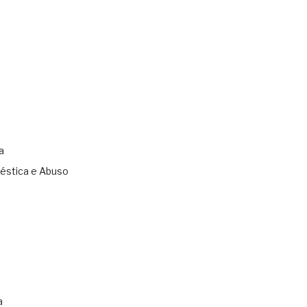
a
éstica e Abuso
s
a