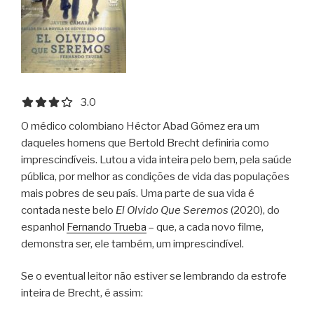
3.0 out of 5.0 stars
3.0
O médico colombiano Héctor Abad Gómez era um
daqueles homens que Bertold Brecht definiria como
imprescindíveis. Lutou a vida inteira pelo bem, pela saúde
pública, por melhor as condições de vida das populações
mais pobres de seu país. Uma parte de sua vida é
contada neste belo
El Olvido Que Seremos
(2020), do
espanhol
Fernando Trueba
– que, a cada novo filme,
demonstra ser, ele também, um imprescindível.
Se o eventual leitor não estiver se lembrando da estrofe
inteira de Brecht, é assim: