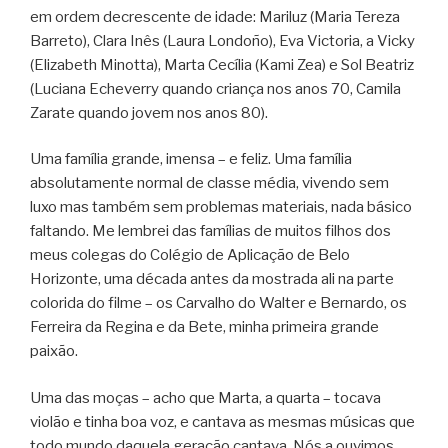
em ordem decrescente de idade: Mariluz (Maria Tereza
Barreto), Clara Inês (Laura Londoño), Eva Victoria, a Vicky
(Elizabeth Minotta), Marta Cecília (Kami Zea) e Sol Beatriz
(Luciana Echeverry quando criança nos anos 70, Camila
Zarate quando jovem nos anos 80).
Uma família grande, imensa – e feliz. Uma família
absolutamente normal de classe média, vivendo sem
luxo mas também sem problemas materiais, nada básico
faltando. Me lembrei das famílias de muitos filhos dos
meus colegas do Colégio de Aplicação de Belo
Horizonte, uma década antes da mostrada ali na parte
colorida do filme – os Carvalho do Walter e Bernardo, os
Ferreira da Regina e da Bete, minha primeira grande
paixão.
Uma das moças – acho que Marta, a quarta – tocava
violão e tinha boa voz, e cantava as mesmas músicas que
todo mundo daquela geração cantava. Nós a ouvimos