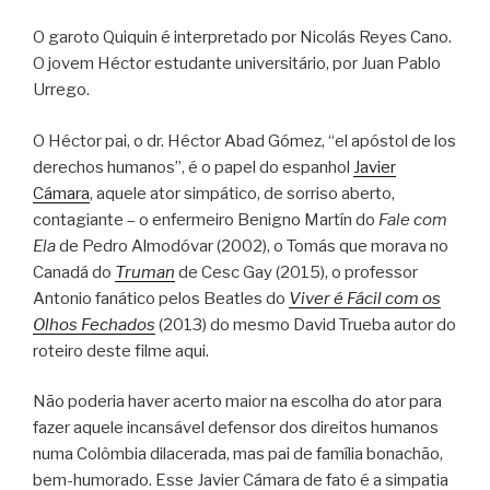
O garoto Quiquin é interpretado por Nicolás Reyes Cano.
O jovem Héctor estudante universitário, por Juan Pablo
Urrego.
O Héctor pai, o dr. Héctor Abad Gómez, “el apóstol de los
derechos humanos”, é o papel do espanhol
Javier
Cámara
, aquele ator simpático, de sorriso aberto,
contagiante – o enfermeiro Benigno Martín do
Fale com
Ela
de Pedro Almodóvar (2002), o Tomás que morava no
Canadá do
Truman
de Cesc Gay (2015), o professor
Antonio fanático pelos Beatles do
Viver é Fácil com os
Olhos Fechados
(2013) do mesmo David Trueba autor do
roteiro deste filme aqui.
Não poderia haver acerto maior na escolha do ator para
fazer aquele incansável defensor dos direitos humanos
numa Colômbia dilacerada, mas pai de família bonachão,
bem-humorado. Esse Javier Cámara de fato é a simpatia