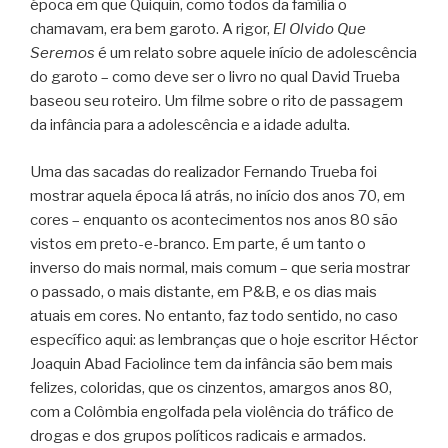
época em que Quiquin, como todos da família o
chamavam, era bem garoto. A rigor,
El Olvido Que
Seremos
é um relato sobre aquele início de adolescência
do garoto – como deve ser o livro no qual David Trueba
baseou seu roteiro. Um filme sobre o rito de passagem
da infância para a adolescência e a idade adulta.
Uma das sacadas do realizador Fernando Trueba foi
mostrar aquela época lá atrás, no início dos anos 70, em
cores – enquanto os acontecimentos nos anos 80 são
vistos em preto-e-branco. Em parte, é um tanto o
inverso do mais normal, mais comum – que seria mostrar
o passado, o mais distante, em P&B, e os dias mais
atuais em cores. No entanto, faz todo sentido, no caso
específico aqui: as lembranças que o hoje escritor Héctor
Joaquin Abad Faciolince tem da infância são bem mais
felizes, coloridas, que os cinzentos, amargos anos 80,
com a Colômbia engolfada pela violência do tráfico de
drogas e dos grupos políticos radicais e armados.