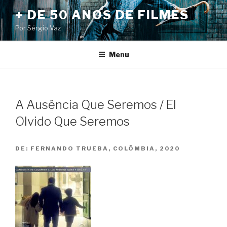
Pular
+ DE 50 ANOS DE FILMES
para
Por Sérgio Vaz
o
conteúdo
Menu
A Ausência Que Seremos / El
Olvido Que Seremos
DE:
FERNANDO TRUEBA, COLÔMBIA, 2020