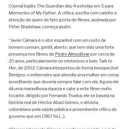
O jornal inglês
The Guardian
deu 4 estrelas em 5 para
Memories of My Father
. A crítica, escrita com carinho e
atenção de quem de fato gosta de filmes, assinada por
Peter Bradshaw, começa assim:
“Javier Cámara é o ator espanhol com um rosto de
homem comum, gentil, aberto, que tem sido uma forte
presença nos filmes de
Pedro Almodóvar
por cerca de
20 anos, particularmente no misterioso e belo
Talk to
Her
, de 2002; Cámara interpretou de forma inesquecível
Benigno, o enfermeiro que atendia uma mulher em coma,
acreditando que deveria sempre falar com ela. Agora ele
dá uma maravilhosa riqueza e calor a este filme muito
tocante, dirigido por Fernando Trueba; ele se baseia na
história real de Héctor Abad Gómez, o ativista
colombiano pela saúde pública e proeminente crítico do
governo que em 1987 foi (…).