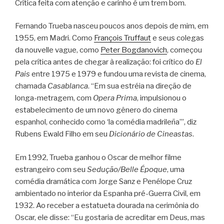
Crítica feita com atenção e carinho é um trem bom.
Fernando Trueba nasceu poucos anos depois de mim, em
1955, em Madri. Como
François Truffaut
e seus colegas
da nouvelle vague, como
Peter Bogdanovich
, começou
pela crítica antes de chegar à realização: foi crítico do
El
Pais
entre 1975 e 1979 e fundou uma revista de cinema,
chamada
Casablanca
. “Em sua estréia na direção de
longa-metragem, com
Opera Prima
, impulsionou o
estabelecimento de um novo gênero do cinema
espanhol, conhecido como ‘la comédia madrileña’”, diz
Rubens Ewald Filho em seu
Dicionário de Cineastas
.
Em 1992, Trueba ganhou o Oscar de melhor filme
estrangeiro com seu
Sedução/Belle Époque
, uma
comédia dramática com Jorge Sanz e Penélope Cruz
ambientado no interior da Espanha pré-Guerra Civil, em
1932. Ao receber a estatueta dourada na cerimônia do
Oscar, ele disse: “Eu gostaria de acreditar em Deus, mas