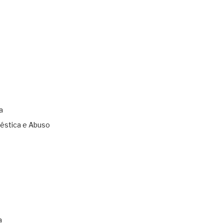
a
éstica e Abuso
s
a