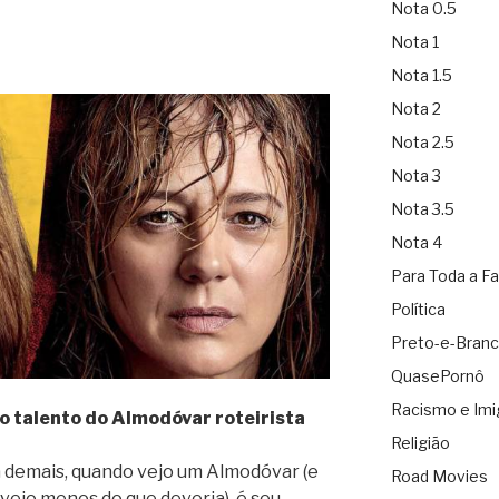
Nota 0.5
Nota 1
Nota 1.5
Nota 2
Nota 2.5
Nota 3
Nota 3.5
Nota 4
Para Toda a Fa
Política
Preto-e-Bran
QuasePornô
Racismo e Imi
 o talento do Almodóvar roteirista
Religião
 demais, quando vejo um Almodóvar (e
Road Movies
vejo menos do que deveria), é seu