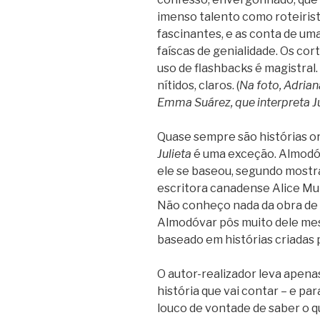
imenso talento como roteirista
fascinantes, e as conta de u
faíscas de genialidade. Os co
uso de flashbacks é magistra
nítidos, claros. (
Na foto, Adrian
Emma Suárez, que interpreta J
Quase sempre são histórias or
Julieta
é uma exceção. Almodóv
ele se baseou, segundo mostra
escritora canadense Alice Munr
Não conheço nada da obra de 
Almodóvar pôs muito dele me
baseado em histórias criadas 
O autor-realizador leva apenas
história que vai contar – e par
louco de vontade de saber o q