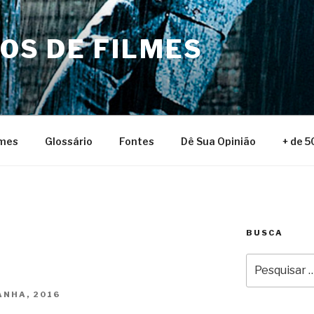
NOS DE FILMES
lmes
Glossário
Fontes
Dê Sua Opinião
+ de 5
BUSCA
Pesquisar
por:
NHA, 2016