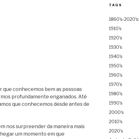
TAGS
1860's-2020's
1910's
1920's
1930's
1940's
1950's
1960's
1970's
r que conhecemos bem as pessoas
1980's
tarmos profundamente enganados. Até
1990's
hamos que conhecemos desde antes de
2000's
2010's
em nos surpreender da maneira mais
2020's
e chegar um momento em que