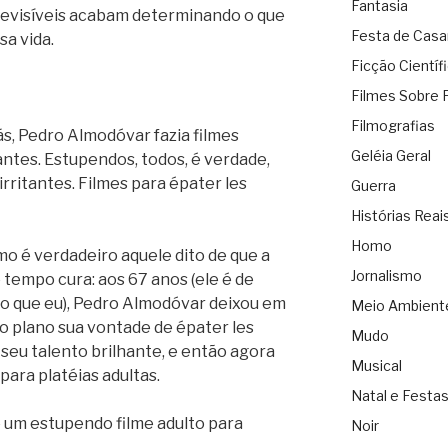
Fantasia
evisíveis acabam determinando o que
Festa de Cas
sa vida.
Ficção Científ
Filmes Sobre 
Filmografias
ás, Pedro Almodóvar fazia filmes
Geléia Geral
antes. Estupendos, todos, é verdade,
rritantes. Filmes para épater les
Guerra
Histórias Reai
Homo
o é verdadeiro aquele dito de que a
Jornalismo
tempo cura: aos 67 anos (ele é de
o que eu), Pedro Almodóvar deixou em
Meio Ambient
to plano sua vontade de épater les
Mudo
 seu talento brilhante, e então agora
Musical
para platéias adultas.
Natal e Festa
é um estupendo filme adulto para
Noir