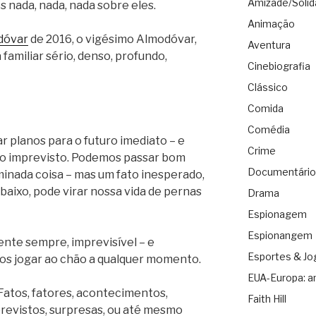
Amizade/Solid
 nada, nada, nada sobre eles.
Animação
dóvar
de 2016, o vigésimo Almodóvar,
Aventura
familiar sério, denso, profundo,
Cinebiografia
Clássico
Comida
Comédia
 planos para o futuro imediato – e
Crime
go imprevisto. Podemos passar bom
Documentário
nada coisa – mas um fato inesperado,
baixo, pode virar nossa vida de pernas
Drama
Espionagem
Espionangem
ente sempre, imprevisível – e
Esportes & Jo
s jogar ao chão a qualquer momento.
EUA-Europa: a
atos, fatores, acontecimentos,
Faith Hill
revistos, surpresas, ou até mesmo