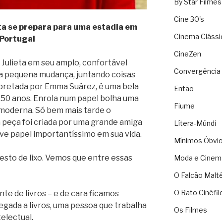
By Star Filmes
Cine 30's
eta se prepara para uma estadia em
Cinema Clássi
Portugal
CineZen
Julieta em seu amplo, confortável
Convergência 
 pequena mudança, juntando coisas
nterpretada por Emma Suárez, é uma bela
Então
 50 anos. Enrola num papel bolha uma
Fiume
moderna. Só bem mais tarde o
 peça foi criada por uma grande amiga
Lítera-Múndi
eve papel importantíssimo em sua vida.
Mínimos Óbvi
esto de lixo. Vemos que entre essas
Moda e Cinem
O Falcão Malt
O Rato Cinéfil
nte de livros – e de cara ficamos
gada a livros, uma pessoa que trabalha
Os Filmes
electual.