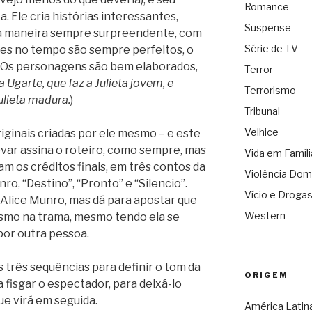
Romance
. Ele cria histórias interessantes,
Suspense
ma maneira sempre surpreendente, com
Série de TV
rtes no tempo são sempre perfeitos, o
l. Os personagens são bem elaborados,
Terror
a Ugarte, que faz a Julieta jovem, e
Terrorismo
ulieta madura.
)
Tribunal
Velhice
iginais criadas por ele mesmo – e este
ar assina o roteiro, como sempre, mas
Vida em Famíli
m os créditos finais, em três contos da
Violência Dom
o, “Destino”, “Pronto” e “Silencio”.
Vício e Droga
Alice Munro, mas dá para apostar que
Western
smo na trama, mesmo tendo ela se
por outra pessoa.
 três sequências para definir o tom da
ORIGEM
a fisgar o espectador, para deixá-lo
ue virá em seguida.
América Latin