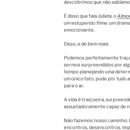
descobrimos que não sabíamos
É disso que fala
Julieta
, o
Almo
um estupendo filme, um drama 
emocionante.
Disso, e de bem mais.
Podemos perfeitamente traçar
sermos surpreendidos por al
tempo planejando uma determi
um único fato, pode pôr tudo a
para o ar.
A vida é traiçoeira, surpreend
assustadoramente capaz de no
Não fazemos nosso caminho. F
encontros, desencontros, imp