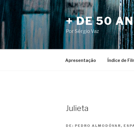
Pular
para
+ DE 50 A
o
conteúdo
Por Sérgio Vaz
Apresentação
Índice de Fi
Julieta
DE:
PEDRO ALMODÓVAR, ESPA