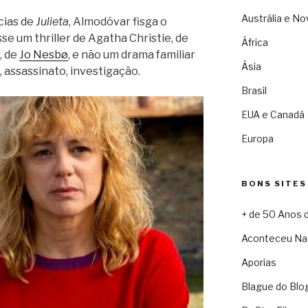
Austrália e No
cias de
Julieta
, Almodóvar fisga o
se um thriller de Agatha Christie, de
África
, de
Jo Nesbø
, e não um drama familiar
Ásia
 assassinato, investigação.
Brasil
EUA e Canadá
Europa
BONS SITES
+ de 50 Anos 
Aconteceu Na
Aporias
Blague do Blo