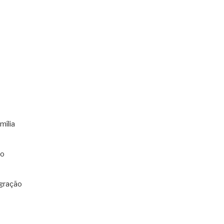
mília
co
gração