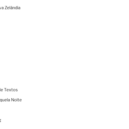
va Zelândia
de Textos
quela Noite
g