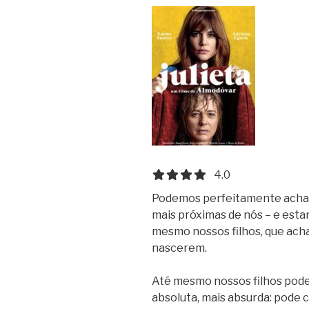
4.0 out of 5.0 stars
4.0
Podemos perfeitamente acha
mais próximas de nós – e es
mesmo nossos filhos, que ac
nascerem.
Até mesmo nossos filhos pod
absoluta, mais absurda: pod