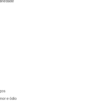
ariedade
gos
mor e ódio