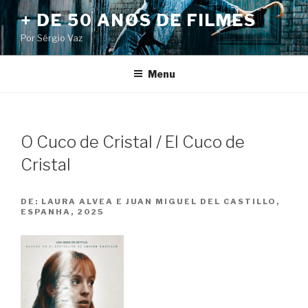
Pular
+ DE 50 ANOS DE FILMES
para
Por Sérgio Vaz
o
conteúdo
Menu
O Cuco de Cristal / El Cuco de
Cristal
DE:
LAURA ALVEA E JUAN MIGUEL DEL CASTILLO,
ESPANHA, 2025