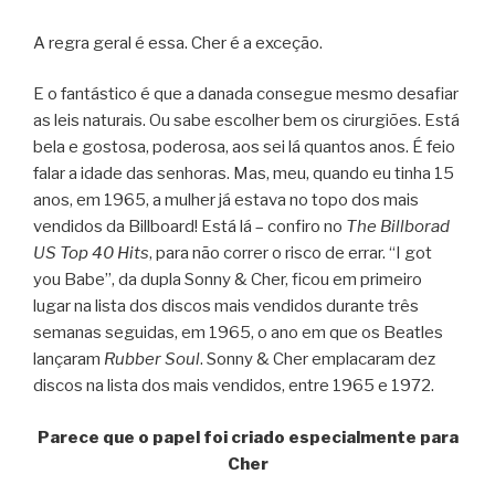
A regra geral é essa. Cher é a exceção.
E o fantástico é que a danada consegue mesmo desafiar
as leis naturais. Ou sabe escolher bem os cirurgiões. Está
bela e gostosa, poderosa, aos sei lá quantos anos. É feio
falar a idade das senhoras. Mas, meu, quando eu tinha 15
anos, em 1965, a mulher já estava no topo dos mais
vendidos da Billboard! Está lá – confiro no
The Billborad
US Top 40 Hits
, para não correr o risco de errar. “I got
you Babe”, da dupla Sonny & Cher, ficou em primeiro
lugar na lista dos discos mais vendidos durante três
semanas seguidas, em 1965, o ano em que os Beatles
lançaram
Rubber Soul
. Sonny & Cher emplacaram dez
discos na lista dos mais vendidos, entre 1965 e 1972.
Parece que o papel foi criado especialmente para
Cher