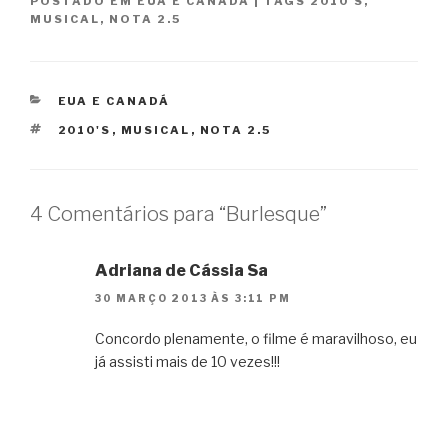
POSTADO EM
EUA E CANADÁ
|
TAGS
2010'S
,
MUSICAL
,
NOTA 2.5
CATEGORIAS
EUA E CANADÁ
TAGS
2010'S
,
MUSICAL
,
NOTA 2.5
4 Comentários para “Burlesque”
Adriana de Cássia Sa
30 MARÇO 2013 ÀS 3:11 PM
Concordo plenamente, o filme é maravilhoso, eu
já assisti mais de 10 vezes!!!