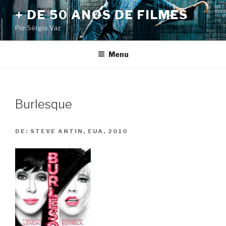
Pular
+ DE 50 ANOS DE FILMES
para
Por Sérgio Vaz
o
conteúdo
Menu
Burlesque
DE:
STEVE ANTIN, EUA, 2010