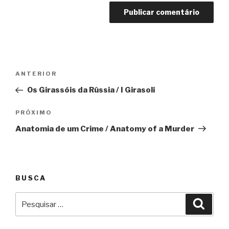
Navegação
Anterior
ANTERIOR
de
Os Girassóis da Rússia / I Girasoli
Post
Próximo
PRÓXIMO
Anatomia de um Crime / Anatomy of a Murder
BUSCA
Pesquisar
Pesqu
por: