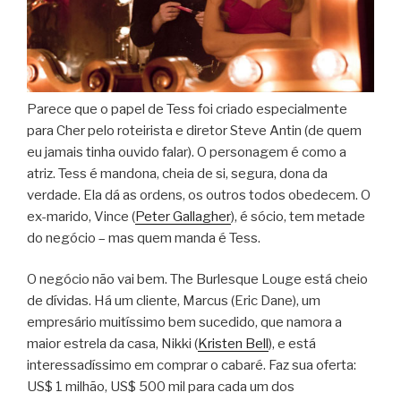
Parece que o papel de Tess foi criado especialmente
para Cher pelo roteirista e diretor Steve Antin (de quem
eu jamais tinha ouvido falar). O personagem é como a
atriz. Tess é mandona, cheia de si, segura, dona da
verdade. Ela dá as ordens, os outros todos obedecem. O
ex-marido, Vince (
Peter Gallagher
), é sócio, tem metade
do negócio – mas quem manda é Tess.
O negócio não vai bem. The Burlesque Louge está cheio
de dívidas. Há um cliente, Marcus (Eric Dane), um
empresário muitíssimo bem sucedido, que namora a
maior estrela da casa, Nikki (
Kristen Bell
), e está
interessadíssimo em comprar o cabaré. Faz sua oferta:
US$ 1 milhão, US$ 500 mil para cada um dos