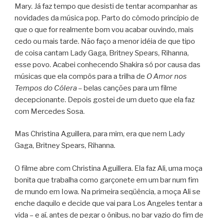
Mary. Já faz tempo que desisti de tentar acompanhar as
novidades da música pop. Parto do cômodo princípio de
que o que for realmente bom vou acabar ouvindo, mais
cedo ou mais tarde. Não faço a menor idéia de que tipo
de coisa cantam Lady Gaga, Britney Spears, Rihanna,
esse povo. Acabei conhecendo Shakira só por causa das
músicas que ela compôs para a trilha de
O Amor nos
Tempos do Cólera
– belas canções para um filme
decepcionante. Depois gostei de um dueto que ela faz
com Mercedes Sosa.
Mas Christina Aguillera, para mim, era que nem Lady
Gaga, Britney Spears, Rihanna.
O filme abre com Christina Aguillera. Ela faz Ali, uma moça
bonita que trabalha como garçonete em um bar num fim
de mundo em Iowa. Na primeira seqüência, a moça Ali se
enche daquilo e decide que vai para Los Angeles tentar a
vida – e aí, antes de pegar o ônibus, no bar vazio do fim de