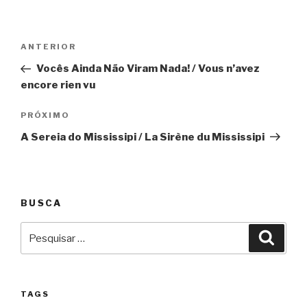
Navegação
Anterior
ANTERIOR
de
Vocês Ainda Não Viram Nada! / Vous n’avez
Post
encore rien vu
Próximo
PRÓXIMO
A Sereia do Mississipi / La Sirène du Mississipi
BUSCA
Pesquisar
Pesqu
por:
TAGS