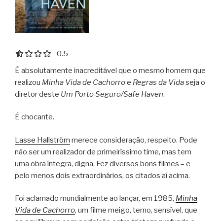
0.5 out of 5.0 stars
0.5
É absolutamente inacreditável que o mesmo homem que
realizou
Minha Vida de Cachorro
e
Regras da Vida
seja o
diretor deste
Um Porto Seguro/Safe Haven
.
É chocante.
Lasse Hallström
merece consideração, respeito. Pode
não ser um realizador de primeiríssimo time, mas tem
uma obra íntegra, digna. Fez diversos bons filmes – e
pelo menos dois extraordinários, os citados aí acima.
Foi aclamado mundialmente ao lançar, em 1985,
Minha
Vida de Cachorro
, um filme meigo, terno, sensível, que