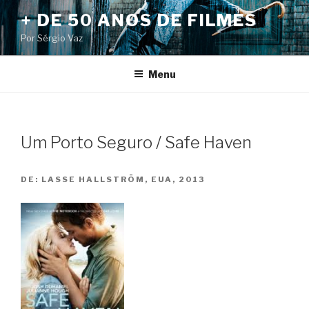
Pular
+ DE 50 ANOS DE FILMES
para
Por Sérgio Vaz
o
conteúdo
Menu
Um Porto Seguro / Safe Haven
DE:
LASSE HALLSTRÖM, EUA, 2013