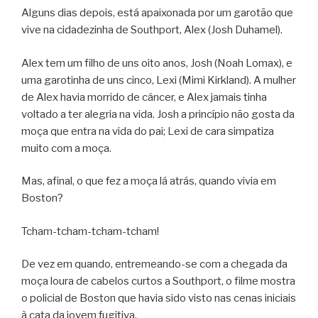
Alguns dias depois, está apaixonada por um garotão que
vive na cidadezinha de Southport, Alex (Josh Duhamel).
Alex tem um filho de uns oito anos, Josh (Noah Lomax), e
uma garotinha de uns cinco, Lexi (Mimi Kirkland). A mulher
de Alex havia morrido de câncer, e Alex jamais tinha
voltado a ter alegria na vida. Josh a princípio não gosta da
moça que entra na vida do pai; Lexi de cara simpatiza
muito com a moça.
Mas, afinal, o que fez a moça lá atrás, quando vivia em
Boston?
Tcham-tcham-tcham-tcham!
De vez em quando, entremeando-se com a chegada da
moça loura de cabelos curtos a Southport, o filme mostra
o policial de Boston que havia sido visto nas cenas iniciais
à cata da jovem fugitiva.