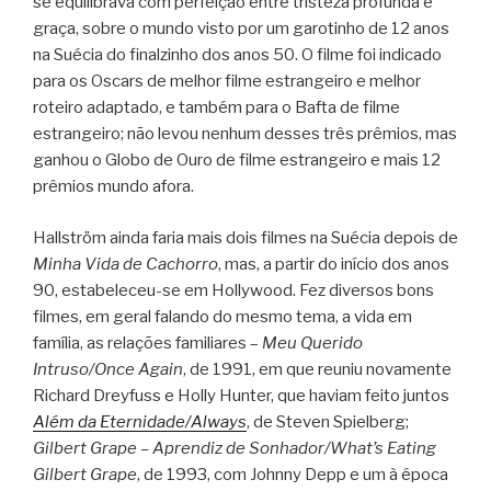
se equilibrava com perfeição entre tristeza profunda e
graça, sobre o mundo visto por um garotinho de 12 anos
na Suécia do finalzinho dos anos 50. O filme foi indicado
para os Oscars de melhor filme estrangeiro e melhor
roteiro adaptado, e também para o Bafta de filme
estrangeiro; não levou nenhum desses três prêmios, mas
ganhou o Globo de Ouro de filme estrangeiro e mais 12
prêmios mundo afora.
Hallström ainda faria mais dois filmes na Suécia depois de
Minha Vida de Cachorro
, mas, a partir do início dos anos
90, estabeleceu-se em Hollywood. Fez diversos bons
filmes, em geral falando do mesmo tema, a vida em
família, as relações familiares –
Meu Querido
Intruso/Once Again
, de 1991, em que reuniu novamente
Richard Dreyfuss e Holly Hunter, que haviam feito juntos
Além da Eternidade/Always
, de Steven Spielberg;
Gilbert Grape – Aprendiz de Sonhador/What’s Eating
Gilbert Grape
, de 1993, com Johnny Depp e um à época